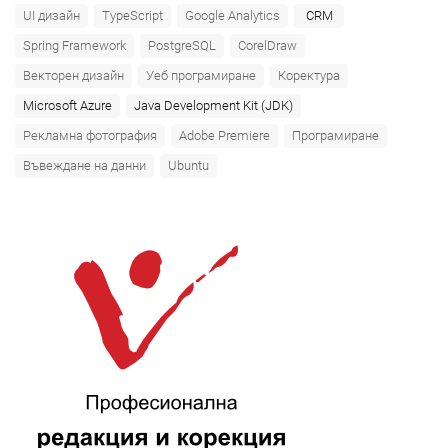
UI дизайн
TypeScript
Google Analytics
CRM
Spring Framework
PostgreSQL
CorelDraw
Векторен дизайн
Уеб програмиране
Коректура
Microsoft Azure‎
Java Development Kit (JDK)
Рекламна фотография
Adobe Premiere
Програмиране
Въвеждане на данни
Ubuntu