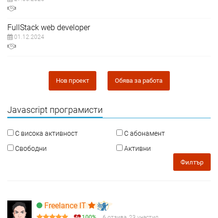
FullStack web developer
01.12.2024
Нов проект
Обява за работа
Javascript програмисти
С висока активност
С абонамент
Свободни
Активни
Филтър
Freelance IT
100%
6 отзива, 23 участия