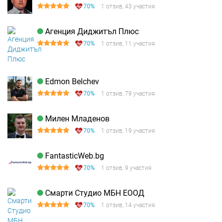
70%
1 отзив, 43 участия
Агенция Диджитъл Плюс
70%
1 отзив, 11 участия
Edmon Belchev
70%
1 отзив, 79 участия
Милен Младенов
70%
1 отзив, 19 участия
FantasticWeb.bg
70%
1 отзив, 9 участия
Смарти Студио МБН ЕООД
70%
1 отзив, 14 участия