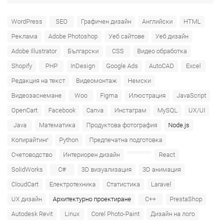
WordPress
SEO
Графичен дизайн
Английски
HTML
Реклама
Adobe Photoshop
Уеб сайтове
Уеб дизайн
Adobe Illustrator
Български
CSS
Видео обработка
Shopify
PHP
InDesign
Google Ads
AutoCAD
Excel
Редакция на текст
Видеомонтаж
Немски
Видеозаснемане
Woo
Figma
Илюстрация
JavaScript
OpenCart
Facebook
Canva
Инстаграм
MySQL
UX/UI
Java
Математика
Продуктова фотография
Node.js
Копирайтинг
Python
Предпечатна подготовка
Счетоводство
Интериорен дизайн
React
SolidWorks
C#
3D визуализация
3D анимация
CloudCart
Електротехника
Статистика
Laravel
UX дизайн
Архитектурно проектиране
C++
PrestaShop
Autodesk Revit
Linux
Corel Photo-Paint
Дизайн на лого