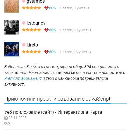
gstamos
60%
1 отзив, 3 участия
kstoqnov
60%
1 отзив, 10 участия
kireto
60%
1 отзив, 16 участия
Забележка: В сайта са регистрирани общо 894 специалиста в
тази област. Най-напред в списъка се показват специалистите с
Premium абонамент
и тези с най-висока потребителска
активност.
Приключили проекти свързани с JavaScript
Уеб приложение (сайт) - Интерактивна Карта
03.11.2025