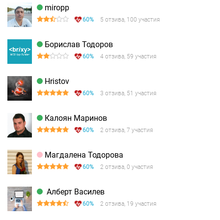
miropp
60%
5 отзива, 100 участия
Борислав Тодоров
60%
4 отзива, 59 участия
Hristov
60%
3 отзива, 51 участия
Калоян Маринов
60%
2 отзива, 7 участия
Магдалена Тодорова
60%
2 отзива, 0 участия
Алберт Василев
60%
2 отзива, 19 участия