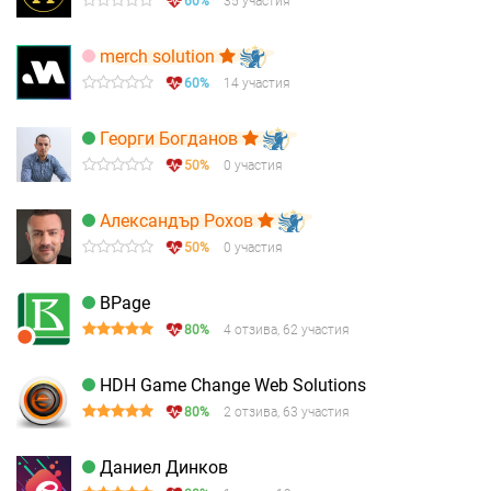
60%
35 участия
merch solution
60%
14 участия
Георги Богданов
50%
0 участия
Александър Рохов
50%
0 участия
BPage
80%
4 отзива, 62 участия
HDH Game Change Web Solutions
80%
2 отзива, 63 участия
Даниел Динков