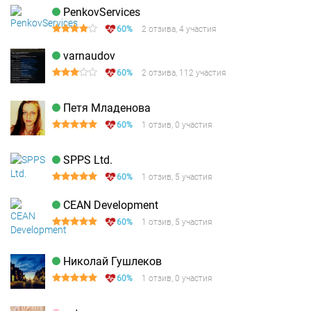
PenkovServices
60%
2 отзива, 4 участия
varnaudov
60%
2 отзива, 112 участия
Петя Младенова
60%
1 отзив, 0 участия
SPPS Ltd.
60%
1 отзив, 5 участия
CEAN Development
60%
1 отзив, 5 участия
Николай Гушлеков
60%
1 отзив, 0 участия