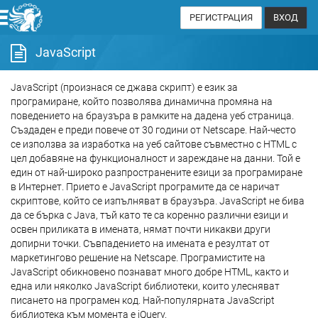
РЕГИСТРАЦИЯ
ВХОД
JavaScript
JavaScript (произнася се джава скрипт) е език за
програмиране, който позволява динамична промяна на
поведението на браузъра в рамките на дадена уеб страница.
Създаден е преди повече от 30 години от Netscape. Най-често
се използва за изработка на уеб сайтове съвместно с HTML с
цел добавяне на функционалност и зареждане на данни. Той е
един от най-широко разпространените езици за програмиране
в Интернет. Прието е JavaScript програмите да се наричат
скриптове, който се изпълняват в браузъра. JavaScript не бива
да се бърка с Java, тъй като те са коренно различни езици и
освен приликата в имената, нямат почти никакви други
допирни точки. Съвпадението на имената е резултат от
маркетингово решение на Netscape. Програмистите на
JavaScript обикновено познават много добре HTML, както и
една или няколко JavaScript библиотеки, които улесняват
писането на програмен код. Най-популярната JavaScript
библиотека към момента е jQuery.