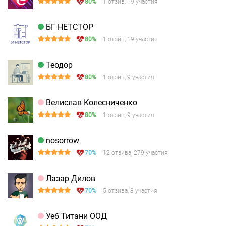
80%
1 отзив, 19 участия
БГ НЕТСТОР
80%
1 отзив, 19 участия
Теодор
80%
1 отзив, 9 участия
Велислав Колесниченко
80%
1 отзив, 9 участия
nosorrow
70%
12 отзива, 279 участия
Лазар Дилов
70%
5 отзива, 8 участия
Уеб Титани ООД