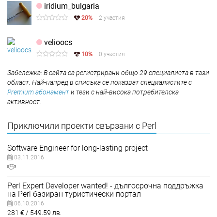
iridium_bulgaria
20%
2 участия
velioocs
10%
0 участия
Забележка: В сайта са регистрирани общо 29 специалиста в тази
област. Най-напред в списъка се показват специалистите с
Premium абонамент
и тези с най-висока потребителска
активност.
Приключили проекти свързани с Perl
Software Engineer for long-lasting project
03.11.2016
Perl Expert Developer wanted! - дългосрочна поддръжка
на Perl базиран туристически портал
06.10.2016
281
€
549.59
лв.