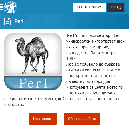
РЕГИСТРАЦИЯ
ВХОД
Perl
Perl (произнася се „пърл“) е
универсален, интерпретативен
език за програмиране,
създаден от Лари Уол през
1987 г.
Лари е трябвало да създава
отчети за системата, която е
поддържал тогава, но не е
съществувал подходящ
инструмент за целта, което го
подтиква да създаде свой
специализиран инструмент, който по-късно разпространява
безплатно.
Нов проект
Обява за работа