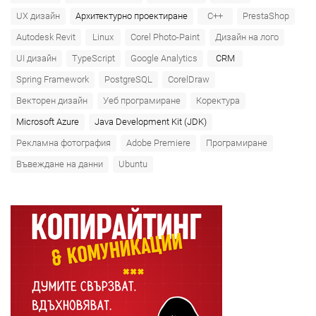
UX дизайн
Архитектурно проектиране
C++
PrestaShop
Autodesk Revit
Linux
Corel Photo-Paint
Дизайн на лого
UI дизайн
TypeScript
Google Analytics
CRM
Spring Framework
PostgreSQL
CorelDraw
Векторен дизайн
Уеб програмиране
Коректура
Microsoft Azure‎
Java Development Kit (JDK)
Рекламна фотография
Adobe Premiere
Програмиране
Въвеждане на данни
Ubuntu