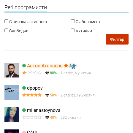
Perl програмисти
С висока активност
С абонамент
Свободни
Активни
Филтър
Антон Атанасов
80%
1 отзив, 6 участия
dpopov
50%
2 отзива, 19 участия
milenastoynova
40%
592 участия
САШ