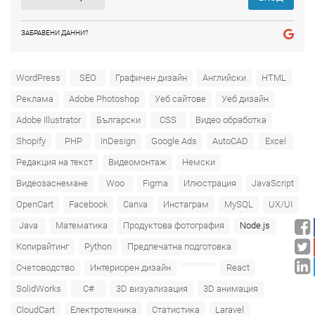
ЗАБРАВЕНИ ДАННИ?
WordPress
SEO
Графичен дизайн
Английски
HTML
Реклама
Adobe Photoshop
Уеб сайтове
Уеб дизайн
Adobe Illustrator
Български
CSS
Видео обработка
Shopify
PHP
InDesign
Google Ads
AutoCAD
Excel
Редакция на текст
Видеомонтаж
Немски
Видеозаснемане
Woo
Figma
Илюстрация
JavaScript
OpenCart
Facebook
Canva
Инстаграм
MySQL
UX/UI
Java
Математика
Продуктова фотография
Node.js
Копирайтинг
Python
Предпечатна подготовка
Счетоводство
Интериорен дизайн
React
SolidWorks
C#
3D визуализация
3D анимация
CloudCart
Електротехника
Статистика
Laravel