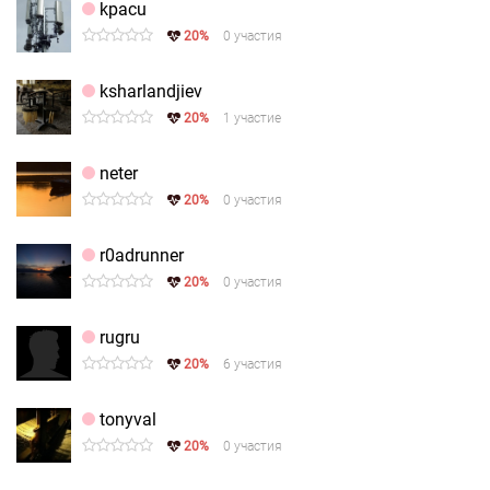
kpacu
20%
0 участия
ksharlandjiev
20%
1 участие
neter
20%
0 участия
r0adrunner
20%
0 участия
rugru
20%
6 участия
tonyval
20%
0 участия