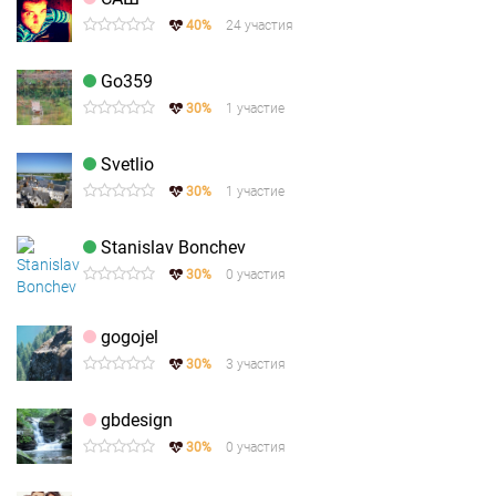
40%
24 участия
Go359
30%
1 участие
Svetlio
30%
1 участие
Stanislav Bonchev
30%
0 участия
gogojel
30%
3 участия
gbdesign
30%
0 участия