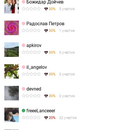
Божидар Дойчев
30%
5 участия
Радослав Петров
30%
1 участие
apkirov
30%
0 участия
il_angelov
30%
0 участия
devned
30%
0 участия
freeeLanceeer
20%
32 участия