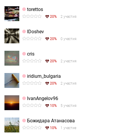
torettos
20%
2 участия
IDoshev
20%
0 участия
cris
20%
2 участия
iridium_bulgaria
20%
2 участия
IvanAngelov96
10%
5 участия
Божидара Атанасова
10%
1 участие