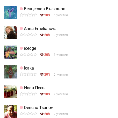
Венцеслав Вълканов
20%
6 участия
Anna Emelianova
20%
0 участия
icedge
20%
1 участие
Icaka
20%
0 участия
Иван Пеев
20%
2 участия
Dencho Tsanov
20%
2 участия