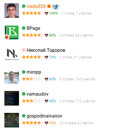
ivailo333
100%
1 отзив, 7 участия
BPage
80%
4 отзива, 62 участия
Николай Тодоров
70%
1 отзив, 21 участия
miropp
60%
5 отзива, 100 участия
varnaudov
60%
2 отзива, 112 участия
gospodinaivanov
50%
22 отзива, 8 участия