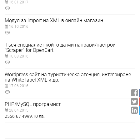
16.01.2017
Модул за import на XML в онлайн магазин
16.10.2016
Тъся специалист който да ми направи/настрои
"Scraper" for OpenCart
10.08.2016
Wordpress сайт на туристическа агенция, интегриране
на White label XML и др.
17.06.2016
PHP/MySQL програмист
28.04.2015
2556
€
4999.10
лв.