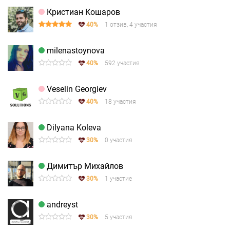
Кристиан Кошаров
40%
1 отзив, 4 участия
milenastoynova
40%
592 участия
Veselin Georgiev
40%
18 участия
Dilyana Koleva
30%
0 участия
Димитър Михайлов
30%
1 участие
andreyst
30%
5 участия