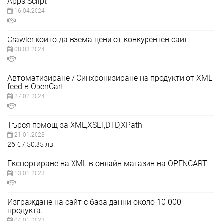
Apps Script
16.04.2024
Crawler който да взема цени от конкурентен сайт
08.03.2024
Автоматизиране / Синхронизиране на продукти от XML
feed в OpenCart
27.02.2024
Търся помощ за XML,XSLT,DTD,XPath
21.01.2023
26
€
50.85
лв.
Експортиране на XML в онлайн магазин на OPENCART
13.01.2023
Изграждане на сайт с база данни около 10 000
продукта.
04.01.2023