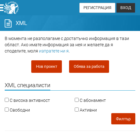
РЕГИСТРАЦИЯ
ВХОД
XML
В момента не разполагаме с достатъчно информация в тази
област. Ако имате информация за нея и желаете да я
споделите, моля
изпратете ни я
.
Нов проект
Обява за работа
XML специалисти
С висока активност
С абонамент
Свободни
Активни
Филтър