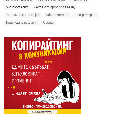
Microsoft Azure‎
Java Development Kit (JDK)
Рекламна фотография
Adobe Premiere
Програмиране
Въвеждане на данни
Ubuntu