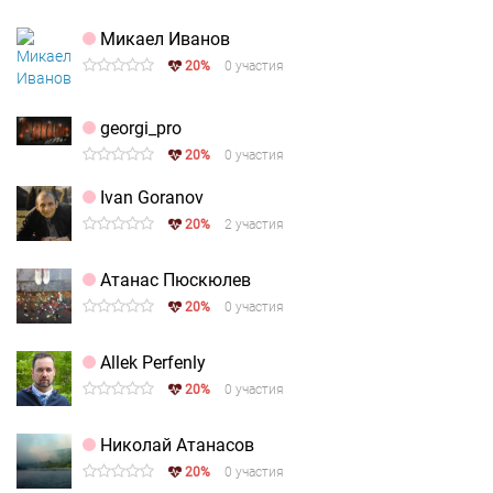
Микаел Иванов
20%
0 участия
georgi_pro
20%
0 участия
Ivan Goranov
20%
2 участия
Атанас Пюскюлев
20%
0 участия
Allek Perfenly
20%
0 участия
Николай Атанасов
20%
0 участия