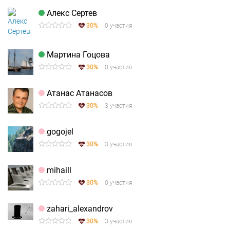
Алекс Сертев
30%
0 участия
Мартина Гоцова
30%
0 участия
Атанас Атанасов
30%
3 участия
gogojel
30%
3 участия
mihaill
30%
0 участия
zahari_alexandrov
30%
3 участия