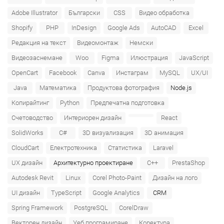
Adobe Illustrator
Български
CSS
Видео обработка
Shopify
PHP
InDesign
Google Ads
AutoCAD
Excel
Редакция на текст
Видеомонтаж
Немски
Видеозаснемане
Woo
Figma
Илюстрация
JavaScript
OpenCart
Facebook
Canva
Инстаграм
MySQL
UX/UI
Java
Математика
Продуктова фотография
Node.js
Копирайтинг
Python
Предпечатна подготовка
Счетоводство
Интериорен дизайн
React
SolidWorks
C#
3D визуализация
3D анимация
CloudCart
Електротехника
Статистика
Laravel
UX дизайн
Архитектурно проектиране
C++
PrestaShop
Autodesk Revit
Linux
Corel Photo-Paint
Дизайн на лого
UI дизайн
TypeScript
Google Analytics
CRM
Spring Framework
PostgreSQL
CorelDraw
Векторен дизайн
Уеб програмиране
Коректура