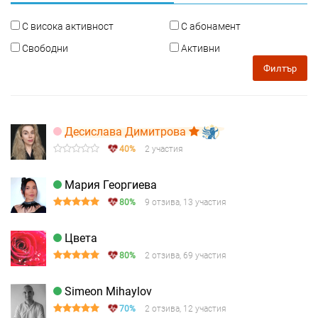
С висока активност
С абонамент
Свободни
Активни
Филтър
Десислава Димитрова
40%
2 участия
Мария Георгиева
80%
9 отзива, 13 участия
Цвета
80%
2 отзива, 69 участия
Simeon Mihaylov
70%
2 отзива, 12 участия