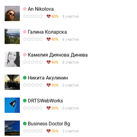
An Nikolova
40%
8 участия
Галина Коларска
40%
6 участия
Камелия Диянова Динева
40%
8 участия
Никита Акулинин
30%
0 участия
DRTSWebWorks
30%
0 участия
Business Doctor Bg
30%
0 участия