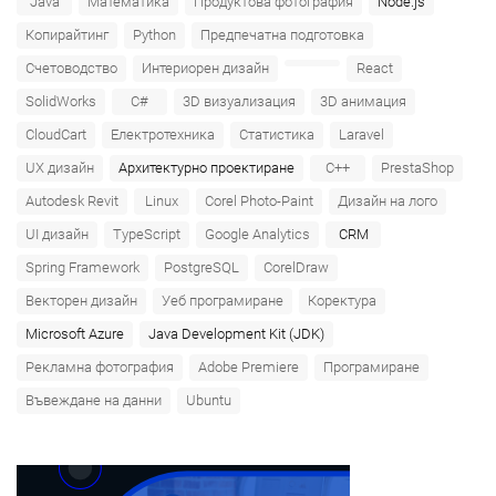
Java
Математика
Продуктова фотография
Node.js
Копирайтинг
Python
Предпечатна подготовка
Счетоводство
Интериорен дизайн
React
SolidWorks
C#
3D визуализация
3D анимация
CloudCart
Електротехника
Статистика
Laravel
UX дизайн
Архитектурно проектиране
C++
PrestaShop
Autodesk Revit
Linux
Corel Photo-Paint
Дизайн на лого
UI дизайн
TypeScript
Google Analytics
CRM
Spring Framework
PostgreSQL
CorelDraw
Векторен дизайн
Уеб програмиране
Коректура
Microsoft Azure‎
Java Development Kit (JDK)
Рекламна фотография
Adobe Premiere
Програмиране
Въвеждане на данни
Ubuntu