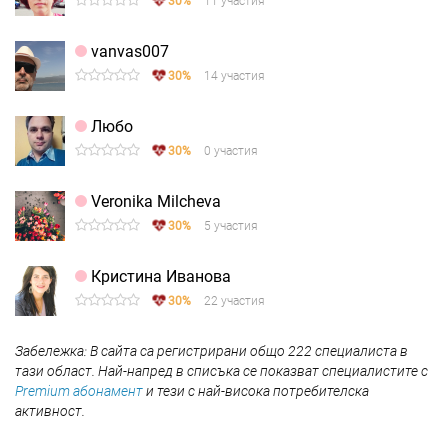
30%
11 участия
vanvas007
30%
14 участия
Любо
30%
0 участия
Veronika Milcheva
30%
5 участия
Кристина Иванова
30%
22 участия
Забележка: В сайта са регистрирани общо 222 специалиста в
тази област. Най-напред в списъка се показват специалистите с
Premium абонамент
и тези с най-висока потребителска
активност.