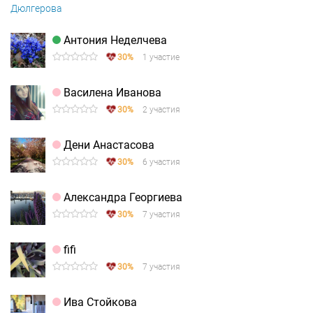
Антония Неделчева
30%
1 участие
Василена Иванова
30%
2 участия
Дени Анастасова
30%
6 участия
Александра Георгиева
30%
7 участия
fifi
30%
7 участия
Ива Стойкова