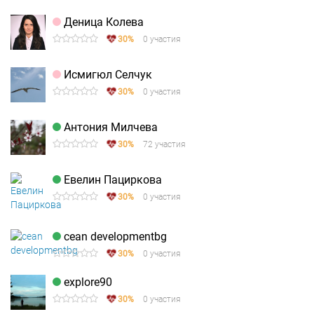
Деница Колева
30%
0 участия
Исмигюл Селчук
30%
0 участия
Антония Милчева
30%
72 участия
Евелин Пациркова
30%
0 участия
cean developmentbg
30%
0 участия
explore90
30%
0 участия