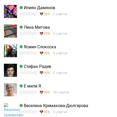
Илиян Дамянов
30%
0 участия
Лина Митова
30%
0 участия
Ясмин Слокоска
30%
5 участия
Стефан Радев
30%
0 участия
Е мили Я
30%
30 участия
Веселина Кремакова-Дюлгерова
30%
9 участия