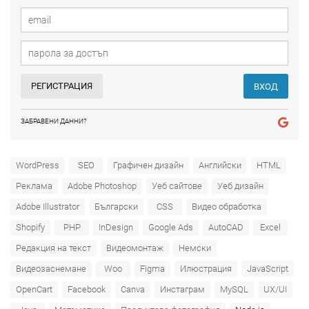
РЕГИСТРАЦИЯ
ВХОД
ЗАБРАВЕНИ ДАННИ?
WordPress
SEO
Графичен дизайн
Английски
HTML
Реклама
Adobe Photoshop
Уеб сайтове
Уеб дизайн
Adobe Illustrator
Български
CSS
Видео обработка
Shopify
PHP
InDesign
Google Ads
AutoCAD
Excel
Редакция на текст
Видеомонтаж
Немски
Видеозаснемане
Woo
Figma
Илюстрация
JavaScript
OpenCart
Facebook
Canva
Инстаграм
MySQL
UX/UI