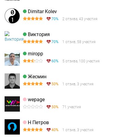
Dimitar Kolev
70%
2 отзива, 43 участия
Виктория
70%
1 отзив, 58 участия
miropp
60%
5 отзива, 100 участия
Жесмин
50%
1 отзив, 3 участия
wepage
50%
71 участия
Н Петров
40%
1 отзив, 3 участия