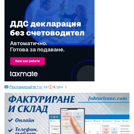
Рекламирайте
тук
за
€
/ден