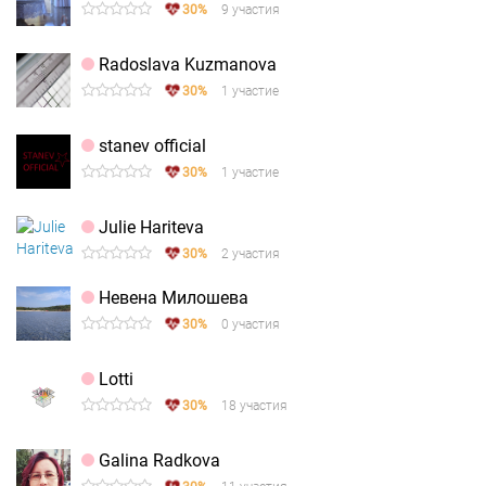
30%
9 участия
Radoslava Kuzmanova
30%
1 участие
stanev official
30%
1 участие
Julie Hariteva
30%
2 участия
Невена Милошева
30%
0 участия
Lotti
30%
18 участия
Galina Radkova