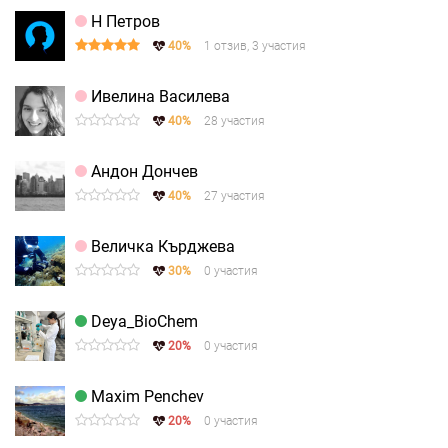
Н Петров
40%
1 отзив, 3 участия
Ивелина Василева
40%
28 участия
Андон Дончев
40%
27 участия
Величка Кърджева
30%
0 участия
Deya_BioChem
20%
0 участия
Maxim Penchev
20%
0 участия