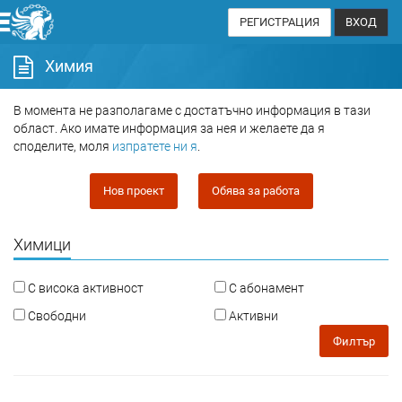
РЕГИСТРАЦИЯ
ВХОД
Химия
В момента не разполагаме с достатъчно информация в тази
област. Ако имате информация за нея и желаете да я
споделите, моля
изпратете ни я
.
Нов проект
Обява за работа
Химици
С висока активност
С абонамент
Свободни
Активни
Филтър