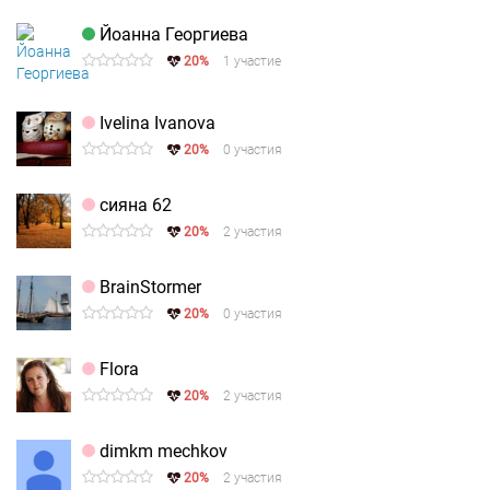
Йоанна Георгиева
20%
1 участие
Ivelina Ivanova
20%
0 участия
сияна 62
20%
2 участия
BrainStormer
20%
0 участия
Flora
20%
2 участия
dimkm mechkov
20%
2 участия