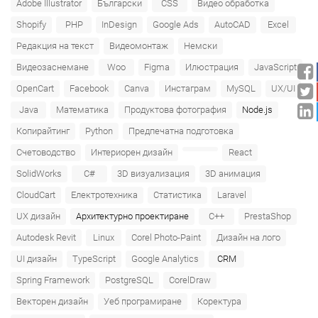
Adobe Illustrator
Български
CSS
Видео обработка
Shopify
PHP
InDesign
Google Ads
AutoCAD
Excel
Редакция на текст
Видеомонтаж
Немски
Видеозаснемане
Woo
Figma
Илюстрация
JavaScript
OpenCart
Facebook
Canva
Инстаграм
MySQL
UX/UI
Java
Математика
Продуктова фотография
Node.js
Копирайтинг
Python
Предпечатна подготовка
Счетоводство
Интериорен дизайн
React
SolidWorks
C#
3D визуализация
3D анимация
CloudCart
Електротехника
Статистика
Laravel
UX дизайн
Архитектурно проектиране
C++
PrestaShop
Autodesk Revit
Linux
Corel Photo-Paint
Дизайн на лого
UI дизайн
TypeScript
Google Analytics
CRM
Spring Framework
PostgreSQL
CorelDraw
Векторен дизайн
Уеб програмиране
Коректура