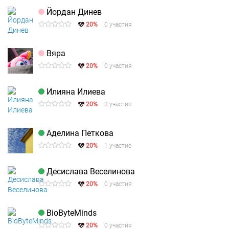
Йордан Динев
20%
0 участия
Вяра
20%
0 участия
Илияна Илиева
20%
3 участия
Аделина Петкова
20%
1 участие
Десислава Веселинова
20%
0 участия
BioByteMinds
20%
0 участия