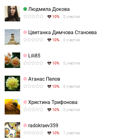
Людмила Докова
10%
0 участия
Цветанка Димчова Станоева
10%
0 участия
Lili85
10%
0 участия
Атанас Пелов
10%
0 участия
Христина Трифонова
10%
0 участия
radokraev359
10%
1 участие