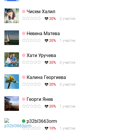
Чисем Халил
20%
2 участия
Невена Матева
20%
1 участие
Хати Уручева
20%
0 участия
Калина Георгиева
20%
0 участия
Георги Янев
20%
1 участие
p32bl3663orm
10%
1 участие