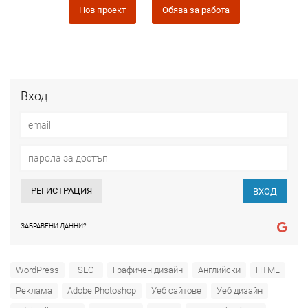
Нов проект
Обява за работа
Вход
РЕГИСТРАЦИЯ
ВХОД
ЗАБРАВЕНИ ДАННИ?
WordPress
SEO
Графичен дизайн
Английски
HTML
Реклама
Adobe Photoshop
Уеб сайтове
Уеб дизайн