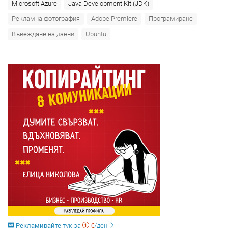
Microsoft Azure‎
Java Development Kit (JDK)
Рекламна фотография
Adobe Premiere
Програмиране
Въвеждане на данни
Ubuntu
Рекламирайте
тук
за
€
/ден