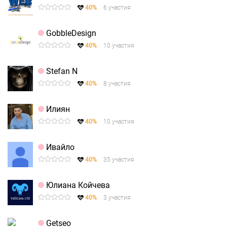
40%
6 участия
GobbleDesign
40%
10 участия
Stefan N
40%
8 участия
Илиян
40%
10 участия
Ивайло
40%
35 участия
Юлиана Койчева
40%
3 участия
Getseo