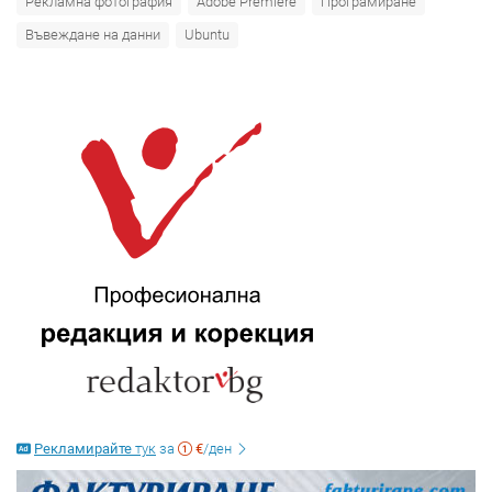
Рекламна фотография
Adobe Premiere
Програмиране
Въвеждане на данни
Ubuntu
Рекламирайте
тук
за
€
/ден