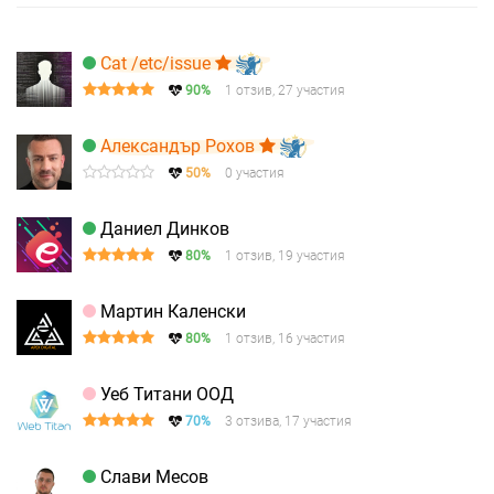
Cat /etc/issue
90%
1 отзив, 27 участия
Александър Рохов
50%
0 участия
Даниел Динков
80%
1 отзив, 19 участия
Мартин Каленски
80%
1 отзив, 16 участия
Уеб Титани ООД
70%
3 отзива, 17 участия
Слави Месов