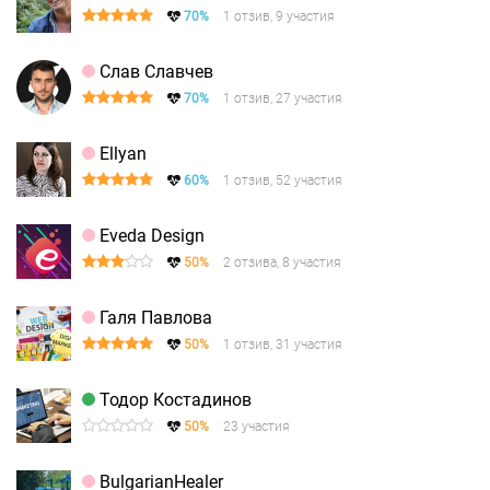
70%
1 отзив, 9 участия
Слав Славчев
70%
1 отзив, 27 участия
Ellyan
60%
1 отзив, 52 участия
Eveda Design
50%
2 отзива, 8 участия
Галя Павлова
50%
1 отзив, 31 участия
Тодор Костадинов
50%
23 участия
BulgarianHealer