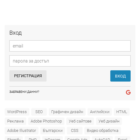
Вход
РЕГИСТРАЦИЯ
ВХОД
ЗАБРАВЕНИ ДАННИ?
WordPress
SEO
Графичен дизайн
Английски
HTML
Реклама
Adobe Photoshop
Уеб сайтове
Уеб дизайн
Adobe Illustrator
Български
CSS
Видео обработка
Shopify
PHP
InDesign
Google Ads
AutoCAD
Excel