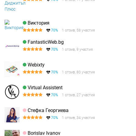
Виктория
70%
1 отзив, 58 участия
FantasticWeb.bg
70%
1 отзив, 9 участия
Webixty
70%
1 отзив, 80 участия
Virtual Assistent
70%
1 отзив, 27 участия
Стефка Георгиева
70%
1 отзив, 34 участия
Borislav Ivanov