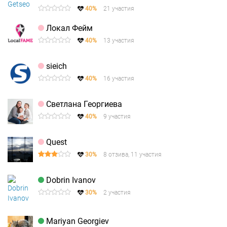
40%
21 участия
Локал Фейм
40%
13 участия
sieich
40%
16 участия
Светлана Георгиева
40%
9 участия
Quest
30%
8 отзива, 11 участия
Dobrin Ivanov
30%
2 участия
Mariyan Georgiev