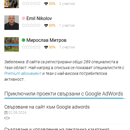
30%
2 участия
Emil Nikolov
30%
1 участие
Мирослав Митров
30%
7 участия
Забележка: В сайта са регистрирани общо 289 специалиста в
тази област. Най-напред в списъка се показват специалистите с
Premium абонамент
и тези с най-висока потребителска
активност.
Приключили проекти свързани с Google AdWords
Свързване на сайт към Google adwords
02.08.2024
Създаване и управление на рекламна кампания