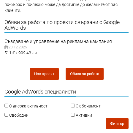
по-бързо и по-лесно може да достигне до желаните от вас
клиенти.
Обяви за работа по проекти свързани с Google
AdWords
Създаване и управление на рекламна кампания
23.12.2025
511
€
999.43
лв.
Нов проект
Обява за работа
Google AdWords специалисти
С висока активност
С абонамент
Свободни
Активни
Филтър