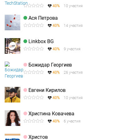
40%
10 участия
Ася Петрова
40%
14 участия
Linkbox BG
40%
9 участия
Божидар Георгиев
40%
26 участия
Евгени Кирилов
40%
10 участия
Христина Ковачева
40%
6 участия
Христов