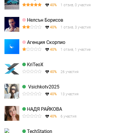
40%
1 отзив, 0 участия
Нелсън Борисов
40%
1 отзив, 3 участия
Агенция Скорпио
40%
1 отзив, 1 участие
KriTeoX
40%
26 участия
Vsichkotv2025
40%
13 участия
НАДЯ РАЙКОВА
40%
6 участия
TechStation