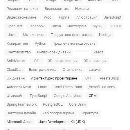
Редакция на текст
Видеомонтаж
Немски
Видеозаснемане
Woo
Figma
Илюстрация
JavaScript
OpenCart
Facebook
Canva
Инстаграм
MySQL
UX/UI
Java
Математика
Продуктова фотография
Node.js
Копирайтинг
Python
Предпечатна подготовка
Счетоводство
Интериорен дизайн
React
SolidWorks
C#
3D визуализация
3D анимация
CloudCart
Електротехника
Статистика
Laravel
UX дизайн
Архитектурно проектиране
C++
PrestaShop
Autodesk Revit
Linux
Corel Photo-Paint
Дизайн на лого
UI дизайн
TypeScript
Google Analytics
CRM
Spring Framework
PostgreSQL
CorelDraw
Векторен дизайн
Уеб програмиране
Коректура
Microsoft Azure‎
Java Development Kit (JDK)