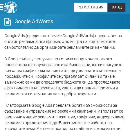
РЕГИСТРАЦИЯ
ВХОД
Google AdWords
Google Ads (предишното име е Google AdWords) представлява
онлайн рекламна платформа, с помощта на която можете
самостоятелно да организирате рекламните си кампании.
С Google Ads ще получите по-голяма популярност, много
повече хора ще научат за вас и за бизнеса ви, ще си осигурите
по-голям трафик към вашия сайт, ще увеличите значително и
продажбите си. Профилите се управляват онлайн и така е
възможно сами да определяте бюджета си, да проследявате
ефективността на рекламата, както и да правите промени в
рекламната си кампания за по-добри резултати.
Платформата Google Ads предлага богати възможности за
създаване и управление на рекламни кампании. Използват се
различни видове реклами – текстови, графични, видеореклами,
реклами в приложения и др. Важен момент е изборът на
ключовите думи. Ако те са правилно подбрани, рекламата ви