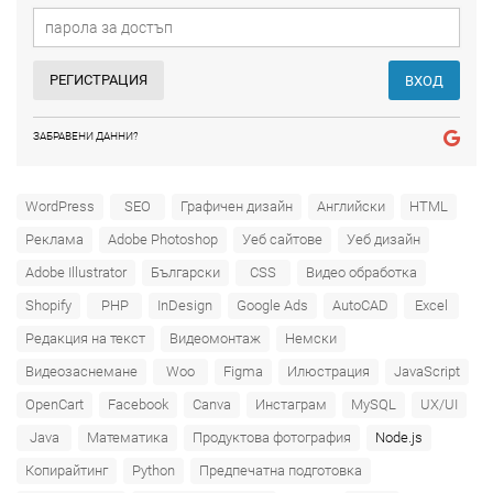
РЕГИСТРАЦИЯ
ВХОД
ЗАБРАВЕНИ ДАННИ?
WordPress
SEO
Графичен дизайн
Английски
HTML
Реклама
Adobe Photoshop
Уеб сайтове
Уеб дизайн
Adobe Illustrator
Български
CSS
Видео обработка
Shopify
PHP
InDesign
Google Ads
AutoCAD
Excel
Редакция на текст
Видеомонтаж
Немски
Видеозаснемане
Woo
Figma
Илюстрация
JavaScript
OpenCart
Facebook
Canva
Инстаграм
MySQL
UX/UI
Java
Математика
Продуктова фотография
Node.js
Копирайтинг
Python
Предпечатна подготовка