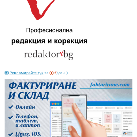
Рекламирайте
тук
за
€
/ден