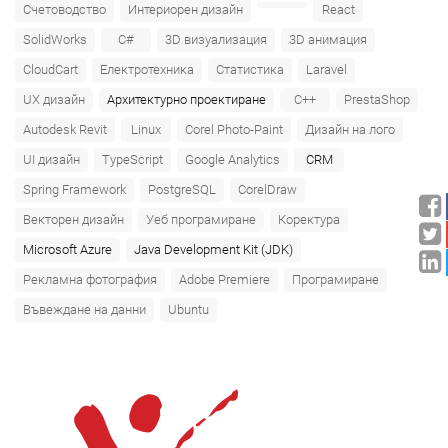
Счетоводство
Интериорен дизайн
React
SolidWorks
C#
3D визуализация
3D анимация
CloudCart
Електротехника
Статистика
Laravel
UX дизайн
Архитектурно проектиране
C++
PrestaShop
Autodesk Revit
Linux
Corel Photo-Paint
Дизайн на лого
UI дизайн
TypeScript
Google Analytics
CRM
Spring Framework
PostgreSQL
CorelDraw
Векторен дизайн
Уеб програмиране
Коректура
Microsoft Azure‎
Java Development Kit (JDK)
Рекламна фотография
Adobe Premiere
Програмиране
Въвеждане на данни
Ubuntu