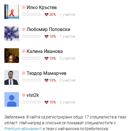
Илко Кръстев
20%
1 участие
Любомир Поповски
10%
1 участие
Калина Иванова
10%
0 участия
Теодор Мамарчев
10%
0 участия
vlst2k
10%
0 участия
Забележка: В сайта са регистрирани общо 17 специалиста в тази
област. Най-напред в списъка се показват специалистите с
Premium абонамент
и тези с най-висока потребителска