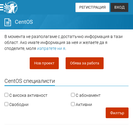
РЕГИСТРАЦИЯ
ВХОД
CentOS
В момента не разполагаме с достатъчно информация в тази
област. Ако имате информация за нея и желаете да я
споделите, моля
изпратете ни я
.
Нов проект
Обява за работа
CentOS специалисти
С висока активност
С абонамент
Свободни
Активни
Филтър