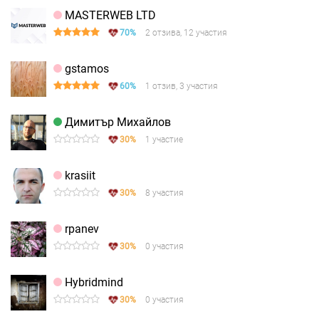
MASTERWEB LTD
70%
2 отзива, 12 участия
gstamos
60%
1 отзив, 3 участия
Димитър Михайлов
30%
1 участие
krasiit
30%
8 участия
rpanev
30%
0 участия
Hybridmind
30%
0 участия