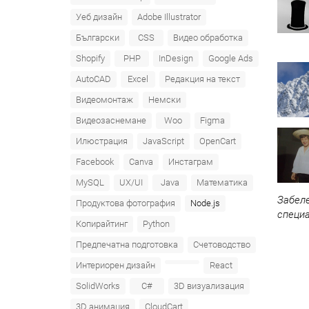
Уеб дизайн
Adobe Illustrator
Български
CSS
Видео обработка
Shopify
PHP
InDesign
Google Ads
AutoCAD
Excel
Редакция на текст
Видеомонтаж
Немски
Видеозаснемане
Woo
Figma
Илюстрация
JavaScript
OpenCart
Facebook
Canva
Инстаграм
MySQL
UX/UI
Java
Математика
Забеле
Продуктова фотография
Node.js
специ
Копирайтинг
Python
Предпечатна подготовка
Счетоводство
Интериорен дизайн
React
SolidWorks
C#
3D визуализация
3D анимация
CloudCart