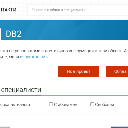
НТАКТИ
DB2
нта не разполагаме с достатъчно информация в тази област. А
лите, моля
изпратете ни я
.
Нов проект
Обява 
 специалисти
исока активност
С абонамент
Свободни