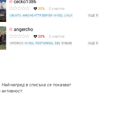
cecko1386
30%
0 участия
UBUNTU
APACHE HTTP SERVER
MYSQL
LINUX
ОЩЕ
LOTUS NOTES
DEBIAN
СИСТЕМНА АДМИНИСТРАЦИЯ
DB2
angercho
MICROSOFT SQL SERVER
INFORMIX
20%
0 участия
INFORMIX
MYSQL
POSTGRESQL
DB2
SYBASE
ОЩЕ
. Най-напред в списъка се показват
 активност.