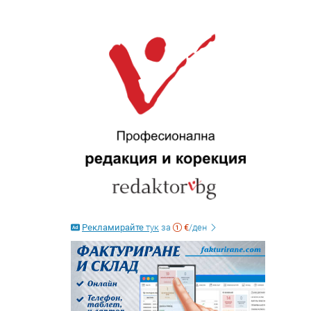
Рекламирайте
тук
за
€
/ден