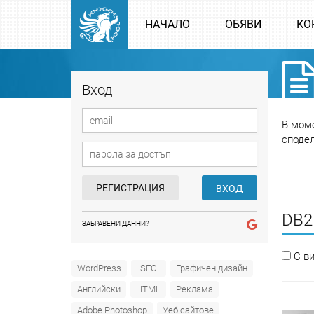
НАЧАЛО
ОБЯВИ
КО
Вход
В моме
споде
РЕГИСТРАЦИЯ
ВХОД
DB2
ЗАБРАВЕНИ ДАННИ?
С в
WordPress
SEO
Графичен дизайн
Английски
HTML
Реклама
Adobe Photoshop
Уеб сайтове