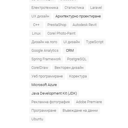
Електротехника
Статистика
Laravel
UX дизайн
Архитектурно проектиране
C++
PrestaShop
Autodesk Revit
Linux
Corel Photo-Paint
Дизайн на лого
UI дизайн
TypeScript
Google Analytics
CRM
Spring Framework
PostgreSQL
CorelDraw
Векторен дизайн
Уеб програмиране
Коректура
Microsoft Azure‎
Java Development Kit (JDK)
Рекламна фотография
Adobe Premiere
Програмиране
Въвеждане на данни
Ubuntu