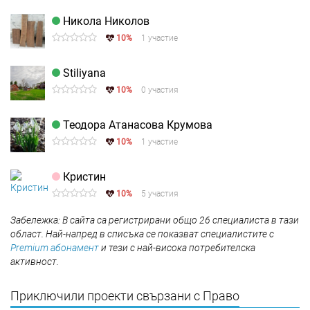
Никола Николов
10%
1 участие
Stiliyana
10%
0 участия
Теодора Атанасова Крумова
10%
1 участие
Кристин
10%
5 участия
Забележка: В сайта са регистрирани общо 26 специалиста в тази
област. Най-напред в списъка се показват специалистите с
Premium абонамент
и тези с най-висока потребителска
активност.
Приключили проекти свързани с Право