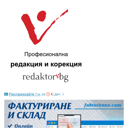
Рекламирайте
тук
за
€
/ден