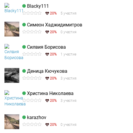
Blacky111
20%
5 участия
Симеон Хаджидимитров
20%
0 участия
Силвия Борисова
20%
1 участие
Деница Кючукова
20%
3 участия
Христина Николаева
20%
3 участия
karazhov
20%
0 участия