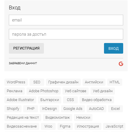
Вход
РЕГИСТРАЦИЯ
ВХОД
ЗАБРАВЕНИ ДАННИ?
WordPress
SEO
Графичен дизайн
Английски
HTML
Реклама
Adobe Photoshop
Уеб сайтове
Уеб дизайн
Adobe Illustrator
Български
CSS
Видео обработка
Shopify
PHP
InDesign
Google Ads
AutoCAD
Excel
Редакция на текст
Видеомонтаж
Немски
Видеозаснемане
Woo
Figma
Илюстрация
JavaScript