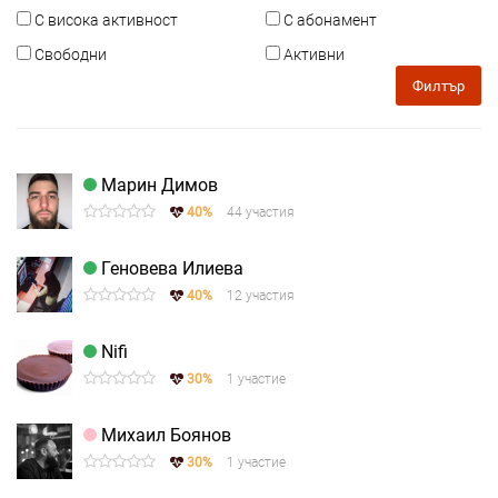
С висока активност
С абонамент
Свободни
Активни
Филтър
Марин Димов
40%
44 участия
Геновева Илиева
40%
12 участия
Nifi
30%
1 участие
Михаил Боянов
30%
1 участие