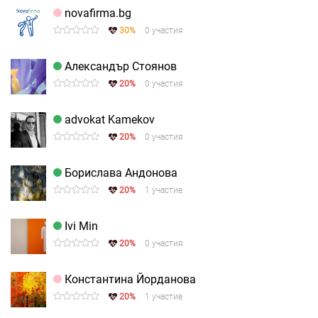
novafirma.bg
30%
0 участия
Александър Стоянов
20%
0 участия
advokat Kamekov
20%
0 участия
Борислава Андонова
20%
1 участие
Ivi Min
20%
0 участия
Константина Йорданова
20%
1 участие