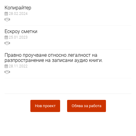
Копирайтер
28.02.2024
Ескроу сметки
25.01.2023
Правно проучване относно легалност на
разпространение на записани аудио книги.
28.11.2022
Нов проект
Обява за работа