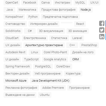
OpenCart
Facebook
Canva
Инстаграм
MySQL
UX/UI
Java
Математика
Продуктова фотография
Node.js
Копирайтинг
Python
Предпечатна подготовка
Счетоводство
Интериорен дизайн
React
SolidWorks
C#
3D визуализация
3D анимация
CloudCart
Електротехника
Статистика
Laravel
UX дизайн
Архитектурно проектиране
C++
PrestaShop
Autodesk Revit
Linux
Corel Photo-Paint
Дизайн на лого
UI дизайн
TypeScript
Google Analytics
CRM
Spring Framework
PostgreSQL
CorelDraw
Векторен дизайн
Уеб програмиране
Коректура
Microsoft Azure‎
Java Development Kit (JDK)
Рекламна фотография
Adobe Premiere
Програмиране
Въвеждане на данни
Ubuntu