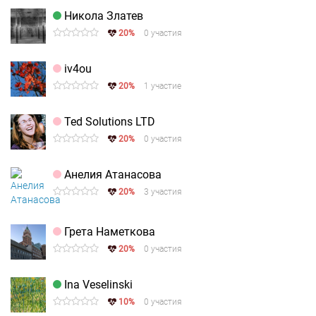
Никола Златев
20%
0 участия
iv4ou
20%
1 участие
Ted Solutions LTD
20%
0 участия
Анелия Атанасова
20%
3 участия
Грета Наметкова
20%
0 участия
Ina Veselinski
10%
0 участия