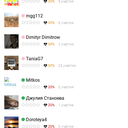
30%
9 участия
mgg112
30%
6 участия
Dimityr Dimitrow
30%
2 участия
TaniaG7
30%
23 участия
Mitkos
20%
0 участия
Джулия Станоева
20%
1 участие
Doroteya4
20%
0 участия