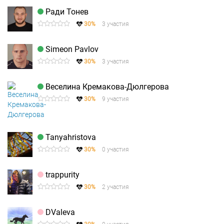
Ради Тонев
30%
3 участия
Simeon Pavlov
30%
3 участия
Веселина Кремакова-Дюлгерова
30%
9 участия
Tanyahristova
30%
0 участия
trappurity
30%
2 участия
DValeva