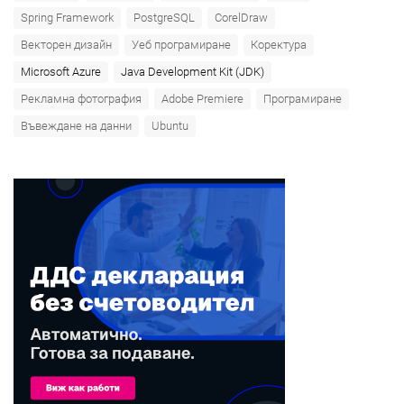
Spring Framework
PostgreSQL
CorelDraw
Векторен дизайн
Уеб програмиране
Коректура
Microsoft Azure‎
Java Development Kit (JDK)
Рекламна фотография
Adobe Premiere
Програмиране
Въвеждане на данни
Ubuntu