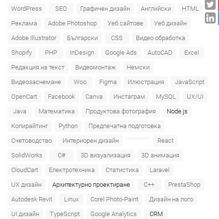
WordPress
SEO
Графичен дизайн
Английски
HTML
Реклама
Adobe Photoshop
Уеб сайтове
Уеб дизайн
Adobe Illustrator
Български
CSS
Видео обработка
Shopify
PHP
InDesign
Google Ads
AutoCAD
Excel
Редакция на текст
Видеомонтаж
Немски
Видеозаснемане
Woo
Figma
Илюстрация
JavaScript
OpenCart
Facebook
Canva
Инстаграм
MySQL
UX/UI
Java
Математика
Продуктова фотография
Node.js
Копирайтинг
Python
Предпечатна подготовка
Счетоводство
Интериорен дизайн
React
SolidWorks
C#
3D визуализация
3D анимация
CloudCart
Електротехника
Статистика
Laravel
UX дизайн
Архитектурно проектиране
C++
PrestaShop
Autodesk Revit
Linux
Corel Photo-Paint
Дизайн на лого
UI дизайн
TypeScript
Google Analytics
CRM