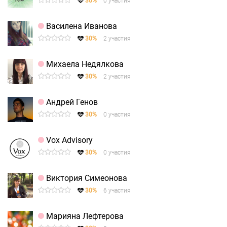
30%
0 участия
Василена Иванова
30%
2 участия
Михаела Недялкова
30%
2 участия
Андрей Генов
30%
0 участия
Vox Advisory
30%
0 участия
Виктория Симеонова
30%
6 участия
Марияна Лефтерова