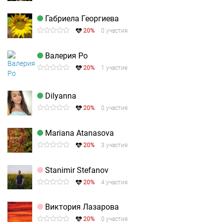
Габриела Георгиева
20%
0 участия
Валерия Ро
20%
1 участие
Dilyanna
20%
0 участия
Mariana Atanasova
20%
3 участия
Stanimir Stefanov
20%
4 участия
Виктория Лазарова
20%
0 участия