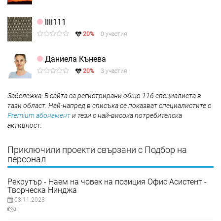
lili111
20%
0 участия
Даниела Кънева
20%
3 участия
Забележка: В сайта са регистрирани общо 116 специалиста в
тази област. Най-напред в списъка се показват специалистите с
Premium абонамент
и тези с най-висока потребителска
активност.
Приключили проекти свързани с Подбор на
персонал
Рекрутър - Наем на човек на позиция Офис Асистент -
Творческа Нинджа
03.11.2023