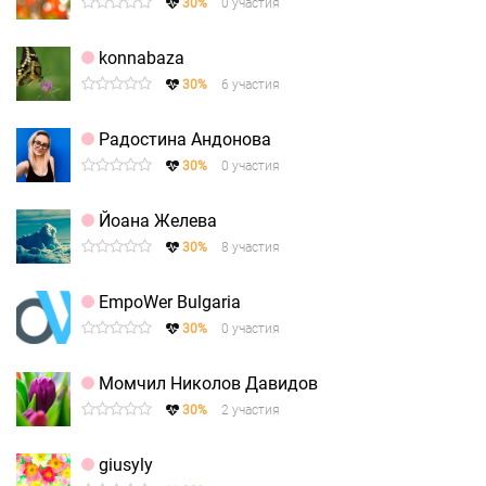
30%
0 участия
konnabaza
30%
6 участия
Радостина Андонова
30%
0 участия
Йоана Желева
30%
8 участия
EmpoWer Bulgaria
30%
0 участия
Момчил Николов Давидов
30%
2 участия
giusyly