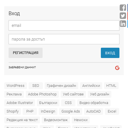
Вход
РЕГИСТРАЦИЯ
ВХОД
ЗАБРАВЕНИ ДАННИ?
WordPress
SEO
Графичен дизайн
Английски
HTML
Реклама
Adobe Photoshop
Уеб сайтове
Уеб дизайн
Adobe Illustrator
Български
CSS
Видео обработка
Shopify
PHP
InDesign
Google Ads
AutoCAD
Excel
Редакция на текст
Видеомонтаж
Немски