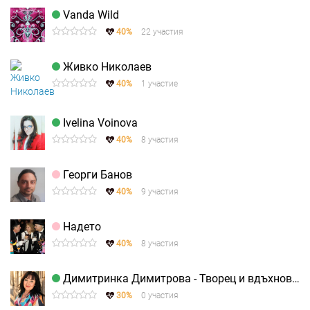
Vanda Wild
40%
22 участия
Живко Николаев
40%
1 участие
Ivelina Voinova
40%
8 участия
Георги Банов
40%
9 участия
Надето
40%
8 участия
Димитринка Димитрова - Творец и вдъхновител
30%
0 участия