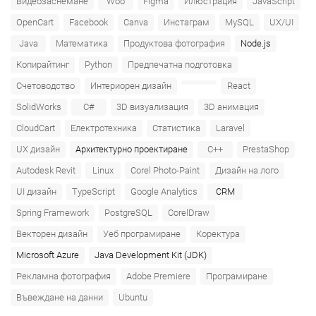
Видеозаснемане
Woo
Figma
Илюстрация
JavaScript
OpenCart
Facebook
Canva
Инстаграм
MySQL
UX/UI
Java
Математика
Продуктова фотография
Node.js
Копирайтинг
Python
Предпечатна подготовка
Счетоводство
Интериорен дизайн
React
SolidWorks
C#
3D визуализация
3D анимация
CloudCart
Електротехника
Статистика
Laravel
UX дизайн
Архитектурно проектиране
C++
PrestaShop
Autodesk Revit
Linux
Corel Photo-Paint
Дизайн на лого
UI дизайн
TypeScript
Google Analytics
CRM
Spring Framework
PostgreSQL
CorelDraw
Векторен дизайн
Уеб програмиране
Коректура
Microsoft Azure‎
Java Development Kit (JDK)
Рекламна фотография
Adobe Premiere
Програмиране
Въвеждане на данни
Ubuntu