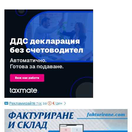
Рекламирайте
тук
за
€
/ден