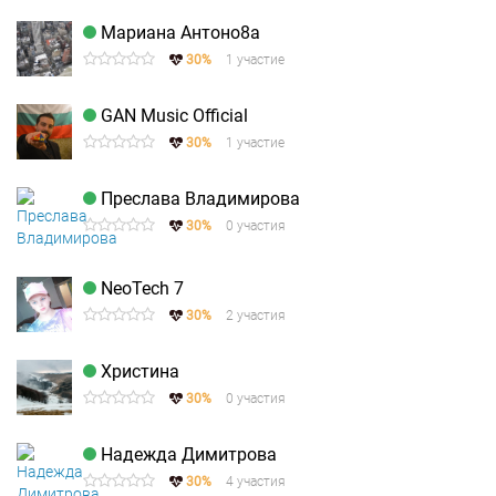
Мариана Антоно8а
30%
1 участие
GAN Music Official
30%
1 участие
Преслава Владимирова
30%
0 участия
NeoTech 7
30%
2 участия
Христина
30%
0 участия
Надежда Димитрова
30%
4 участия