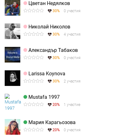
Цветан Недялков
30%
0 участия
Николай Николов
30%
4 участия
Александър Табаков
30%
0 участия
Larissa Koynova
30%
2 участия
Mustafa 1997
20%
1 участие
Мария Карагьозова
20%
0 участия