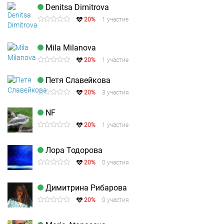
Denitsa Dimitrova
20%
1 участие
Mila Milanova
20%
1 участие
Петя Славейкова
20%
3 участия
NF
20%
1 участие
Лора Тодорова
20%
0 участия
Димитрина Рибарова
20%
0 участия