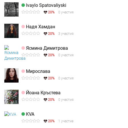
Ivaylo Spatovaliyski
20%
0 участия
Надя Хамдан
20%
3 участия
Ясмина Димитрова
20%
0 участия
Мирослава
20%
0 участия
Йоана Кръстева
20%
0 участия
KVA
20%
1 участие