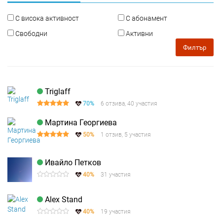
С висока активност
С абонамент
Свободни
Активни
Филтър
Triglaff
70%
6 отзива, 40 участия
Мартина Георгиева
50%
1 отзив, 5 участия
Ивайло Петков
40%
31 участия
Alex Stand
40%
19 участия