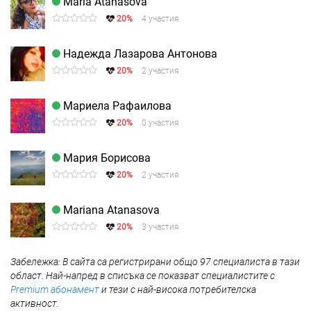
Maria Atanasova
20%
4 участия
Надежда Лазарова Антонова
20%
2 участия
Мариела Рафаилова
20%
0 участия
Мария Борисова
20%
2 участия
Mariana Atanasova
20%
3 участия
Забележка: В сайта са регистрирани общо 97 специалиста в тази
област. Най-напред в списъка се показват специалистите с
Premium абонамент
и тези с най-висока потребителска
активност.