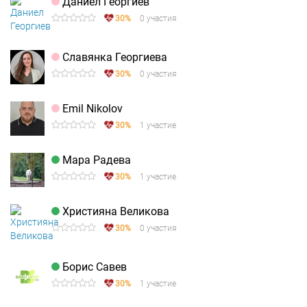
Даниел Георгиев
30%
0 участия
Славянка Георгиева
30%
0 участия
Emil Nikolov
30%
1 участие
Мара Радева
30%
1 участие
Християна Великова
30%
0 участия
Борис Савев
30%
1 участие