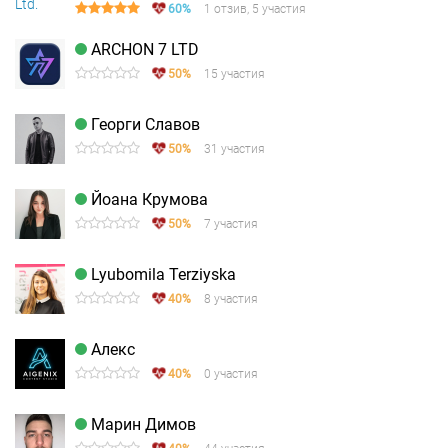
60%
1 отзив, 5 участия
ARCHON 7 LTD
50%
15 участия
Георги Славов
50%
31 участия
Йоана Крумова
50%
7 участия
Lyubomila Terziyska
40%
8 участия
Алекс
40%
0 участия
Марин Димов