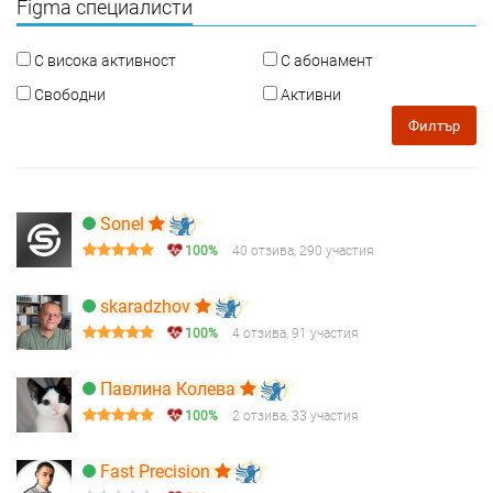
Figma специалисти
С висока активност
С абонамент
Свободни
Активни
Филтър
Sonel
100%
40 отзива, 290 участия
skaradzhov
100%
4 отзива, 91 участия
Павлина Колева
100%
2 отзива, 33 участия
Fast Precision