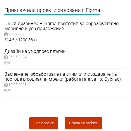
Приключили проекти свързани с Figma
UI/UX дизайнер – Figma прототип за образователнo
мобилнo и уеб приложение
25.07.2025
614
€
1200.88
лв.
Дизайн на уърдпрес плъгин
25.06.2024
Заснемане, обработване на снимки и създаване на
постове в социални мрежи (работата е за гр. Бургас)
10.08.2021
Нов проект
Обява за работа