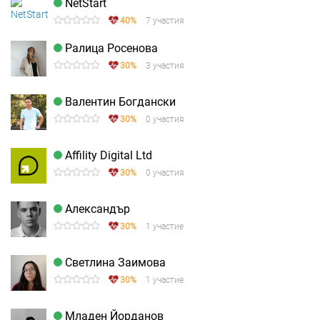
NetStart
40%
7 участия
Ралица Росенова
30%
3 участия
Валентин Богдански
30%
0 участия
Affility Digital Ltd
30%
0 участия
Александър
30%
1 участие
Светлина Заимова
30%
1 участие
Младен Йорданов