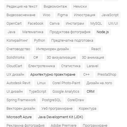
Редакция на текст
Видеомонтаж
Немски
Видеозаснемане
Woo
Figma
Илюстрация
JavaScript
OpenCart
Facebook
Canva
Инстаграм
MySQL
UX/UI
Java
Математика
Продуктова фотография
Node.js
Копирайтинг
Python
Предпечатна подготовка
Счетоводство
Интериорен дизайн
React
SolidWorks
C#
3D визуализация
3D анимация
CloudCart
Електротехника
Статистика
Laravel
UX дизайн
Архитектурно проектиране
C++
PrestaShop
Autodesk Revit
Linux
Corel Photo-Paint
Дизайн на лого
UI дизайн
TypeScript
Google Analytics
CRM
Spring Framework
PostgreSQL
CorelDraw
Векторен дизайн
Уеб програмиране
Коректура
Microsoft Azure‎
Java Development Kit (JDK)
Рекламна фотография
Adobe Premiere
Програмиране