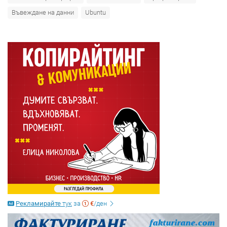
Въвеждане на данни
Ubuntu
Рекламирайте
тук
за
€
/ден