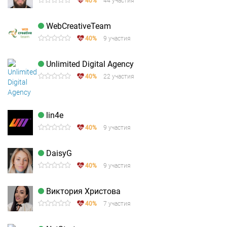
40%
44 участия
WebCreativeTeam
40%
9 участия
Unlimited Digital Agency
40%
22 участия
lin4e
40%
9 участия
DaisyG
40%
9 участия
Виктория Христова
40%
7 участия