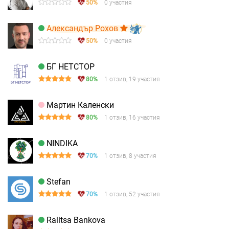
50%
0 участия
Александър Рохов
50%
0 участия
БГ НЕТСТОР
80%
1 отзив, 19 участия
Мартин Каленски
80%
1 отзив, 16 участия
NINDIKA
70%
1 отзив, 8 участия
Stefan
70%
1 отзив, 52 участия
Ralitsa Bankova