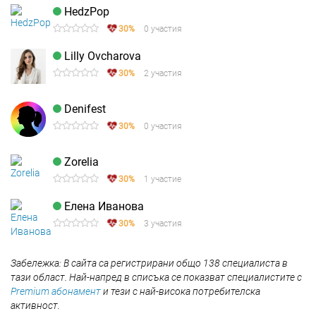
HedzPop
30%
0 участия
Lilly Ovcharova
30%
2 участия
Denifest
30%
0 участия
Zorelia
30%
1 участие
Елена Иванова
30%
3 участия
Забележка: В сайта са регистрирани общо 138 специалиста в
тази област. Най-напред в списъка се показват специалистите с
Premium абонамент
и тези с най-висока потребителска
активност.