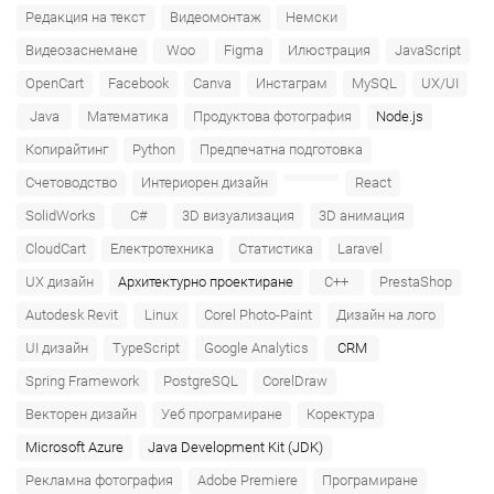
Редакция на текст
Видеомонтаж
Немски
Видеозаснемане
Woo
Figma
Илюстрация
JavaScript
OpenCart
Facebook
Canva
Инстаграм
MySQL
UX/UI
Java
Математика
Продуктова фотография
Node.js
Копирайтинг
Python
Предпечатна подготовка
Счетоводство
Интериорен дизайн
React
SolidWorks
C#
3D визуализация
3D анимация
CloudCart
Електротехника
Статистика
Laravel
UX дизайн
Архитектурно проектиране
C++
PrestaShop
Autodesk Revit
Linux
Corel Photo-Paint
Дизайн на лого
UI дизайн
TypeScript
Google Analytics
CRM
Spring Framework
PostgreSQL
CorelDraw
Векторен дизайн
Уеб програмиране
Коректура
Microsoft Azure‎
Java Development Kit (JDK)
Рекламна фотография
Adobe Premiere
Програмиране