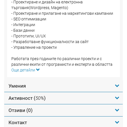
- Проектиране и дизайн на електронна
търговия(Wordpress, Magento)
- Проектиране и прилагане на маркетингови кампании
- SEO оптимизации
- Интеграции
- Бази данни
- Прототипи, UI/UX
- Разработване функционалности за сайт
- Управление на проекти
Работата през годините по различни проекти и с
различни екипи от програмисти и експерти в областта
на маркетинга и рекламата ми даде богат опит в
Още детайли
разработването на работещи уебсайтове, които носят
печалби на бизнеса. Ако имате идея, която искате да
Умения
реализирате или просто искате да подобрите
представянето си в дигитална среда, не се колебайте да
Активност (
50%
)
се свържете с мен.
Ще се радвам да обсъдим всяка ваша идея.
Отзиви (0)
Контакт