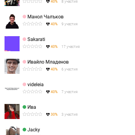
40%
8 участия
Манол Чалъков
40%
9 участия
Sakarati
40%
17 участия
Ивайло Младенов
40%
6 участия
videleia
40%
7 участия
Ива
30%
3 участия
Jacky