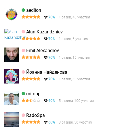
aedlion
70%
1 отзив, 43 участия
Alan Kazandzhiev
70%
1 отзив, 6 участия
Emil Alexandrov
70%
1 отзив, 15 участия
Йоанна Найденова
70%
1 отзив, 60 участия
miropp
60%
5 отзива, 100 участия
RadoSpa
60%
3 отзива, 50 участия