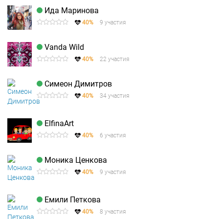
Ида Маринова
40%
9 участия
Vanda Wild
40%
22 участия
Симеон Димитров
40%
34 участия
ElfinaArt
40%
6 участия
Моника Ценкова
40%
9 участия
Емили Петкова
40%
8 участия