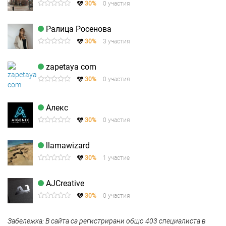
30%
0 участия
Ралица Росенова
30%
3 участия
zapetaya com
30%
0 участия
Алекс
30%
0 участия
llamawizard
30%
1 участие
AJCreative
30%
0 участия
Забележка: В сайта са регистрирани общо 403 специалиста в