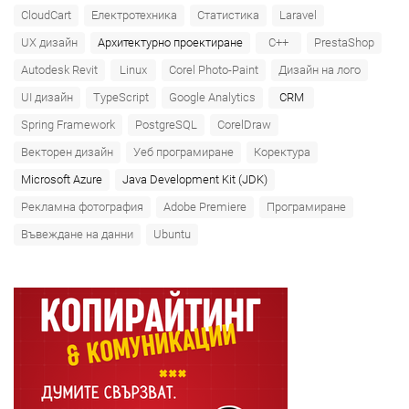
CloudCart
Електротехника
Статистика
Laravel
UX дизайн
Архитектурно проектиране
C++
PrestaShop
Autodesk Revit
Linux
Corel Photo-Paint
Дизайн на лого
UI дизайн
TypeScript
Google Analytics
CRM
Spring Framework
PostgreSQL
CorelDraw
Векторен дизайн
Уеб програмиране
Коректура
Microsoft Azure‎
Java Development Kit (JDK)
Рекламна фотография
Adobe Premiere
Програмиране
Въвеждане на данни
Ubuntu