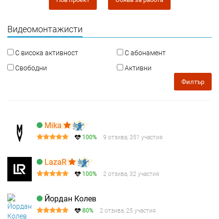
Видеомонтажисти
С висока активност
С абонамент
Свободни
Активни
Филтър
Mika
100%
9 отзива, 351 участия
LazaR
100%
2 отзива, 32 участия
Йордан Колев
80%
2 отзива, 25 участия