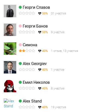
Георги Славов
50%
31 участия
Георги Банов
50%
9 участия
Симона
40%
1 отзив, 13 участия
Alex Georgiev
40%
1 участие
Емил Николов
40%
8 участия
Alex Stand
40%
19 участия