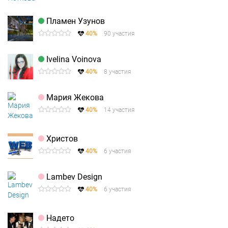
Пламен Узунов
40%
90 участия
Ivelina Voinova
40%
8 участия
Мария Жекова
40%
14 участия
Христов
40%
6 участия
Lambev Design
40%
6 участия
Надето