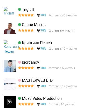
Triglaff
70%
6 отзива, 40 участия
Слави Месов
70%
2 отзива, 6 участия
Кристиян Пешев
70%
2 отзива, 10 участия
bjordanov
70%
2 отзива, 6 участия
MASTERWEB LTD
70%
2 отзива, 12 участия
Muza Video Production
70%
1 отзив, 10 участия