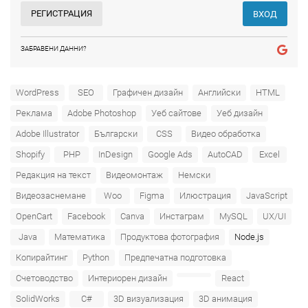
РЕГИСТРАЦИЯ
ВХОД
ЗАБРАВЕНИ ДАННИ?
WordPress
SEO
Графичен дизайн
Английски
HTML
Реклама
Adobe Photoshop
Уеб сайтове
Уеб дизайн
Adobe Illustrator
Български
CSS
Видео обработка
Shopify
PHP
InDesign
Google Ads
AutoCAD
Excel
Редакция на текст
Видеомонтаж
Немски
Видеозаснемане
Woo
Figma
Илюстрация
JavaScript
OpenCart
Facebook
Canva
Инстаграм
MySQL
UX/UI
Java
Математика
Продуктова фотография
Node.js
Копирайтинг
Python
Предпечатна подготовка
Счетоводство
Интериорен дизайн
React
SolidWorks
C#
3D визуализация
3D анимация