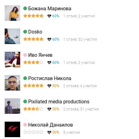
Божана Маринова
60%
1 отзив, 2 участия
Dosko
60%
1 отзив, 52 участия
Иво Янчев
60%
1 отзив, 2 участия
Ростислав Никола
50%
2 отзива, 4 участия
Pixilated media productions
50%
2 отзива, 31 участия
Николай Данаилов
50%
9 участия