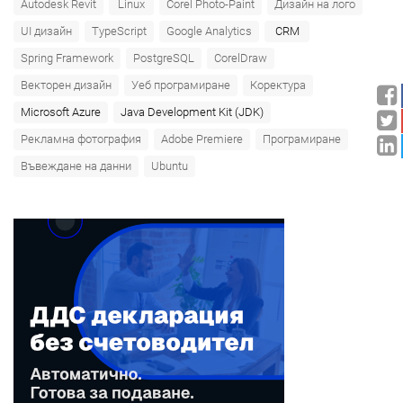
Autodesk Revit
Linux
Corel Photo-Paint
Дизайн на лого
UI дизайн
TypeScript
Google Analytics
CRM
Spring Framework
PostgreSQL
CorelDraw
Векторен дизайн
Уеб програмиране
Коректура
Microsoft Azure‎
Java Development Kit (JDK)
Рекламна фотография
Adobe Premiere
Програмиране
Въвеждане на данни
Ubuntu