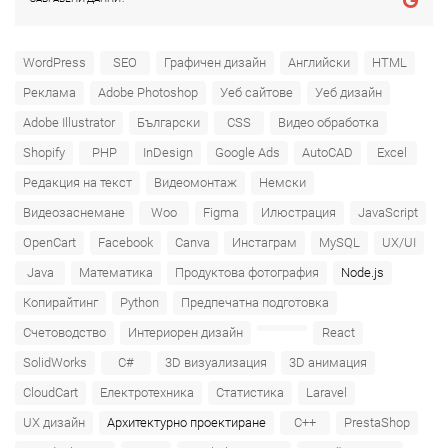
WordPress
SEO
Графичен дизайн
Английски
HTML
Реклама
Adobe Photoshop
Уеб сайтове
Уеб дизайн
Adobe Illustrator
Български
CSS
Видео обработка
Shopify
PHP
InDesign
Google Ads
AutoCAD
Excel
Редакция на текст
Видеомонтаж
Немски
Видеозаснемане
Woo
Figma
Илюстрация
JavaScript
OpenCart
Facebook
Canva
Инстаграм
MySQL
UX/UI
Java
Математика
Продуктова фотография
Node.js
Копирайтинг
Python
Предпечатна подготовка
Счетоводство
Интериорен дизайн
React
SolidWorks
C#
3D визуализация
3D анимация
CloudCart
Електротехника
Статистика
Laravel
UX дизайн
Архитектурно проектиране
C++
PrestaShop