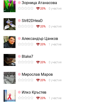
Зорница Атанасова
20%
0 участия
Str82DHeaD
20%
0 участия
Александър Цанков
20%
1 участие
Blake7
20%
0 участия
Мирослав Маров
20%
0 участия
Илко Кръстев
20%
1 участие