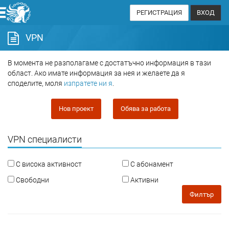
РЕГИСТРАЦИЯ
ВХОД
VPN
В момента не разполагаме с достатъчно информация в тази
област. Ако имате информация за нея и желаете да я
споделите, моля
изпратете ни я
.
Нов проект
Обява за работа
VPN специалисти
С висока активност
С абонамент
Свободни
Активни
Филтър