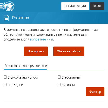
РЕГИСТРАЦИЯ
ВХОД
Proxmox
В момента не разполагаме с достатъчно информация в тази
област. Ако имате информация за нея и желаете да я
споделите, моля
изпратете ни я
.
Нов проект
Обява за работа
Proxmox специалисти
С висока активност
С абонамент
Свободни
Активни
Филтър