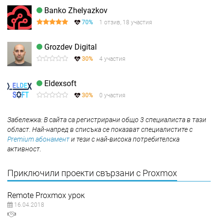
Banko Zhelyazkov
70%
1 отзив, 18 участия
Grozdev Digital
30%
4 участия
Eldexsoft
30%
0 участия
Забележка: В сайта са регистрирани общо 3 специалиста в тази
област. Най-напред в списъка се показват специалистите с
Premium абонамент
и тези с най-висока потребителска
активност.
Приключили проекти свързани с Proxmox
Remote Proxmox урок
16.04.2018