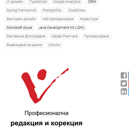
UI дизайн
TypeScript
Google Analytics
CRM
Spring Framework
PostgreSQL
CorelDraw
Векторен дизайн
Уеб програмиране
Коректура
Microsoft Azure‎
Java Development Kit (JDK)
Рекламна фотография
Adobe Premiere
Програмиране
Въвеждане на данни
Ubuntu