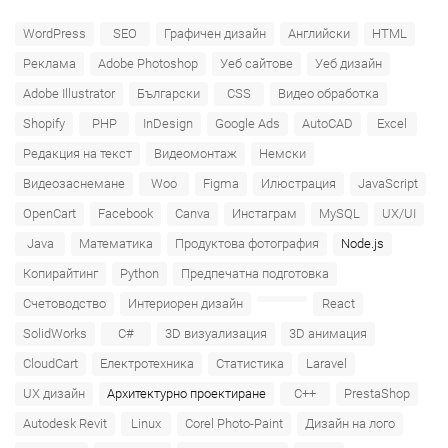
WordPress
SEO
Графичен дизайн
Английски
HTML
Реклама
Adobe Photoshop
Уеб сайтове
Уеб дизайн
Adobe Illustrator
Български
CSS
Видео обработка
Shopify
PHP
InDesign
Google Ads
AutoCAD
Excel
Редакция на текст
Видеомонтаж
Немски
Видеозаснемане
Woo
Figma
Илюстрация
JavaScript
OpenCart
Facebook
Canva
Инстаграм
MySQL
UX/UI
Java
Математика
Продуктова фотография
Node.js
Копирайтинг
Python
Предпечатна подготовка
Счетоводство
Интериорен дизайн
React
SolidWorks
C#
3D визуализация
3D анимация
CloudCart
Електротехника
Статистика
Laravel
UX дизайн
Архитектурно проектиране
C++
PrestaShop
Autodesk Revit
Linux
Corel Photo-Paint
Дизайн на лого