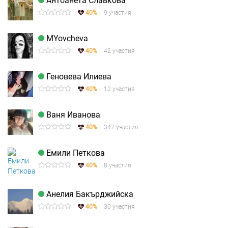
Антоанета Славкова
40%
9 участия
MYovcheva
40%
42 участия
Геновева Илиева
40%
12 участия
Ваня Иванова
40%
347 участия
Емили Петкова
40%
8 участия
Анелия Бакърджийска
40%
30 участия