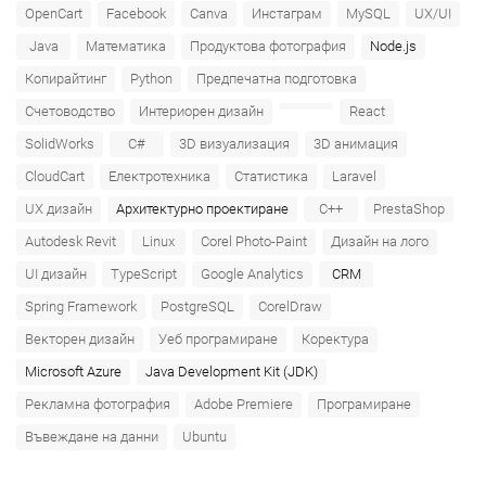
OpenCart
Facebook
Canva
Инстаграм
MySQL
UX/UI
Java
Математика
Продуктова фотография
Node.js
Копирайтинг
Python
Предпечатна подготовка
Счетоводство
Интериорен дизайн
React
SolidWorks
C#
3D визуализация
3D анимация
CloudCart
Електротехника
Статистика
Laravel
UX дизайн
Архитектурно проектиране
C++
PrestaShop
Autodesk Revit
Linux
Corel Photo-Paint
Дизайн на лого
UI дизайн
TypeScript
Google Analytics
CRM
Spring Framework
PostgreSQL
CorelDraw
Векторен дизайн
Уеб програмиране
Коректура
Microsoft Azure‎
Java Development Kit (JDK)
Рекламна фотография
Adobe Premiere
Програмиране
Въвеждане на данни
Ubuntu