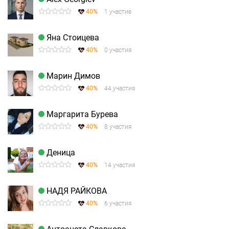
40%
1 участие
Яна Стоицева
40%
0 участия
Марин Димов
40%
44 участия
Маргарита Бурева
40%
8 участия
Деница
40%
14 участия
НАДЯ РАЙКОВА
40%
6 участия