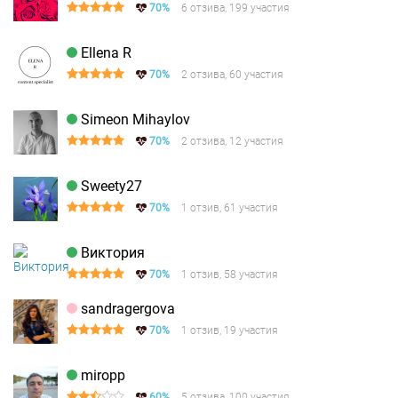
70%
6 отзива, 199 участия
Ellena R
70%
2 отзива, 60 участия
Simeon Mihaylov
70%
2 отзива, 12 участия
Sweety27
70%
1 отзив, 61 участия
Виктория
70%
1 отзив, 58 участия
sandragergova
70%
1 отзив, 19 участия
miropp
60%
5 отзива, 100 участия