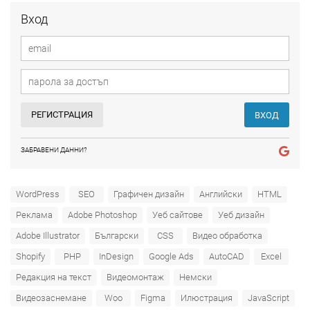
Вход
РЕГИСТРАЦИЯ
ВХОД
ЗАБРАВЕНИ ДАННИ?
WordPress
SEO
Графичен дизайн
Английски
HTML
Реклама
Adobe Photoshop
Уеб сайтове
Уеб дизайн
Adobe Illustrator
Български
CSS
Видео обработка
Shopify
PHP
InDesign
Google Ads
AutoCAD
Excel
Редакция на текст
Видеомонтаж
Немски
Видеозаснемане
Woo
Figma
Илюстрация
JavaScript