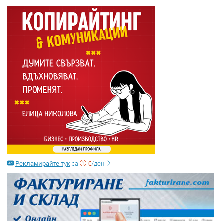
Рекламирайте
тук
за
€
/ден