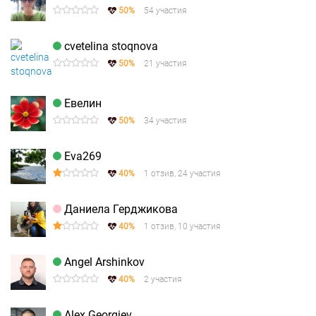
50%
54 участия
cvetelina stoqnova
50%
21 участия
Евелин
50%
34 участия
Eva269
40%
1 отзив, 24 участия
Даниела Герджикова
40%
1 отзив, 10 участия
Angel Arshinkov
40%
2 участия
Alex Georgiev