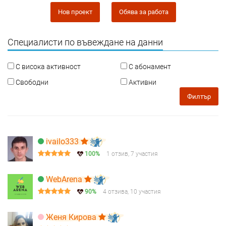
Нов проект
Обява за работа
Специалисти по въвеждане на данни
С висока активност
С абонамент
Свободни
Активни
Филтър
ivailo333
100%
1 отзив, 7 участия
WebArena
90%
4 отзива, 10 участия
Женя Кирова