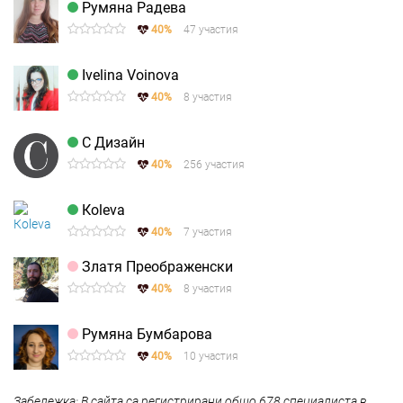
Румяна Радева
40%
47 участия
Ivelina Voinova
40%
8 участия
С Дизайн
40%
256 участия
Кoleva
40%
7 участия
Златя Преображенски
40%
8 участия
Румяна Бумбарова
40%
10 участия
Забележка: В сайта са регистрирани общо 678 специалиста в