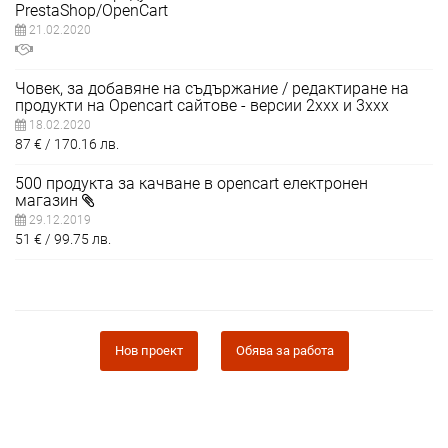
PrestaShop/OpenCart
21.02.2020
Човек, за добавяне на съдържание / редактиране на
продукти на Opencart сайтове - версии 2xxx и 3xxx
18.02.2020
87
€
170.16
лв.
500 продукта за качване в opencart електронен
магазин
29.12.2019
51
€
99.75
лв.
Нов проект
Обява за работа