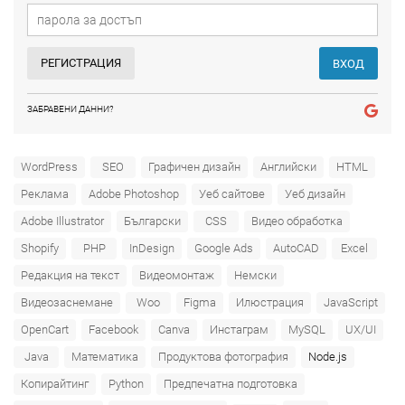
РЕГИСТРАЦИЯ
ВХОД
ЗАБРАВЕНИ ДАННИ?
WordPress
SEO
Графичен дизайн
Английски
HTML
Реклама
Adobe Photoshop
Уеб сайтове
Уеб дизайн
Adobe Illustrator
Български
CSS
Видео обработка
Shopify
PHP
InDesign
Google Ads
AutoCAD
Excel
Редакция на текст
Видеомонтаж
Немски
Видеозаснемане
Woo
Figma
Илюстрация
JavaScript
OpenCart
Facebook
Canva
Инстаграм
MySQL
UX/UI
Java
Математика
Продуктова фотография
Node.js
Копирайтинг
Python
Предпечатна подготовка