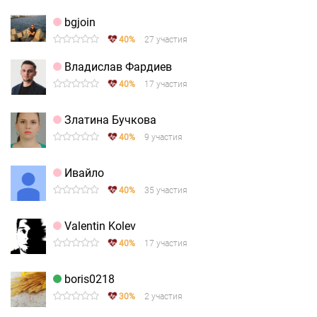
bgjoin
40%
27 участия
Владислав Фардиев
40%
17 участия
Златина Бучкова
40%
9 участия
Ивайло
40%
35 участия
Valentin Kolev
40%
17 участия
boris0218
30%
2 участия