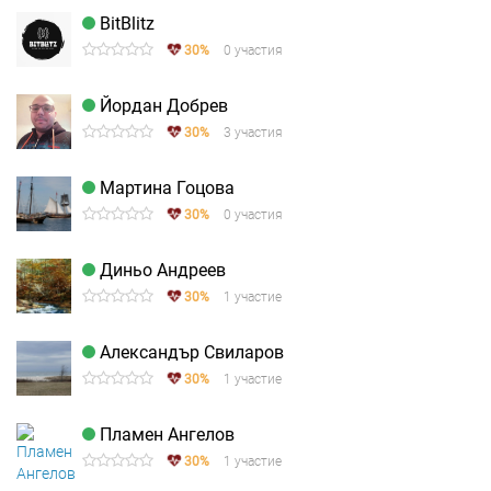
BitBlitz
30%
0 участия
Йордан Добрев
30%
3 участия
Мартина Гоцова
30%
0 участия
Диньо Андреев
30%
1 участие
Александър Свиларов
30%
1 участие
Пламен Ангелов
30%
1 участие