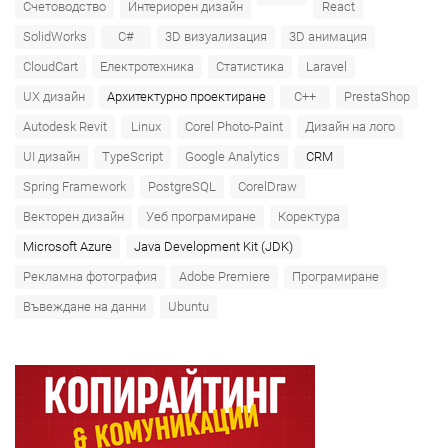
Счетоводство
Интериорен дизайн
React
SolidWorks
C#
3D визуализация
3D анимация
CloudCart
Електротехника
Статистика
Laravel
UX дизайн
Архитектурно проектиране
C++
PrestaShop
Autodesk Revit
Linux
Corel Photo-Paint
Дизайн на лого
UI дизайн
TypeScript
Google Analytics
CRM
Spring Framework
PostgreSQL
CorelDraw
Векторен дизайн
Уеб програмиране
Коректура
Microsoft Azure‎
Java Development Kit (JDK)
Рекламна фотография
Adobe Premiere
Програмиране
Въвеждане на данни
Ubuntu