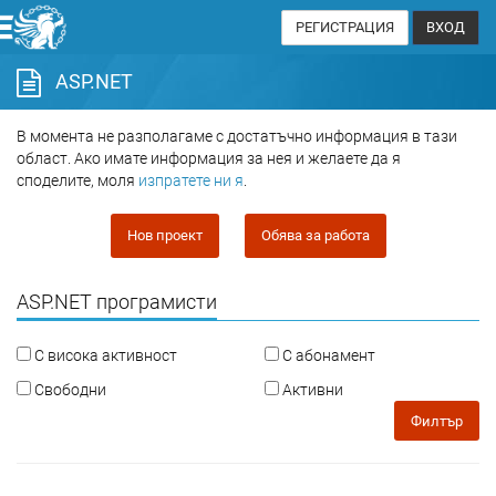
РЕГИСТРАЦИЯ
ВХОД
ASP.NET
В момента не разполагаме с достатъчно информация в тази
област. Ако имате информация за нея и желаете да я
споделите, моля
изпратете ни я
.
Нов проект
Обява за работа
ASP.NET програмисти
С висока активност
С абонамент
Свободни
Активни
Филтър