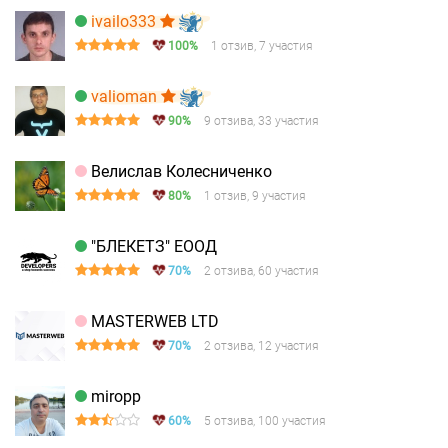
ivailo333
100%
1 отзив, 7 участия
valioman
90%
9 отзива, 33 участия
Велислав Колесниченко
80%
1 отзив, 9 участия
"БЛЕКЕТЗ" ЕООД
70%
2 отзива, 60 участия
MASTERWEB LTD
70%
2 отзива, 12 участия
miropp
60%
5 отзива, 100 участия