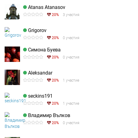
Atanas Atanasov
20%
3 участия
Grigorov
20%
0 участия
Симона Буева
20%
0 участия
Aleksandar
20%
1 участие
seckins191
20%
1 участие
Владимир Вълков
20%
0 участия