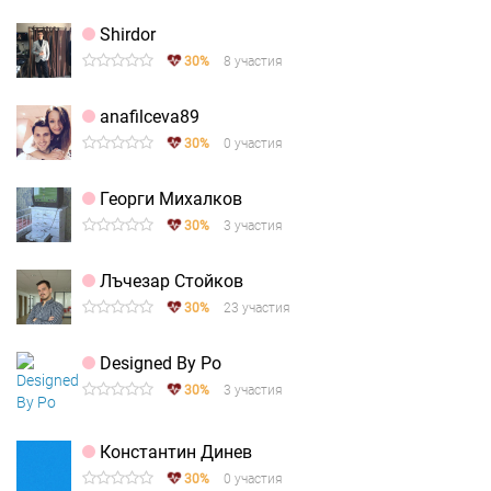
Shirdor
30%
8 участия
anafilceva89
30%
0 участия
Георги Михалков
30%
3 участия
Лъчезар Стойков
30%
23 участия
Designed By Po
30%
3 участия
Константин Динев
30%
0 участия