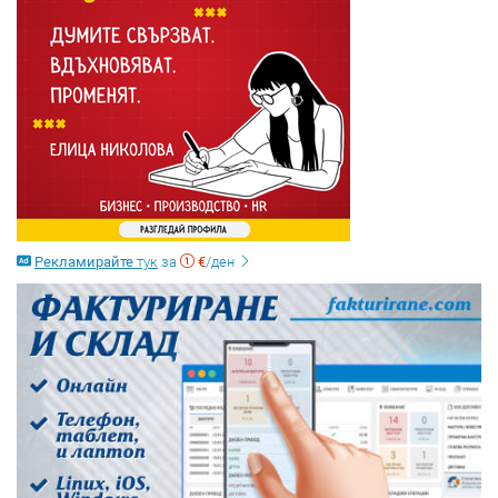
Рекламирайте
тук
за
€
/ден