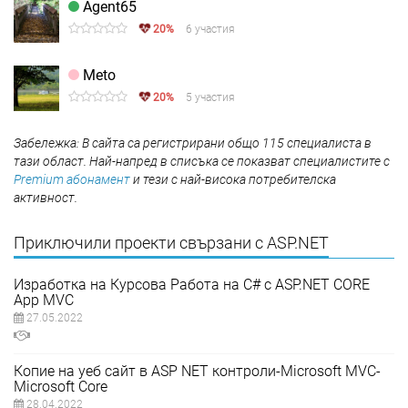
Agent65
20%
6 участия
Meto
20%
5 участия
Забележка: В сайта са регистрирани общо 115 специалиста в
тази област. Най-напред в списъка се показват специалистите с
Premium абонамент
и тези с най-висока потребителска
активност.
Приключили проекти свързани с ASP.NET
Изработка на Курсова Работа на C# с ASP.NET CORE
App MVC
27.05.2022
Копие на уеб сайт в ASP NET контроли-Microsoft MVC-
Microsoft Core
28.04.2022