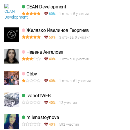
CEAN Development
60%
1 отзив, 5 участия
Желязко Ивелинов Георгиев
50%
3 отзива, 0 участия
Невена Ангелова
40%
1 отзив, 0 участия
Obby
40%
1 отзив, 61 участия
IvanoffWEB
40%
12 участия
milenastoynova
40%
592 участия