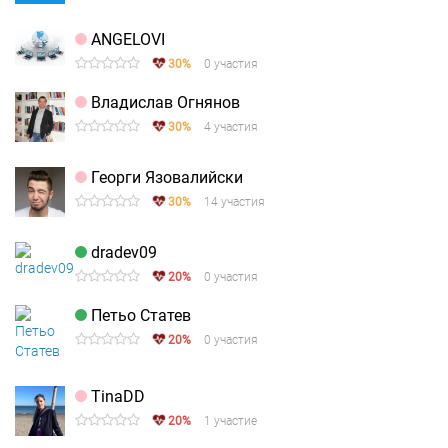
ANGELOVI
30%
0 участия
Владислав Огнянов
30%
4 участия
Георги Язовалийски
30%
14 участия
dradev09
20%
0 участия
Петьо Статев
20%
0 участия
TinaDD
20%
1 участие