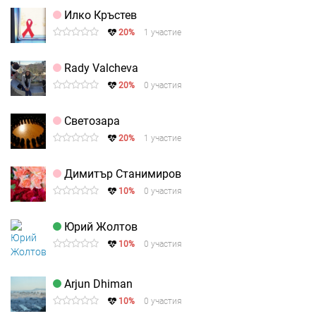
Илко Кръстев
20%
1 участие
Rady Valcheva
20%
0 участия
Светозара
20%
1 участие
Димитър Станимиров
10%
0 участия
Юрий Жолтов
10%
0 участия
Arjun Dhiman
10%
0 участия