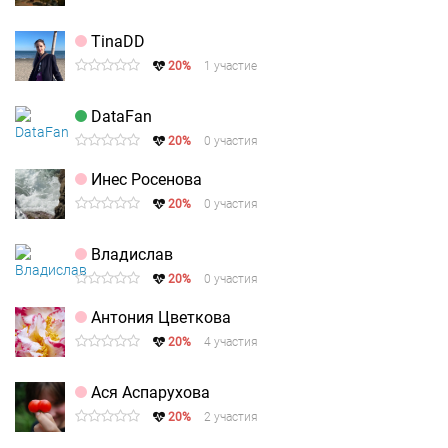
TinaDD
20%
1 участие
DataFan
20%
0 участия
Инес Росенова
20%
0 участия
Владислав
20%
0 участия
Антония Цветкова
20%
4 участия
Ася Аспарухова
20%
2 участия