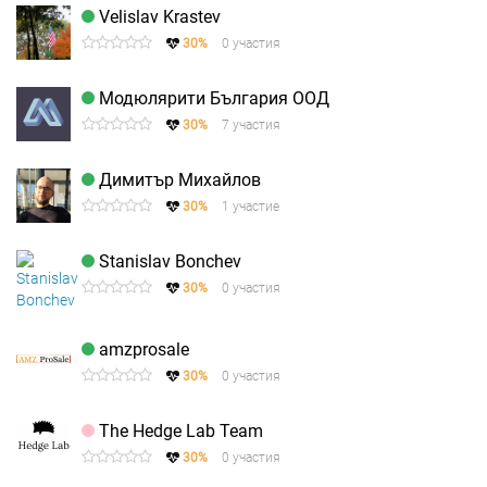
Velislav Krastev
30%
0 участия
Модюлярити България ООД
30%
7 участия
Димитър Михайлов
30%
1 участие
Stanislav Bonchev
30%
0 участия
amzprosale
30%
0 участия
The Hedge Lab Team
30%
0 участия