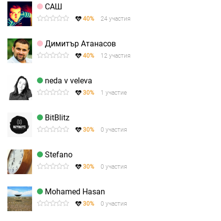
САШ
40%
24 участия
Димитър Атанасов
40%
12 участия
neda v veleva
30%
1 участие
BitBlitz
30%
0 участия
Stefano
30%
0 участия
Mohamed Hasan
30%
0 участия