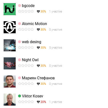
bgcode
30%
1 участие
Atomic Motion
30%
0 участия
web desing
30%
5 участия
Night Owl
30%
0 участия
Мариян Стефанов
30%
0 участия
Viktor Kosev
20%
1 участие