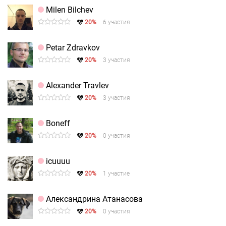
Milen Bilchev
20%
6 участия
Petar Zdravkov
20%
3 участия
Alexander Travlev
20%
3 участия
Boneff
20%
0 участия
icuuuu
20%
1 участие
Александрина Атанасова
20%
0 участия