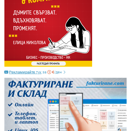
Рекламирайте
тук
за
€
/ден