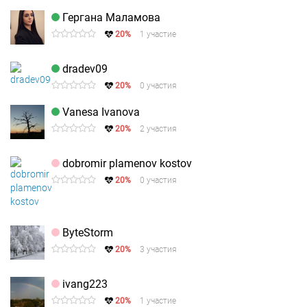
Гергана Маламова
20%
1 участие
dradev09
20%
0 участия
Vanesa Ivanova
20%
2 участия
dobromir plamenov kostov
20%
0 участия
ByteStorm
20%
3 участия
ivang223
20%
1 участие