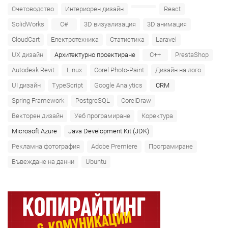
Счетоводство
Интериорен дизайн
React
SolidWorks
C#
3D визуализация
3D анимация
CloudCart
Електротехника
Статистика
Laravel
UX дизайн
Архитектурно проектиране
C++
PrestaShop
Autodesk Revit
Linux
Corel Photo-Paint
Дизайн на лого
UI дизайн
TypeScript
Google Analytics
CRM
Spring Framework
PostgreSQL
CorelDraw
Векторен дизайн
Уеб програмиране
Коректура
Microsoft Azure‎
Java Development Kit (JDK)
Рекламна фотография
Adobe Premiere
Програмиране
Въвеждане на данни
Ubuntu