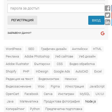
РЕГИСТРАЦИЯ
ВХОД
ЗАБРАВЕНИ ДАННИ?
WordPress
SEO
Графичен дизайн
Английски
HTML
Реклама
Adobe Photoshop
Уеб сайтове
Уеб дизайн
Adobe Illustrator
Български
CSS
Видео обработка
Shopify
PHP
InDesign
Google Ads
AutoCAD
Excel
Редакция на текст
Видеомонтаж
Немски
Видеозаснемане
Woo
Figma
Илюстрация
JavaScript
OpenCart
Facebook
Canva
Инстаграм
MySQL
UX/UI
Java
Математика
Продуктова фотография
Node.js
Копирайтинг
Python
Предпечатна подготовка