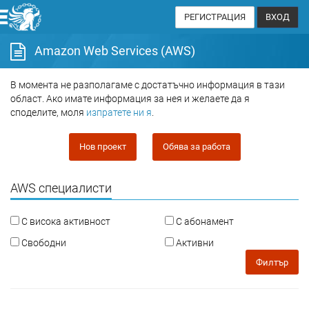
РЕГИСТРАЦИЯ
ВХОД
Amazon Web Services (AWS)
В момента не разполагаме с достатъчно информация в тази
област. Ако имате информация за нея и желаете да я
споделите, моля
изпратете ни я
.
Нов проект
Обява за работа
AWS специалисти
С висока активност
С абонамент
Свободни
Активни
Филтър