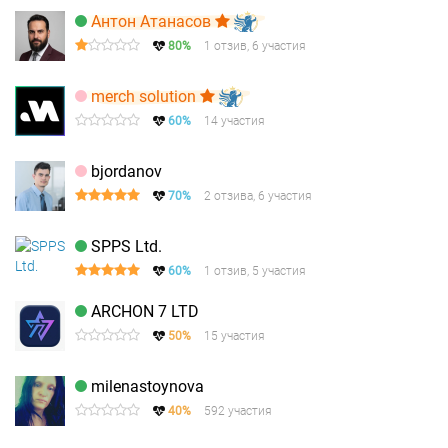
Антон Атанасов
80%
1 отзив, 6 участия
merch solution
60%
14 участия
bjordanov
70%
2 отзива, 6 участия
SPPS Ltd.
60%
1 отзив, 5 участия
ARCHON 7 LTD
50%
15 участия
milenastoynova
40%
592 участия