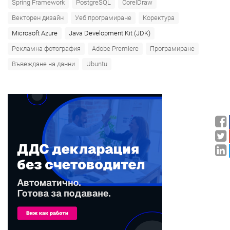
Spring Framework
PostgreSQL
CorelDraw
Векторен дизайн
Уеб програмиране
Коректура
Microsoft Azure‎
Java Development Kit (JDK)
Рекламна фотография
Adobe Premiere
Програмиране
Въвеждане на данни
Ubuntu