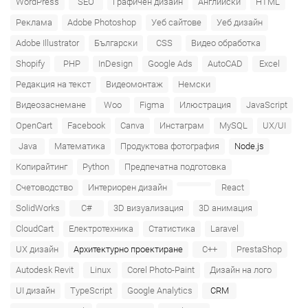
WordPress
SEO
Графичен дизайн
Английски
HTML
Javascript
Реклама
Adobe Photoshop
Уеб сайтове
Уеб дизайн
Angular
LESS
Adobe Illustrator
Български
CSS
Видео обработка
Forsta(Confirmit & Decipher)
Shopify
PHP
InDesign
Google Ads
AutoCAD
Excel
Limesurvey
QoneTech
Редакция на текст
Видеомонтаж
Немски
Qualtrics
Видеозаснемане
Woo
Figma
Илюстрация
JavaScript
OpenCart
Facebook
Canva
Инстаграм
MySQL
UX/UI
Java
Математика
Продуктова фотография
Node.js
Копирайтинг
Python
Предпечатна подготовка
Счетоводство
Интериорен дизайн
React
SolidWorks
C#
3D визуализация
3D анимация
CloudCart
Електротехника
Статистика
Laravel
UX дизайн
Архитектурно проектиране
C++
PrestaShop
Autodesk Revit
Linux
Corel Photo-Paint
Дизайн на лого
UI дизайн
TypeScript
Google Analytics
CRM