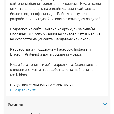
сайтове, мобилни приложения и системи. Имам голям
опит в създаването на онлайн магазин, сайтове за
бизнес тип, портфолио и др. Работя върху вече
разработени PSD дизайни, както и само идея за дизайн.
Подръжка на сайт. Качване на артикули за онлайн
магазини. SEO оптимизация на сайтове. Оптимизация
на скоростта на уебсайта. Създаване на банери.
Разработвам и поддържам Facebook, Instagram,
LinkedIn, Pinterest и други социални мрежи.
Имам богат опит в имейл маркетинга. Създаване на
списъци с клиенти и разработване на шаблони на
MailChimp.
Също така се занимавам с монтаж на
видеонаблюдения, смартхоум системи, сървъри,
Още детайли
ремонт хардуер и софтуер на компютри, телефони,
таблети, окабеляване, изграждане на ел. инсталации.
Умения
Мога да съдействам също и в маркет ресърч
индустрията работил съм близо 10 години за водещи