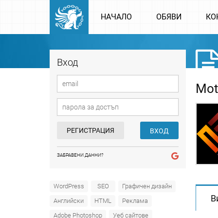
НАЧАЛО
ОБЯВИ
КО
Вход
Mot
РЕГИСТРАЦИЯ
ВХОД
ЗАБРАВЕНИ ДАННИ?
WordPress
SEO
Графичен дизайн
В
Английски
HTML
Реклама
Adobe Photoshop
Уеб сайтове