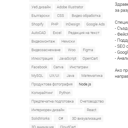
Здраве
Уеб дизайн
Adobe Illustrator
за раз
Български
CSS
Видео обработка
Специа
Shopify
PHP
InDesign
Google Ads
- Създ
AutoCAD
Excel
Редакция на текст
- Фейс
- Под
Видеомонтаж
Немски
- SEO
Видеозаснемане
Woo
Figma
- Goog
- Анал
Илюстрация
JavaScript
OpenCart
Facebook
Canva
Инстаграм
Ако пр
MySQL
UX/UI
Java
Математика
направ
Продуктова фотография
Node.js
Копирайтинг
Python
Предпечатна подготовка
Счетоводство
Интериорен дизайн
React
SolidWorks
C#
3D визуализация
3D анимация
CloudCart