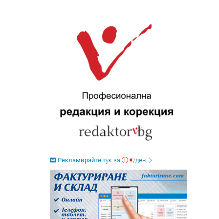
Рекламирайте
тук
за
€
/ден