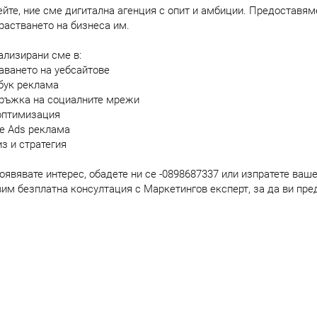
йте, ние сме дигитална агенция с опит и амбиции. Предоставям
растването на бизнеса им.
лизирани сме в:
аването на уебсайтове
бук реклама
дръжка на социалните мрежи
 оптимизация
le Ads реклама
из и стратегия
оявявате интерес, обадете ни се -0898687337 или изпратете ваше
им безплатна консултация с Маркетингов експерт, за да ви пре