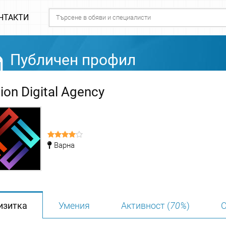
НТАКТИ
Публичен профил
ion Digital Agency
Варна
изитка
Умения
Активност (
70%
)
О