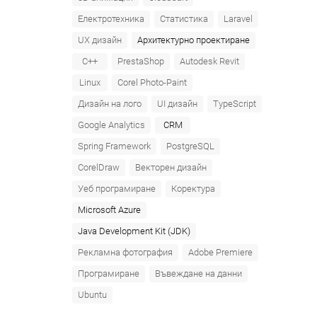
Електротехника
Статистика
Laravel
UX дизайн
Архитектурно проектиране
C++
PrestaShop
Autodesk Revit
Linux
Corel Photo-Paint
Дизайн на лого
UI дизайн
TypeScript
Google Analytics
CRM
Spring Framework
PostgreSQL
CorelDraw
Векторен дизайн
Уеб програмиране
Коректура
Microsoft Azure‎
Java Development Kit (JDK)
Рекламна фотография
Adobe Premiere
Програмиране
Въвеждане на данни
Ubuntu