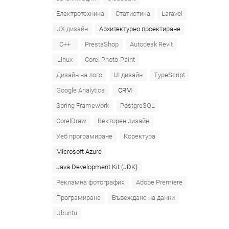
Електротехника
Статистика
Laravel
UX дизайн
Архитектурно проектиране
C++
PrestaShop
Autodesk Revit
Linux
Corel Photo-Paint
Дизайн на лого
UI дизайн
TypeScript
Google Analytics
CRM
Spring Framework
PostgreSQL
CorelDraw
Векторен дизайн
Уеб програмиране
Коректура
Microsoft Azure‎
Java Development Kit (JDK)
Рекламна фотография
Adobe Premiere
Програмиране
Въвеждане на данни
Ubuntu