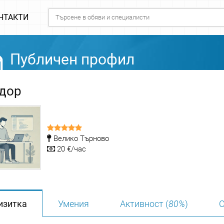
НТАКТИ
Публичен профил
дор
Велико Търново
20 €/час
изитка
Умения
Активност (
80%
)
О