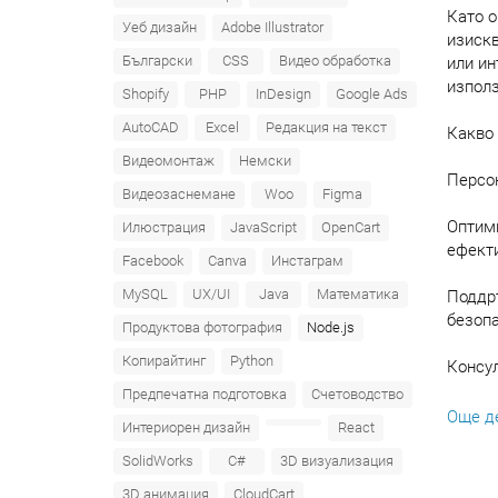
Като о
Уеб дизайн
Adobe Illustrator
изискв
Български
CSS
Видео обработка
или ин
използ
Shopify
PHP
InDesign
Google Ads
AutoCAD
Excel
Редакция на текст
Какво
Видеомонтаж
Немски
Персон
Видеозаснемане
Woo
Figma
Оптими
Илюстрация
JavaScript
OpenCart
ефект
Facebook
Canva
Инстаграм
MySQL
UX/UI
Java
Математика
Поддръ
безопа
Продуктова фотография
Node.js
Копирайтинг
Python
Консул
Предпечатна подготовка
Счетоводство
Свърже
Още д
Интериорен дизайн
React
бизнес
SolidWorks
C#
3D визуализация
Website
3D анимация
CloudCart