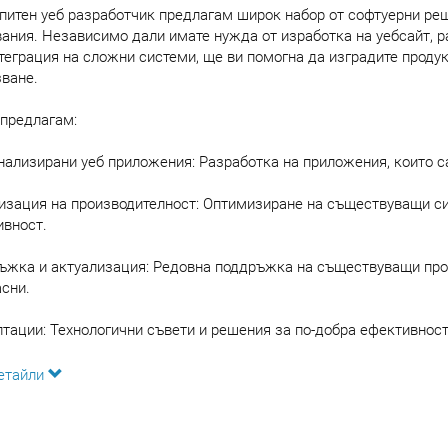
питен уеб разработчик предлагам широк набор от софтуерни ре
ания. Независимо дали имате нужда от изработка на уебсайт, 
теграция на сложни системи, ще ви помогна да изградите продук
ване.
 предлагам:
ализирани уеб приложения: Разработка на приложения, които с
зация на производителност: Оптимизиране на съществуващи си
ивност.
жка и актуализация: Редовна поддръжка на съществуващи проект
сни.
тации: Технологични съвети и решения за по-добра ефективност 
те се с мен за индивидуална консултация и заедно ще изградим
етайли
.
: https://ttod-dev.vercel.app/