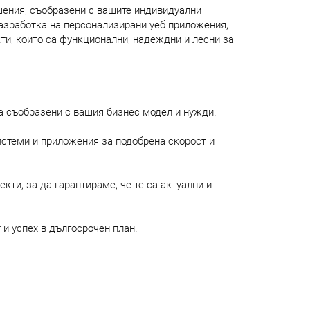
шения, съобразени с вашите индивидуални
разработка на персонализирани уеб приложения,
ти, които са функционални, надеждни и лесни за
а съобразени с вашия бизнес модел и нужди.
стеми и приложения за подобрена скорост и
и, за да гарантираме, че те са актуални и
и успех в дългосрочен план.
 софтуер, който ще работи за вас и вашия