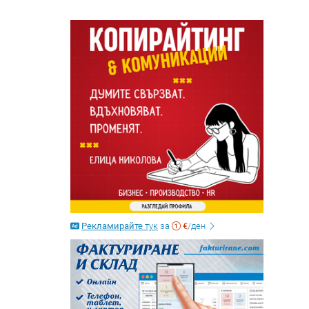
Рекламирайте
тук
за
€
/ден