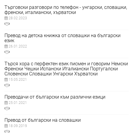
Търговски разговори по телефон - унгарски, словашки,
френски, италиански, хърватски
28.02.2023
Превод на детска книжка от словашки на български
език
26.01.2022
Търся хора с перфектен език писмен и говорим Немски
Френски Чешки Испански Италиански Португалски
Словенски Словашки Унгарски Хърватски
15.05.2021
Преводачи от български към различни езици
25.01.2021
Превод от български на словашки
18.09.2019