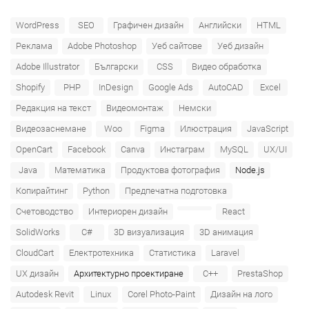
WordPress
SEO
Графичен дизайн
Английски
HTML
Реклама
Adobe Photoshop
Уеб сайтове
Уеб дизайн
Adobe Illustrator
Български
CSS
Видео обработка
Shopify
PHP
InDesign
Google Ads
AutoCAD
Excel
Редакция на текст
Видеомонтаж
Немски
Видеозаснемане
Woo
Figma
Илюстрация
JavaScript
OpenCart
Facebook
Canva
Инстаграм
MySQL
UX/UI
Java
Математика
Продуктова фотография
Node.js
Копирайтинг
Python
Предпечатна подготовка
Счетоводство
Интериорен дизайн
React
SolidWorks
C#
3D визуализация
3D анимация
CloudCart
Електротехника
Статистика
Laravel
UX дизайн
Архитектурно проектиране
C++
PrestaShop
Autodesk Revit
Linux
Corel Photo-Paint
Дизайн на лого