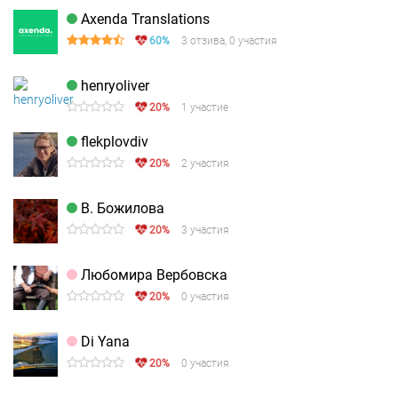
Axenda Translations
60%
3 отзива, 0 участия
henryoliver
20%
1 участие
flekplovdiv
20%
2 участия
В. Божилова
20%
3 участия
Любомира Вербовска
20%
0 участия
Di Yana
20%
0 участия