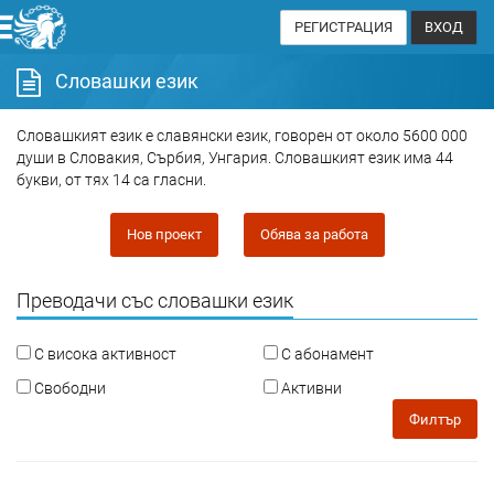
РЕГИСТРАЦИЯ
ВХОД
Словашки език
Словашкият език е славянски език, говорен от около 5600 000
души в Словакия, Сърбия, Унгария. Словашкият език има 44
букви, от тях 14 са гласни.
Нов проект
Обява за работа
Преводачи със словашки език
С висока активност
С абонамент
Свободни
Активни
Филтър