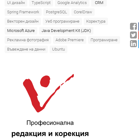
UI дизайн
TypeScript
Google Analytics
CRM
Spring Framework
PostgreSQL
CorelDraw
Векторен дизайн
Уеб програмиране
Коректура
Microsoft Azure‎
Java Development Kit (JDK)
Рекламна фотография
Adobe Premiere
Програмиране
Въвеждане на данни
Ubuntu