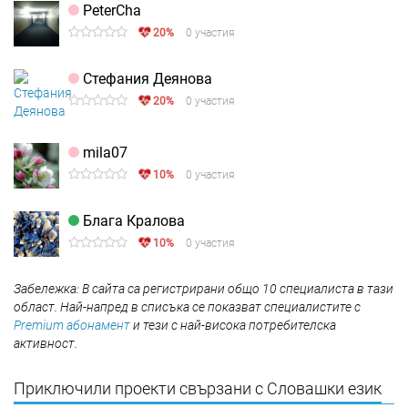
PeterCha
20%
0 участия
Стефания Деянова
20%
0 участия
mila07
10%
0 участия
Блага Кралова
10%
0 участия
Забележка: В сайта са регистрирани общо 10 специалиста в тази
област. Най-напред в списъка се показват специалистите с
Premium абонамент
и тези с най-висока потребителска
активност.
Приключили проекти свързани с Словашки език