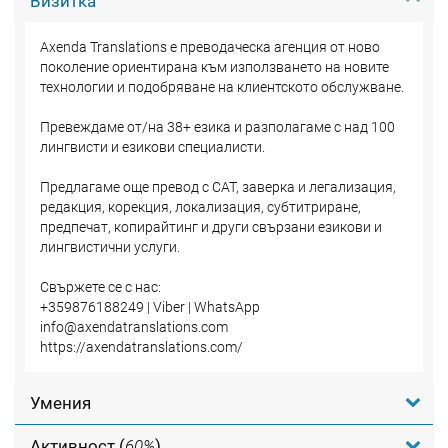
Визитка
Axenda Translations е преводаческа агенция от ново
поколение ориентирана към използването на новите
технологии и подобряване на клиентското обслужване.
Превеждаме от/на 38+ езика и разполагаме с над 100
лингвисти и езикови специалисти.
Предлагаме още превод с CAT, заверка и легализация,
редакция, корекция, локализация, субтитриране,
предпечат, копирайтинг и други свързани езикови и
лингвистични услуги.
Свържете се с нас:
+359876188249 | Viber | WhatsApp
info@axendatranslations.com
https://axendatranslations.com/
Умения
Активност (
60%
)