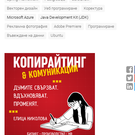
Векторен дизайн
Уеб програмиране
Коректура
Microsoft Azure‎
Java Development Kit (JDK)
Рекламна фотография
Adobe Premiere
Програмиране
Въвеждане на данни
Ubuntu