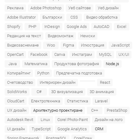
Реклама
Adobe Photoshop
Уеб сайтове
Уеб дизайн
Adobe Illustrator
Български
CSS
Видео обработка
Shopify
PHP
InDesign
Google Ads
AutoCAD
Excel
Редакция на текст
Видеомонтаж
Немски
Видеозаснемане
Woo
Figma
Илюстрация
JavaScript
OpenCart
Facebook
Canva
Инстаграм
MySQL
UX/UI
Java
Математика
Продуктова фотография
Node.js
Копирайтинг
Python
Предпечатна подготовка
Счетоводство
Интериорен дизайн
React
SolidWorks
C#
3D визуализация
3D анимация
CloudCart
Електротехника
Статистика
Laravel
UX дизайн
Архитектурно проектиране
C++
PrestaShop
Autodesk Revit
Linux
Corel Photo-Paint
Дизайн на лого
UI дизайн
TypeScript
Google Analytics
CRM
Spring Framework
PostgreSQL
CorelDraw