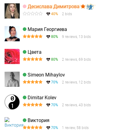
Десислава Димитрова
40%
2 bids
Мария Георгиева
80%
9 reviews, 13 bids
Цвета
80%
2 reviews, 69 bids
Simeon Mihaylov
70%
2 reviews, 12 bids
Dimitar Kolev
70%
2 reviews, 43 bids
Виктория
70%
1 review, 58 bids