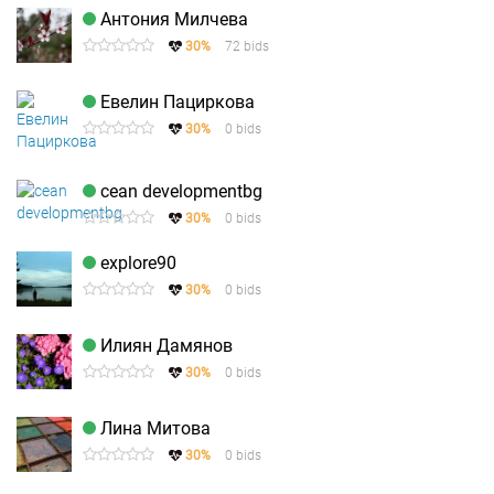
Антония Милчева
30%
72 bids
Евелин Пациркова
30%
0 bids
cean developmentbg
30%
0 bids
explore90
30%
0 bids
Илиян Дамянов
30%
0 bids
Лина Митова
30%
0 bids