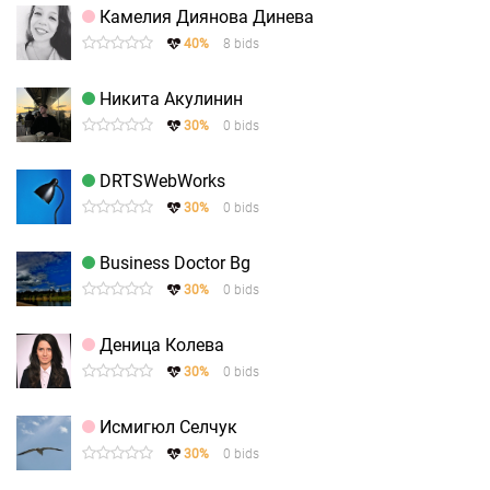
Камелия Диянова Динева
40%
8 bids
Никита Акулинин
30%
0 bids
DRTSWebWorks
30%
0 bids
Business Doctor Bg
30%
0 bids
Деница Колева
30%
0 bids
Исмигюл Селчук
30%
0 bids