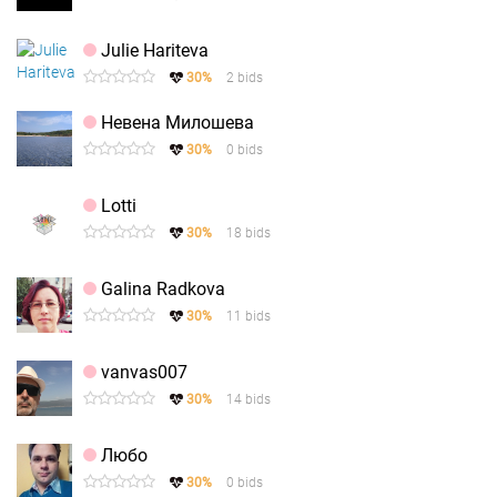
Julie Hariteva
30%
2 bids
Невена Милошева
30%
0 bids
Lotti
30%
18 bids
Galina Radkova
30%
11 bids
vanvas007
30%
14 bids
Любо
30%
0 bids