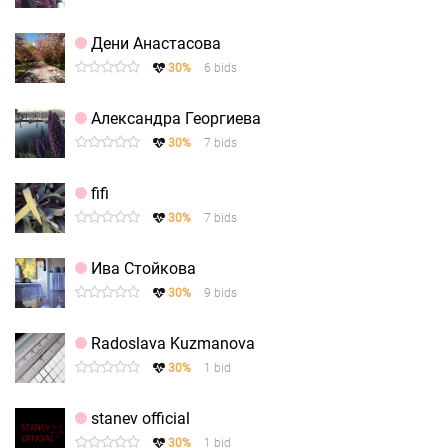
Дени Анастасова
30%
6 bids
Александра Георгиева
30%
7 bids
fifi
30%
7 bids
Ива Стойкова
30%
9 bids
Radoslava Kuzmanova
30%
1 bid
stanev official
30%
1 bid