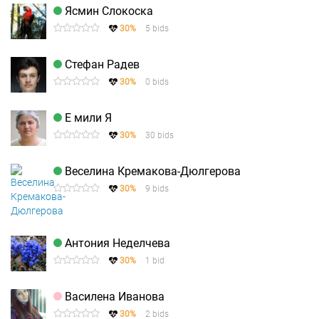
Ясмин Слокоска
30%
5 bids
Стефан Радев
30%
0 bids
Е мили Я
30%
30 bids
Веселина Кремакова-Дюлгерова
30%
9 bids
Антония Неделчева
30%
1 bid
Василена Иванова
30%
2 bids