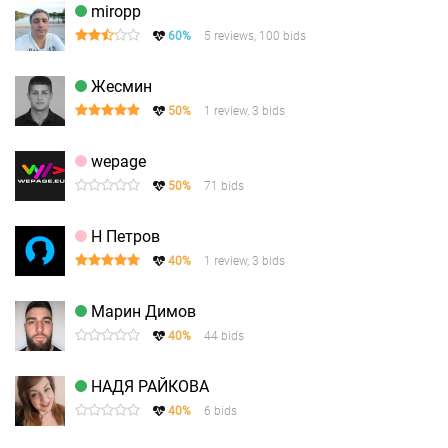
miropp
60%
5 reviews, 100 bids
Жесмин
50%
1 review, 3 bids
wepage
50%
71 bids
Н Петров
40%
1 review, 3 bids
Марин Димов
40%
44 bids
НАДЯ РАЙКОВА
40%
6 bids