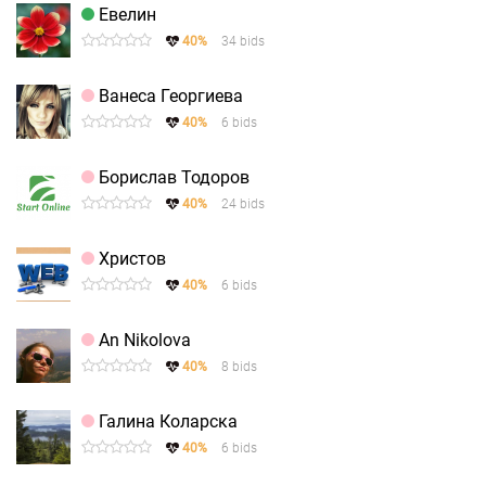
Евелин
40%
34 bids
Ванеса Георгиева
40%
6 bids
Борислав Тодоров
40%
24 bids
Христов
40%
6 bids
An Nikolova
40%
8 bids
Галина Коларска
40%
6 bids