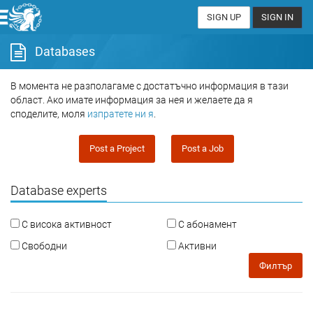
SIGN UP
SIGN IN
Databases
В момента не разполагаме с достатъчно информация в тази
област. Ако имате информация за нея и желаете да я
споделите, моля
изпратете ни я
.
Post a Project
Post a Job
Database experts
С висока активност
С абонамент
Свободни
Активни
Филтър