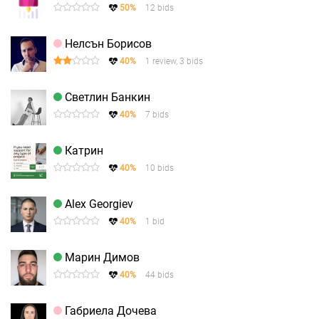
50%
12 bids
Нелсън Борисов
40%
1 review, 3 bids
Светлин Банкин
40%
7 bids
Катрин
40%
10 bids
Alex Georgiev
40%
1 bid
Марин Димов
40%
44 bids
Габриела Дочева