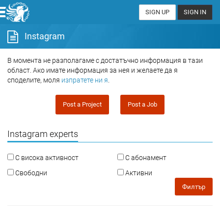
SIGN UP
SIGN IN
Instagram
В момента не разполагаме с достатъчно информация в тази
област. Ако имате информация за нея и желаете да я
споделите, моля
изпратете ни я
.
Post a Project
Post a Job
Instagram experts
С висока активност
С абонамент
Свободни
Активни
Филтър