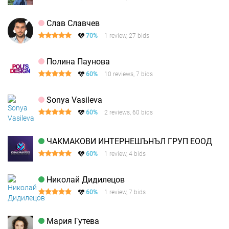
Слав Славчев
70%
1 review, 27 bids
Полина Паунова
60%
10 reviews, 7 bids
Sonya Vasileva
60%
2 reviews, 60 bids
ЧАКМАКОВИ ИНТЕРНЕШЪНЪЛ ГРУП ЕООД
60%
1 review, 4 bids
Николай Дидилецов
60%
1 review, 7 bids
Мария Гутева