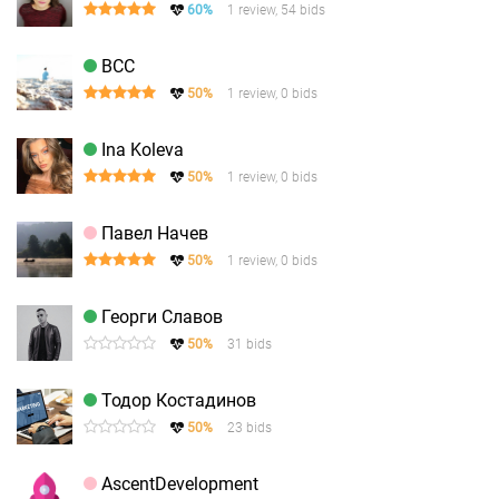
60%
1 review, 54 bids
BCC
50%
1 review, 0 bids
Ina Koleva
50%
1 review, 0 bids
Павел Начев
50%
1 review, 0 bids
Георги Славов
50%
31 bids
Тодор Костадинов
50%
23 bids
AscentDevelopment