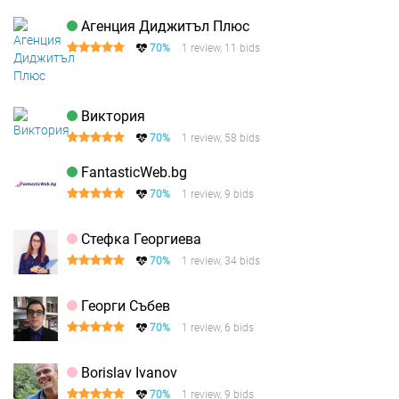
Агенция Диджитъл Плюс
70%
1 review, 11 bids
Виктория
70%
1 review, 58 bids
FantasticWeb.bg
70%
1 review, 9 bids
Стефка Георгиева
70%
1 review, 34 bids
Георги Събев
70%
1 review, 6 bids
Borislav Ivanov
70%
1 review, 9 bids