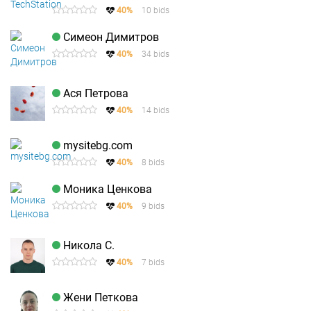
40%
10 bids
Симеон Димитров
40%
34 bids
Ася Петрова
40%
14 bids
mysitebg.com
40%
8 bids
Моника Ценкова
40%
9 bids
Никола С.
40%
7 bids
Жени Петкова