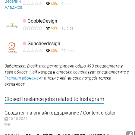
40%
9 bids
GobbleDesign
40%
10 bids
Gunchevdesign
40%
32 bids
Забележка: В сайта са регистрирани общо 490 специалиста в
тази област. Най-напред в списъка се показват специалистите с
Premium абонамент
и тези с най-висока потребителска
активност.
Closed freelance jobs related to Instagram
Създател на онлайн съдържание / Content creator
10.10.2024