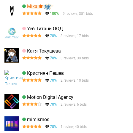
Mika
100%
9 reviews, 351 bids
Уеб Титани ООД
70%
3 reviews, 17 bids
Катя Токушева
70%
3 reviews, 39 bids
Кристиян Пешев
70%
2 reviews, 10 bids
Motion Digital Agency
70%
2 reviews, 6 bids
mimismos
70%
1 review, 40 bids