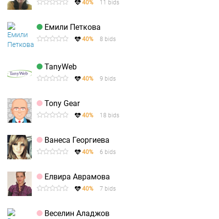
40%
11 bids
Емили Петкова
40%
8 bids
TanyWeb
40%
9 bids
Tony Gear
40%
18 bids
Ванеса Георгиева
40%
6 bids
Елвира Аврамова
40%
7 bids
Веселин Аладжов