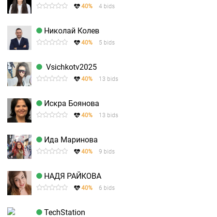
40%
4 bids
Николай Колев
40%
5 bids
Vsichkotv2025
40%
13 bids
Искра Боянова
40%
13 bids
Ида Маринова
40%
9 bids
НАДЯ РАЙКОВА
40%
6 bids
TechStation