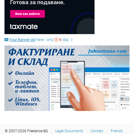
Your Banner Ad
here - only
€
/day
© 2007-2026 Freelance.BG
Legal Documents
Contact
Friends