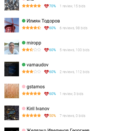
70%
1 review, 15 bids
Илиян Тодоров
60%
6 reviews, 98 bids
miropp
60%
5 reviews, 100 bids
varnaudov
60%
2 reviews, 112 bids
gstamos
60%
1 review, 3 bids
Kiril Ivanov
50%
7 reviews, 0 bids
Желязко Ивелинов Георгиев