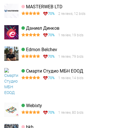
MASTERWEB LTD
70%
2 reviews, 12 bids
Даниел Динков
70%
1 review, 19 bids
Edmon Belchev
70%
1 review, 79 bids
Смарти Студио МБН ЕООД
70%
1 review, 14 bids
Webixty
70%
1 review, 80 bids
bkb