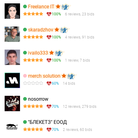
Freelance IT
100%
6 reviews, 23 bids
skaradzhov
100%
4 reviews, 91 bids
ivailo333
100%
1 review, 7 bids
merch solution
60%
14 bids
nosorrow
70%
12 reviews, 279 bids
"БЛЕКЕТЗ" ЕООД
70%
2 reviews, 60 bids