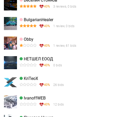
Веселин Стоянов
40%
3 reviews, 0 bids
BulgarianHealer
40%
1 review, 0 bids
Obby
40%
1 review, 61 bids
НЕТШЕЛ ЕООД
40%
0 bids
KriTeoX
40%
26 bids
IvanoffWEB
40%
12 bids