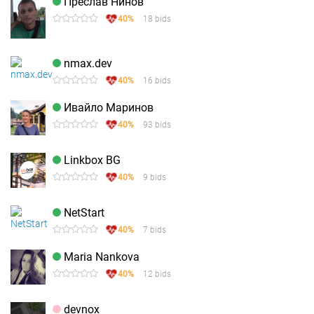
Преслав Нинов
40%
18 bids
nmax.dev
40%
16 bids
Ивайло Маринов
40%
93 bids
Linkbox BG
40%
9 bids
NetStart
40%
7 bids
Maria Nankova
40%
12 bids
devnox