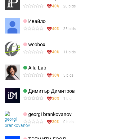
40%
20 bids
Ивайло
40%
35 bids
webbox
40%
11 bids
Aila Lab
30%
5 bids
Димитър Димитров
30%
1 bid
georgi brankovanov
30%
0 bids