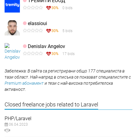
ТРЕМИТИ ЕООД
30%
0 bids
elassioui
30%
5 bids
Denislav Angelov
30%
17 bids
Забележка: В сайта са регистрирани общо 177 специалиста в
тази област. Най-напред в списъка се показват специалистите с
Premium абонамент
и тези с най-висока потребителска
активност.
Closed freelance jobs related to Laravel
PHP/Laravel
06.04.2023