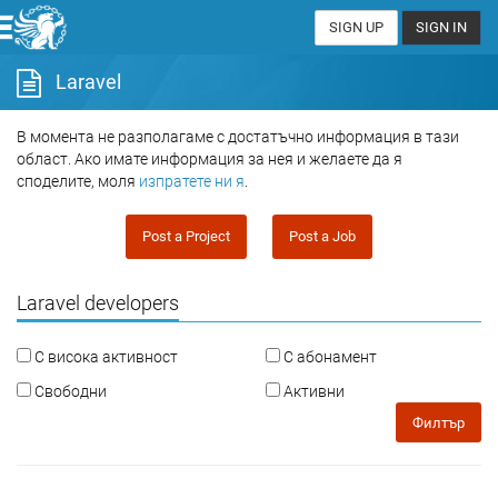
SIGN UP
SIGN IN
Laravel
В момента не разполагаме с достатъчно информация в тази
област. Ако имате информация за нея и желаете да я
споделите, моля
изпратете ни я
.
Post a Project
Post a Job
Laravel developers
С висока активност
С абонамент
Свободни
Активни
Филтър