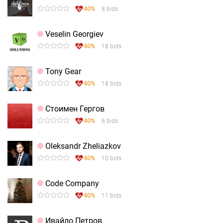
40%
8 bids
Veselin Georgiev
40%
18 bids
Tony Gear
40%
18 bids
Стоимен Гергов
40%
6 bids
Oleksandr Zheliazkov
40%
10 bids
Code Company
40%
11 bids
Ивайло Петров