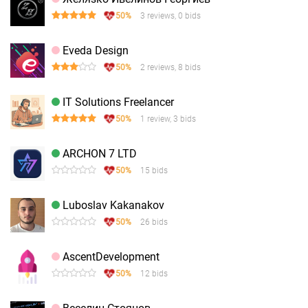
50%
3 reviews, 0 bids
Eveda Design
50%
2 reviews, 8 bids
IT Solutions Freelancer
50%
1 review, 3 bids
ARCHON 7 LTD
50%
15 bids
Luboslav Kakanakov
50%
26 bids
AscentDevelopment
50%
12 bids