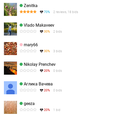
Zenitka
70%
2 reviews, 18 bids
Vlado Makaveev
30%
2 bids
mary66
30%
3 bids
Nikolay Prenchev
20%
0 bids
Аглика Вачева
20%
0 bids
geeza
20%
1 bid