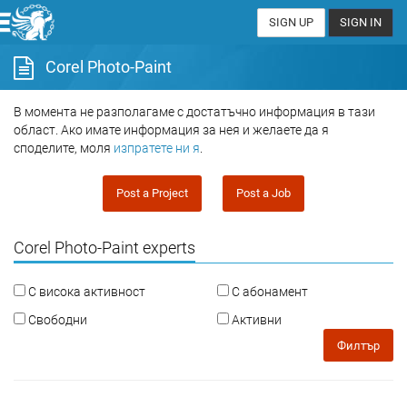
SIGN UP
SIGN IN
Corel Photo-Paint
В момента не разполагаме с достатъчно информация в тази
област. Ако имате информация за нея и желаете да я
споделите, моля
изпратете ни я
.
Post a Project
Post a Job
Corel Photo-Paint experts
С висока активност
С абонамент
Свободни
Активни
Филтър