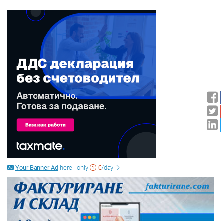
Your Banner Ad
here - only
€
/day