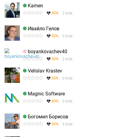
Kamen
30%
2 bids
Ивайло Гелов
30%
0 bids
boyankovachev40
30%
2 bids
Velislav Krastev
30%
0 bids
Magnic Software
30%
0 bids
Богомил Борисов
30%
3 bids