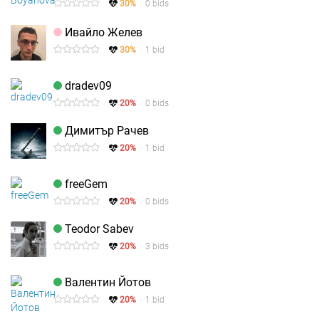
30%
0 bids
Ивайло Желев
30%
1 bid
dradev09
20%
0 bids
Димитър Рачев
20%
1 bid
freeGem
20%
0 bids
Teodor Sabev
20%
3 bids
Валентин Йотов
20%
1 bid