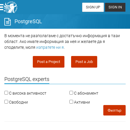
SIGN UP
SIGN IN
PostgreSQL
В момента не разполагаме с достатъчно информация в тази
област. Ако имате информация за нея и желаете да я
споделите, моля
изпратете ни я
.
Post a Project
Post a Job
PostgreSQL experts
С висока активност
С абонамент
Свободни
Активни
Филтър