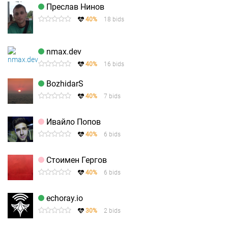
Преслав Нинов
40%
18 bids
nmax.dev
40%
16 bids
BozhidarS
40%
7 bids
Ивайло Попов
40%
6 bids
Стоимен Гергов
40%
6 bids
echoray.io
30%
2 bids