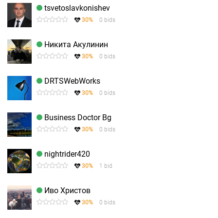
tsvetoslavkonishev
30%
0 bids
Никита Акулинин
30%
0 bids
DRTSWebWorks
30%
0 bids
Business Doctor Bg
30%
0 bids
nightrider420
30%
1 bid
Иво Христов
30%
0 bids