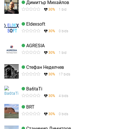
Димитър Михайлов
30%
1 bid
Eldexsoft
30%
0 bids
AGRESIA
30%
1 bid
Стефан Неделчев
30%
17 bids
Ba6taTi
30%
4 bids
BRT
30%
0 bids
Станимир Димитров