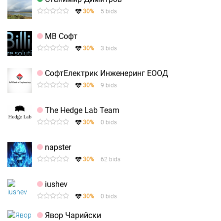
30%
5 bids
МВ Софт
30%
3 bids
СофтЕлектрик Инженеринг ЕООД
30%
9 bids
The Hedge Lab Team
30%
0 bids
napster
30%
62 bids
iushev
30%
0 bids
Явор Чарийски