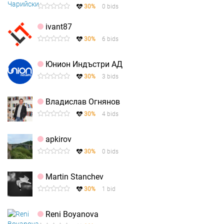
30%
0 bids
ivant87
30%
6 bids
Юнион Индъстри АД
30%
3 bids
Владислав Огнянов
30%
4 bids
apkirov
30%
0 bids
Martin Stanchev
30%
1 bid
Reni Boyanova