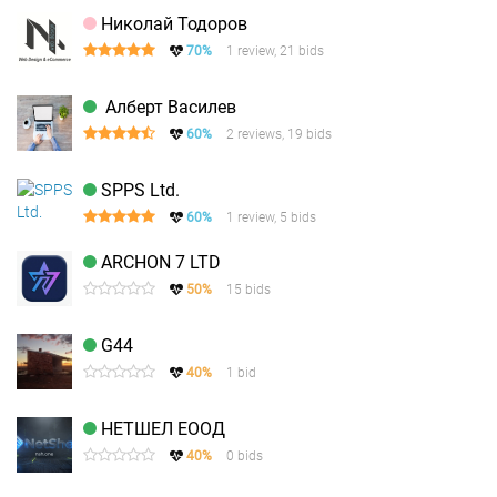
Николай Тодоров
70%
1 review, 21 bids
Алберт Василев
60%
2 reviews, 19 bids
SPPS Ltd.
60%
1 review, 5 bids
ARCHON 7 LTD
50%
15 bids
G44
40%
1 bid
НЕТШЕЛ ЕООД
40%
0 bids