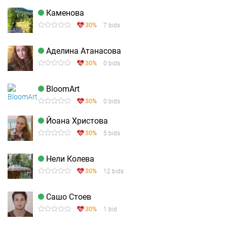
Каменова
30%
7 bids
Аделина Атанасова
30%
0 bids
BloomArt
30%
0 bids
Йоана Христова
30%
5 bids
Нели Колева
30%
12 bids
Сашо Стоев
30%
1 bid