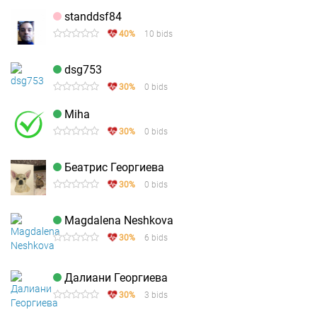
standdsf84
40%
10 bids
dsg753
30%
0 bids
Miha
30%
0 bids
Беатрис Георгиева
30%
0 bids
Magdalena Neshkova
30%
6 bids
Далиани Георгиева
30%
3 bids