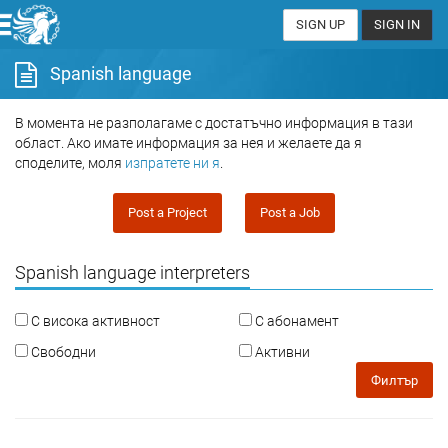
SIGN UP
SIGN IN
Spanish language
В момента не разполагаме с достатъчно информация в тази
област. Ако имате информация за нея и желаете да я
споделите, моля
изпратете ни я
.
Post a Project
Post a Job
Spanish language interpreters
С висока активност
С абонамент
Свободни
Активни
Филтър