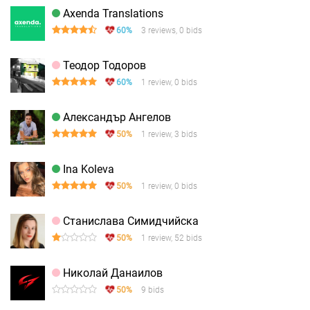
Axenda Translations
60%
3 reviews, 0 bids
Теодор Тодоров
60%
1 review, 0 bids
Александър Ангелов
50%
1 review, 3 bids
Ina Koleva
50%
1 review, 0 bids
Станислава Симидчийска
50%
1 review, 52 bids
Николай Данаилов
50%
9 bids