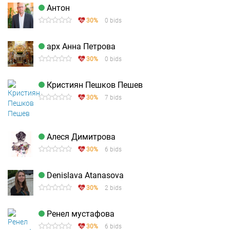
Антон
30%
0 bids
арх Анна Петрова
30%
0 bids
Кристиян Пешков Пешев
30%
7 bids
Алеся Димитрова
30%
6 bids
Denislava Atanasova
30%
2 bids
Ренел мустафова
30%
6 bids