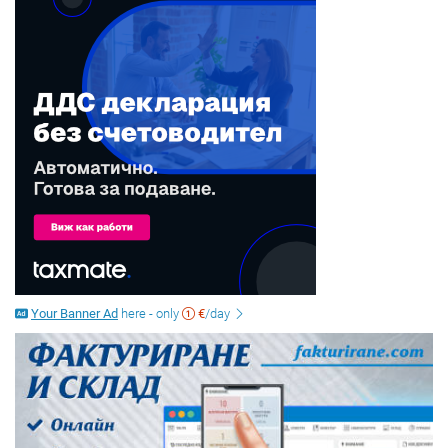
Your Banner Ad
here - only
€
/day