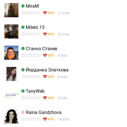
MiraM
40%
21 bids
Mileto 15
40%
20 bids
Станчо Станев
40%
8 bids
Йорданка Златкова
40%
8 bids
TanyWeb
40%
9 bids
Raina Gandzhova
40%
18 bids