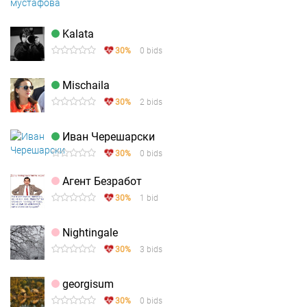
Kalata
30%
0 bids
Mischaila
30%
2 bids
Иван Черешарски
30%
0 bids
Агент Безработ
30%
1 bid
Nightingale
30%
3 bids
georgisum
30%
0 bids