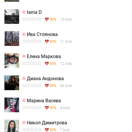
tania D
30%
10 bids
Ива Стоянова
30%
11 bids
Елена Маркова
30%
12 bids
Диана Андонова
30%
66 bids
Марина Васева
30%
4 bids
Никол Димитрова
30%
7 bids