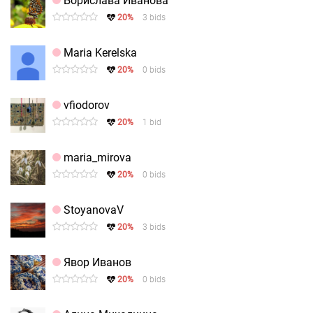
Борислава Иванова
20%
3 bids
Maria Kerelska
20%
0 bids
vfiodorov
20%
1 bid
maria_mirova
20%
0 bids
StoyanovaV
20%
3 bids
Явор Иванов
20%
0 bids