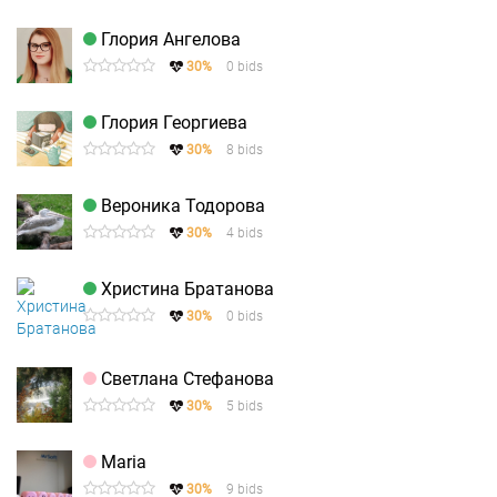
Глория Ангелова
30%
0 bids
Глория Георгиева
30%
8 bids
Вероника Тодорова
30%
4 bids
Христина Братанова
30%
0 bids
Светлана Стефанова
30%
5 bids
Maria
30%
9 bids