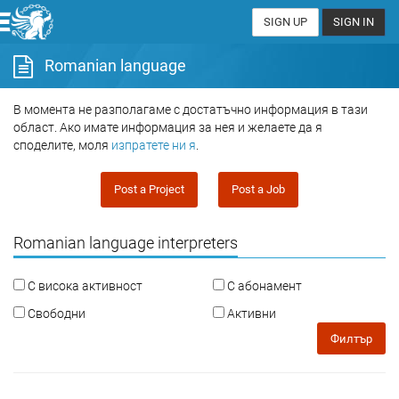
SIGN UP
SIGN IN
Romanian language
В момента не разполагаме с достатъчно информация в тази
област. Ако имате информация за нея и желаете да я
споделите, моля
изпратете ни я
.
Post a Project
Post a Job
Romanian language interpreters
С висока активност
С абонамент
Свободни
Активни
Филтър