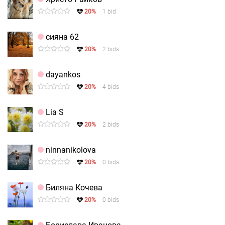
20%
1 bid
сияна 62
20%
2 bids
dayankos
20%
4 bids
Lia S
20%
2 bids
ninnanikolova
20%
0 bids
Биляна Кочева
20%
0 bids