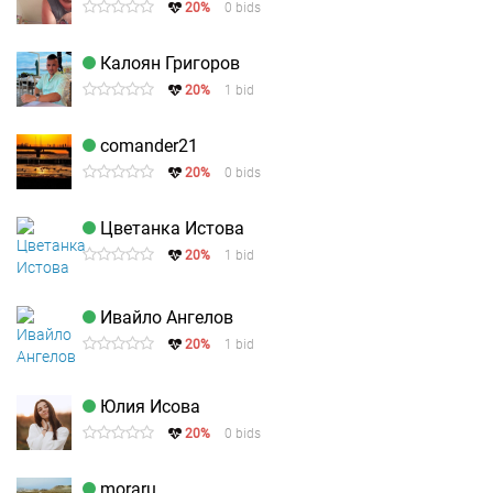
20%
0 bids
Калоян Григоров
20%
1 bid
comander21
20%
0 bids
Цветанка Истова
20%
1 bid
Ивайло Ангелов
20%
1 bid
Юлия Исова
20%
0 bids
moraru