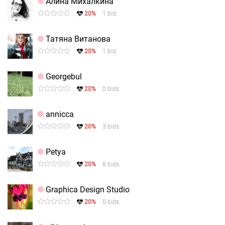
Алина Михалкина
20%
1 bid
Татяна Витанова
20%
1 bid
Georgebul
20%
0 bids
annicca
20%
3 bids
Petya
20%
8 bids
Graphica Design Studio
20%
0 bids