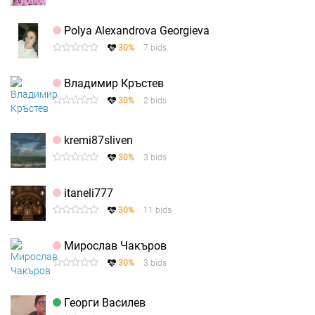
Polya Alexandrova Georgieva
30%
7 bids
Владимир Кръстев
30%
2 bids
kremi87sliven
30%
3 bids
itaneli777
30%
11 bids
Мирослав Чакъров
30%
3 bids
Георги Василев