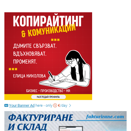
Your Banner Ad
here - only
€
/day