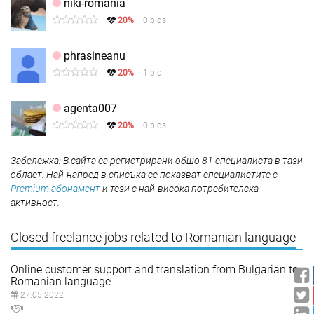
niki-romania
20%
0 bids
phrasineanu
20%
1 bid
agentа007
20%
0 bids
Забележка: В сайта са регистрирани общо 81 специалиста в тази
област. Най-напред в списъка се показват специалистите с
Premium абонамент
и тези с най-висока потребителска
активност.
Closed freelance jobs related to Romanian language
Online customer support and translation from Bulgarian to
Romanian language
27.05.2022