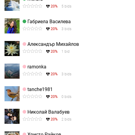
20%
5 bids
Габриела Василева
20%
3 bids
Александър Михайлов
20%
1 bid
ramonka
20%
3 bids
tanche1981
20%
0 bids
Николай Валабуев
20%
2 bids
Христо Райков