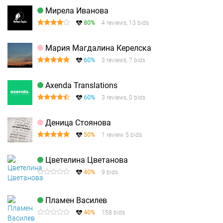
Мирела Иванова
80%
4 reviews, 13 bids
Мария Магдалина Керелска
60%
3 reviews, 7 bids
Axenda Translations
60%
3 reviews, 0 bids
Деница Стоянова
50%
1 review, 5 bids
Цветелина Цветанова
40%
9 bids
Пламен Василев
40%
158 bids