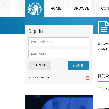
HOME
BROWSE
CON
Sign In
В моме
споде
SIGN UP
SIGN IN
BOR
ACCOUNT RECOVERY
С в