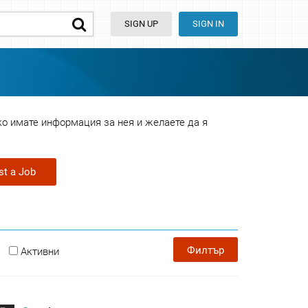
SIGN UP
SIGN IN
ко имате информация за нея и желаете да я
st a Job
Филтър
Активни