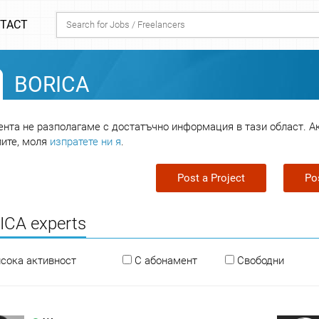
TACT
BORICA
нта не разполагаме с достатъчно информация в тази област. А
лите, моля
изпратете ни я
.
Post a Project
Po
ICA experts
исока активност
С абонамент
Свободни