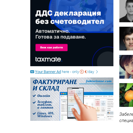
Your Banner Ad
here - only
€
/day
Забеле
специ