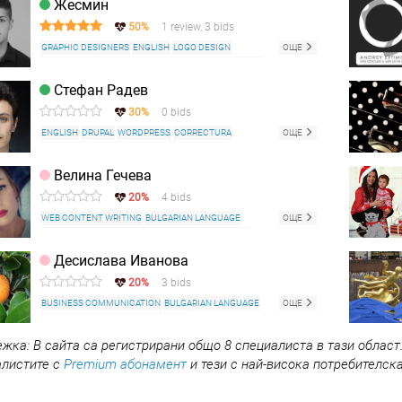
Жесмин
50%
1 review, 3 bids
GRAPHIC DESIGNERS
ENGLISH
LOGO DESIGN
ОЩЕ
DATA ENTRY
NUTRITIONAL PROGRAMS
TRANSLATION
WEB CONTENT WRITING
BULGARIAN LANGUAGE
Стефан Радев
DATABASES
BORICA
WEB DESIGN
COPYWRITING
30%
0 bids
TEXT TYPING
WORD
VIDEO PROCESSING
AUDIO MASTERING
ENGLISH
DRUPAL
WORDPRESS
CORRECTURA
ОЩЕ
DATABASES
BORICA
BULGARIAN LANGUAGE
WEBSITE DEVELOPMENT
WEBSITE SUPPORT
SALES
Велина Гечева
SYSTEM ADMINISTRATION
ACCOUNTING
20%
4 bids
WEB HOSTING
WEB CONTENT WRITING
BULGARIAN LANGUAGE
ОЩЕ
PROOFREADING
MICROSOFT OFFICE
DATA ENTRY
BORICA
COPYWRITING
Десислава Иванова
20%
3 bids
BUSINESS COMMUNICATION
BULGARIAN LANGUAGE
ОЩЕ
BORICA
DATA ENTRY
ACCOUNTING
HUMAN RESOURCES
жка: В сайта са регистрирани общо 8 специалиста в тази област
алистите с
Premium абонамент
и тези с най-висока потребителска