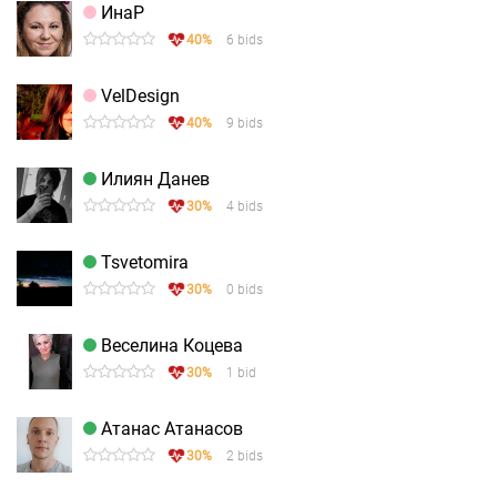
ИнаР
40%
6 bids
VelDesign
40%
9 bids
Илиян Данев
30%
4 bids
Tsvetomira
30%
0 bids
Веселина Коцева
30%
1 bid
Атанас Атанасов
30%
2 bids