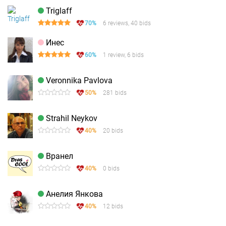
Triglaff
70%
6 reviews, 40 bids
Инес
60%
1 review, 6 bids
Veronnika Pavlova
50%
281 bids
Strahil Neykov
40%
20 bids
Вранел
40%
0 bids
Анелия Янкова
40%
12 bids