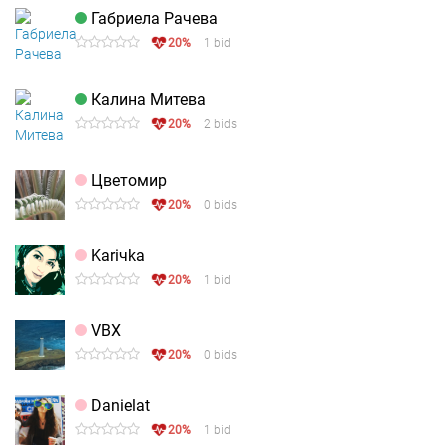
Габриела Рачева
20%
1 bid
Калина Митева
20%
2 bids
Цветомир
20%
0 bids
Kariчka
20%
1 bid
VBX
20%
0 bids
Danielat
20%
1 bid