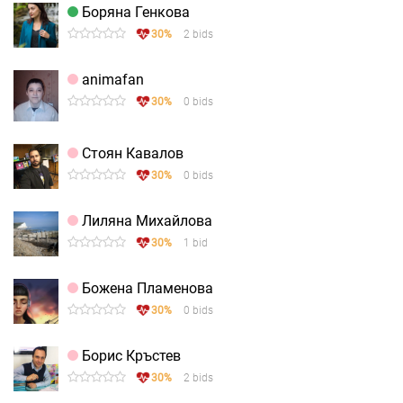
Боряна Генкова
30%
2 bids
animafan
30%
0 bids
Стоян Кавалов
30%
0 bids
Лиляна Михайлова
30%
1 bid
Божена Пламенова
30%
0 bids
Борис Кръстев
30%
2 bids