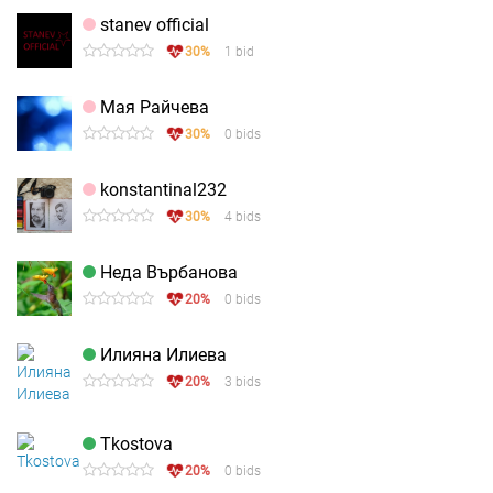
stanev official
30%
1 bid
Maя Райчева
30%
0 bids
konstantinal232
30%
4 bids
Неда Върбанова
20%
0 bids
Илияна Илиева
20%
3 bids
Tkostova
20%
0 bids