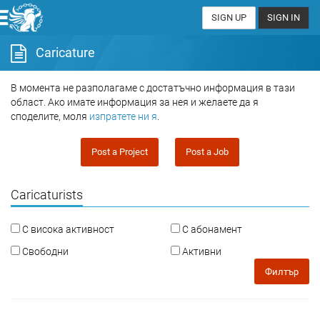
SIGN UP
SIGN IN
Caricature
В момента не разполагаме с достатъчно информация в тази
област. Ако имате информация за нея и желаете да я
споделите, моля
изпратете ни я
.
Post a Project
Post a Job
Caricaturists
С висока активност
С абонамент
Свободни
Активни
Филтър