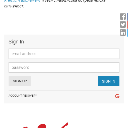
Premium абонамент
и тези с най-висока потребителска
активност.
Sign In
SIGN UP
SIGN IN
ACCOUNT RECOVERY