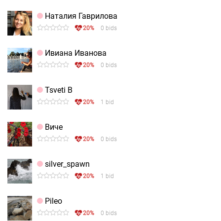
Наталия Гаврилова
20%
0 bids
Ивиана Иванова
20%
0 bids
Tsveti B
20%
1 bid
Виче
20%
0 bids
silver_spawn
20%
1 bid
Pileo
20%
0 bids