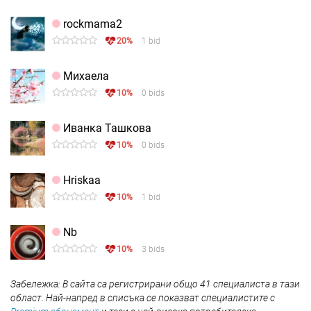
rockmama2
20%
1 bid
Михаела
10%
0 bids
Иванка Ташкова
10%
0 bids
Hriskaa
10%
1 bid
Nb
10%
3 bids
Забележка: В сайта са регистрирани общо 41 специалиста в тази
област. Най-напред в списъка се показват специалистите с