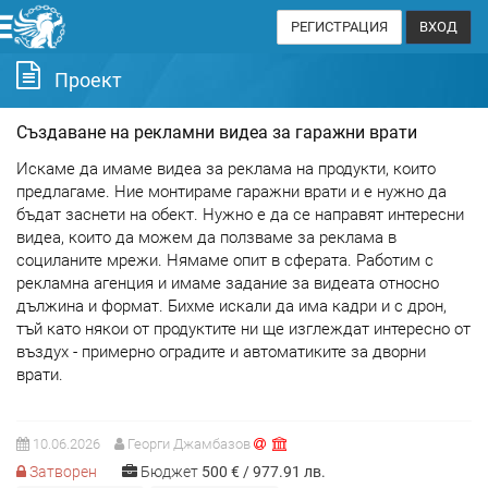
РЕГИСТРАЦИЯ
ВХОД
Проект
Създаване на рекламни видеа за гаражни врати
Искаме да имаме видеа за реклама на продукти, които
предлагаме. Ние монтираме гаражни врати и е нужно да
бъдат заснети на обект. Нужно е да се направят интересни
видеа, които да можем да ползваме за реклама в
социланите мрежи. Нямаме опит в сферата. Работим с
рекламна агенция и имаме задание за видеата относно
дължина и формат. Бихме искали да има кадри и с дрон,
тъй като някои от продуктите ни ще изглеждат интересно от
въздух - примерно оградите и автоматиките за дворни
врати.
10.06.2026
Георги Джамбазов
Затворен
Бюджет
500
€
977.91
лв.