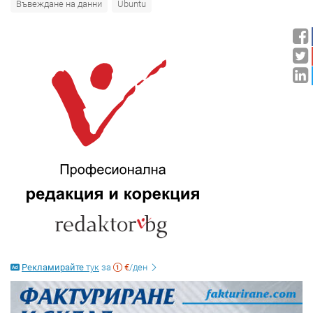
Въвеждане на данни
Ubuntu
Рекламирайте
тук
за
€
/ден