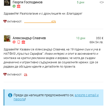
Георги Господинов
5 дни
Здравейте! Разполагаме и с дрон,пишете ни. Благодаря!
Aктивност:
40%
Александър Славчев
10 дни
350
€
684.54
лв.
Здравейте! Казвам се Александър Славчев, на 19 години съм и уча в
НАТФИЗ „Кръстьо Сарафов“. Имам интерес и опит в заснемането и
монтажа на кратки рекламни видеа и вярвам, че мога да създам
динамично и атрактивно съдържание за социалните мрежи. Ще се
радвам да обсъдим идеите и детайлите по проекта.
Aктивност:
0%
Преди да напишете предложението си,
влезте с email и
парола
!