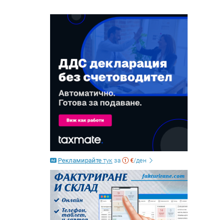
Рекламирайте
тук
за
€
/ден