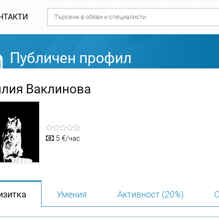
НТАКТИ
Публичен профил
лия Ваклинова
5 €/час
изитка
Умения
Активност (
20%
)
О