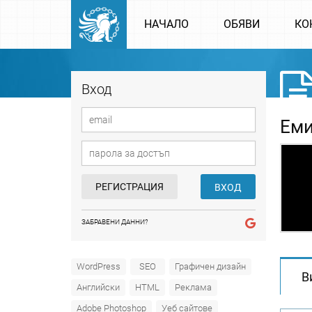
НАЧАЛО
ОБЯВИ
КО
Вход
Еми
РЕГИСТРАЦИЯ
ВХОД
ЗАБРАВЕНИ ДАННИ?
WordPress
SEO
Графичен дизайн
В
Английски
HTML
Реклама
Adobe Photoshop
Уеб сайтове