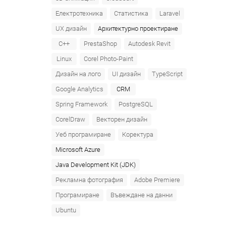
Електротехника
Статистика
Laravel
UX дизайн
Архитектурно проектиране
C++
PrestaShop
Autodesk Revit
Linux
Corel Photo-Paint
Дизайн на лого
UI дизайн
TypeScript
Google Analytics
CRM
Spring Framework
PostgreSQL
CorelDraw
Векторен дизайн
Уеб програмиране
Коректура
Microsoft Azure‎
Java Development Kit (JDK)
Рекламна фотография
Adobe Premiere
Програмиране
Въвеждане на данни
Ubuntu