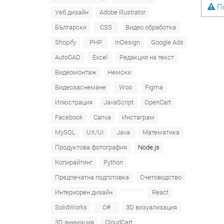
По
Уеб дизайн
Adobe Illustrator
Български
CSS
Видео обработка
Shopify
PHP
InDesign
Google Ads
AutoCAD
Excel
Редакция на текст
Видеомонтаж
Немски
Видеозаснемане
Woo
Figma
Илюстрация
JavaScript
OpenCart
Facebook
Canva
Инстаграм
MySQL
UX/UI
Java
Математика
Продуктова фотография
Node.js
Копирайтинг
Python
Предпечатна подготовка
Счетоводство
Интериорен дизайн
React
SolidWorks
C#
3D визуализация
3D анимация
CloudCart