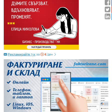
Рекламирайте
тук
за
€
/ден