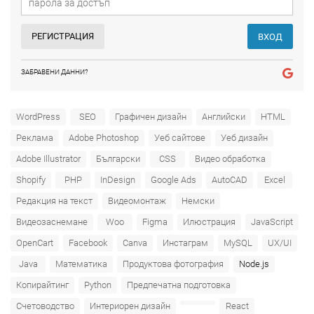
РЕГИСТРАЦИЯ
ВХОД
ЗАБРАВЕНИ ДАННИ?
WordPress
SEO
Графичен дизайн
Английски
HTML
Реклама
Adobe Photoshop
Уеб сайтове
Уеб дизайн
Adobe Illustrator
Български
CSS
Видео обработка
Shopify
PHP
InDesign
Google Ads
AutoCAD
Excel
Редакция на текст
Видеомонтаж
Немски
Видеозаснемане
Woo
Figma
Илюстрация
JavaScript
OpenCart
Facebook
Canva
Инстаграм
MySQL
UX/UI
Java
Математика
Продуктова фотография
Node.js
Копирайтинг
Python
Предпечатна подготовка
Счетоводство
Интериорен дизайн
React