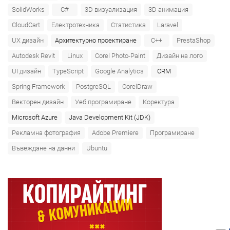
SolidWorks
C#
3D визуализация
3D анимация
CloudCart
Електротехника
Статистика
Laravel
UX дизайн
Архитектурно проектиране
C++
PrestaShop
Autodesk Revit
Linux
Corel Photo-Paint
Дизайн на лого
UI дизайн
TypeScript
Google Analytics
CRM
Spring Framework
PostgreSQL
CorelDraw
Векторен дизайн
Уеб програмиране
Коректура
Microsoft Azure‎
Java Development Kit (JDK)
Рекламна фотография
Adobe Premiere
Програмиране
Въвеждане на данни
Ubuntu