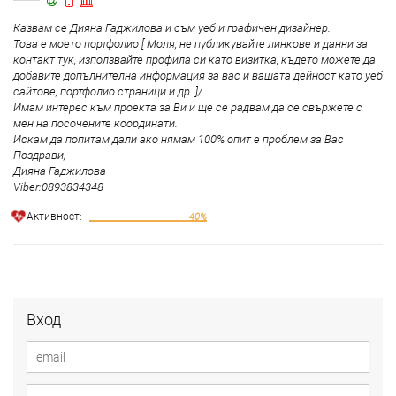
Казвам се Дияна Гаджилова и съм уеб и графичен дизайнер.
Това е моето портфолио [ Моля, не публикувайте линкове и данни за
контакт тук, използвайте профила си като визитка, където можете да
добавите допълнителна информация за вас и вашата дейност като уеб
сайтове, портфолио страници и др. ]/
Имам интерес към проекта за Ви и ще се радвам да се свържете с
мен на посочените координати.
Искам да попитам дали ако нямам 100% опит е проблем за Вас
Поздрави,
Дияна Гаджилова
Viber:0893834348
Aктивност:
40%
Вход