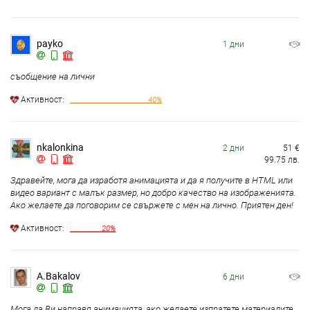
payko
1 дни
съобщение на лични
Aктивност:
40%
nkalonkina
2 дни
51
€
99.75
лв.
Здравейте, мога да изработя анимацията и да я получите в HTML или
видео вариант с малък размер, но добро качество на изображенията.
Ако желаете да поговорим се свържете с мен на лично. Приятен ден!
Aктивност:
20%
A.Bakalov
6 дни
Мога да Ви направя анимацията, ако желаете изпратете материалите