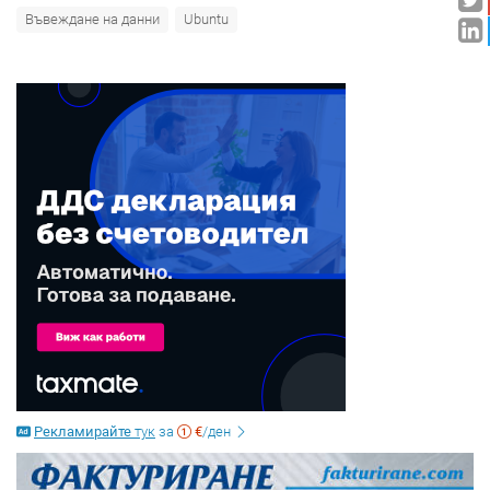
Въвеждане на данни
Ubuntu
Рекламирайте
тук
за
€
/ден