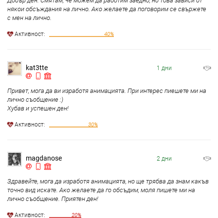
Добър ден. Смятам, че можем да работим заедно, но това зависи от
някои обсъждания на лично. Ако желаете да поговорим се свържете
с мен на лично.
Aктивност:
40%
kat3tte
1 дни
Привет, мога да ви изработя анимацията. При интерес пиешете ми на
лично съобщение :)
Хубав и успешен ден!
Aктивност:
30%
magdanose
2 дни
Здравейте, мога да изработя анимацията, но ще трябва да знам какъв
точно вид искате. Ако желаете да го обсъдим, моля пишете ми на
лично съобщение. Приятен ден!
Aктивност:
20%