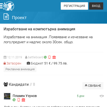
РЕГИСТРАЦИЯ
ВХОД
Проект
Изработване на компютърна анимация
Изработване на анимация .Появяване и изчезване на
лого,предмет и надпис около 30сек. общо.
12.11.2019
battleboard
Затворен
Бюджет
51
€
99.75
лв.
Рекламна анимация
Кандидати
// 8
СВИВАНЕ
Пламен Узунов
5 дни