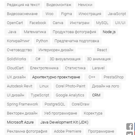
Редакция на текст
Видеомонтаж
Немски
Видеозаснемане
Woo
Figma
Илюстрация
JavaScript
OpenCart
Facebook
Canva
Инстаграм
MySQL
UX/UI
Java
Математика
Продуктова фотография
Node.js
Копирайтинг
Python
Предпечатна подготовка
Счетоводство
Интериорен дизайн
React
SolidWorks
C#
3D визуализация
3D анимация
CloudCart
Електротехника
Статистика
Laravel
UX дизайн
Архитектурно проектиране
C++
PrestaShop
Autodesk Revit
Linux
Corel Photo-Paint
Дизайн на лого
UI дизайн
TypeScript
Google Analytics
CRM
Spring Framework
PostgreSQL
CorelDraw
Векторен дизайн
Уеб програмиране
Коректура
Microsoft Azure‎
Java Development Kit (JDK)
Рекламна фотография
Adobe Premiere
Програмиране