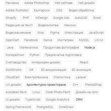
Реклама
Adobe Photoshop
Уеб сайтове
Уеб дизайн
Adobe Illustrator
Български
CSS
Видео обработка
Shopify
PHP
InDesign
Google Ads
AutoCAD
Excel
Редакция на текст
Видеомонтаж
Немски
Видеозаснемане
Woo
Figma
Илюстрация
JavaScript
OpenCart
Facebook
Canva
Инстаграм
MySQL
UX/UI
Java
Математика
Продуктова фотография
Node.js
Копирайтинг
Python
Предпечатна подготовка
Счетоводство
Интериорен дизайн
React
SolidWorks
C#
3D визуализация
3D анимация
CloudCart
Електротехника
Статистика
Laravel
UX дизайн
Архитектурно проектиране
C++
PrestaShop
Autodesk Revit
Linux
Corel Photo-Paint
Дизайн на лого
UI дизайн
TypeScript
Google Analytics
CRM
Spring Framework
PostgreSQL
CorelDraw