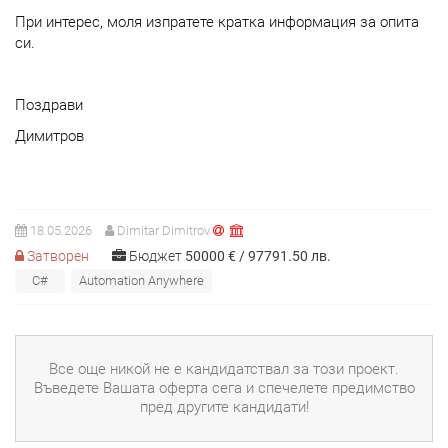
При интерес, моля изпратете кратка информация за опита
си.
Поздрави
Димитров
18.05.2026
Dimitar Dimitrov
Затворен
Бюджет
50000
€
97791.50
лв.
C#
Automation Anywhere
Все още никой не е кандидатствал за този проект.
Въведете Вашата оферта сега и спечелете предимство
пред другите кандидати!