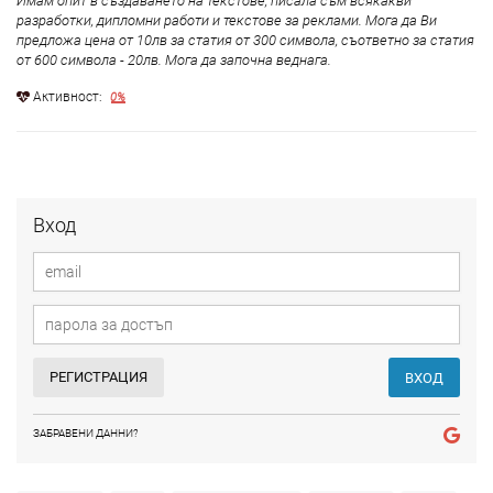
Имам опит в създаването на текстове, писала съм всякакви
разработки, дипломни работи и текстове за реклами. Мога да Ви
предложа цена от 10лв за статия от 300 символа, съответно за статия
от 600 символа - 20лв. Мога да започна веднага.
Aктивност:
0%
Вход
РЕГИСТРАЦИЯ
ВХОД
ЗАБРАВЕНИ ДАННИ?