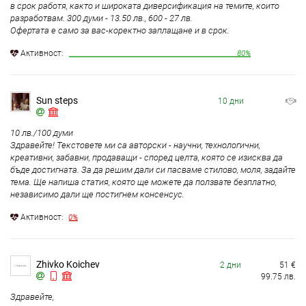
в срок работя, както и широката диверсификация на темите, които
разработвам. 300 думи - 13.50 лв., 600 - 27 лв.
Офертата е само за вас-коректно заплащане и в срок.
Aктивност:
80%
Sun steps
10 дни
10 лв./100 думи
Здравейте! Текстовете ми са авторски - научни, технологични,
креативни, забавни, продаващи - според целта, която се изисква да
бъде достигната. За да решим дали си пасваме стилово, моля, задайте
тема. Ще напиша статия, която ще можете да ползвате безплатно,
независимо дали ще постигнем консенсус.
Aктивност:
0%
Zhivko Koichev
2 дни
51
€
99.75
лв.
Здравейте,