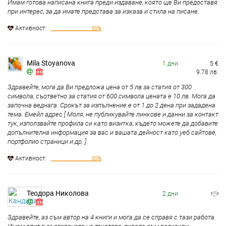
Имам готова написана книга преди издаване, която ще Ви предоставя
при интерес, за да имате представа за изказа и стила на писане.
Aктивност:
30%
Mila Stoyanova
1 дни
5
€
9.78
лв.
Здравейте, мога да Ви предложа цена от 5 лв за статия от 300
символа, съответно за статия от 600 символа цената е 10 лв. Мога да
започна веднага. Срокът за изпълнение е от 1 до 2 дена при зададена
тема. Емейл адрес [ Моля, не публикувайте линкове и данни за контакт
тук, използвайте профила си като визитка, където можете да добавите
допълнителна информация за вас и вашата дейност като уеб сайтове,
портфолио страници и др. ]
Aктивност:
30%
Теодора Николова
2 дни
Здравейте, аз съм автор на 4 книги и мога да се справя с тази работа.