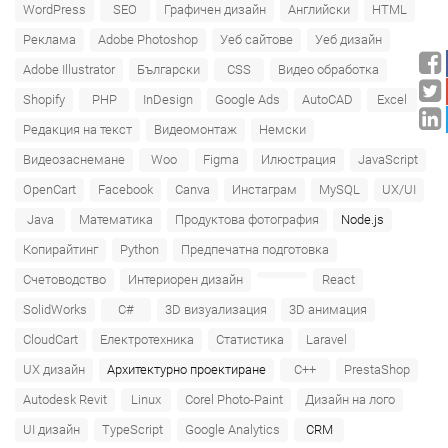
WordPress
SEO
Графичен дизайн
Английски
HTML
Реклама
Adobe Photoshop
Уеб сайтове
Уеб дизайн
Adobe Illustrator
Български
CSS
Видео обработка
Shopify
PHP
InDesign
Google Ads
AutoCAD
Excel
Редакция на текст
Видеомонтаж
Немски
Видеозаснемане
Woo
Figma
Илюстрация
JavaScript
OpenCart
Facebook
Canva
Инстаграм
MySQL
UX/UI
Java
Математика
Продуктова фотография
Node.js
Копирайтинг
Python
Предпечатна подготовка
Счетоводство
Интериорен дизайн
React
SolidWorks
C#
3D визуализация
3D анимация
CloudCart
Електротехника
Статистика
Laravel
UX дизайн
Архитектурно проектиране
C++
PrestaShop
Autodesk Revit
Linux
Corel Photo-Paint
Дизайн на лого
UI дизайн
TypeScript
Google Analytics
CRM