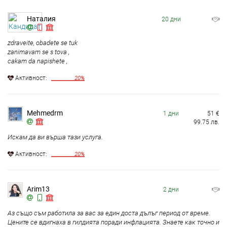
Наталия
20 дни
zdraveite, obadete se tuk
zanimavam se s tova ,
cakam da napishete ,
Aктивност:
20%
Mehmedrm
1 дни
51
€
99.75
лв.
Искам да ви върша тази услуга.
Aктивност:
20%
Arim13
2 дни
Аз също съм работила за вас за един доста дълъг период от време.
Цените се вдигнаха в гилдията поради инфлацията. Знаете как точно и