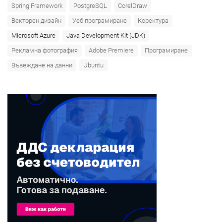
Spring Framework
PostgreSQL
CorelDraw
Векторен дизайн
Уеб програмиране
Коректура
Microsoft Azure‎
Java Development Kit (JDK)
Рекламна фотография
Adobe Premiere
Програмиране
Въвеждане на данни
Ubuntu