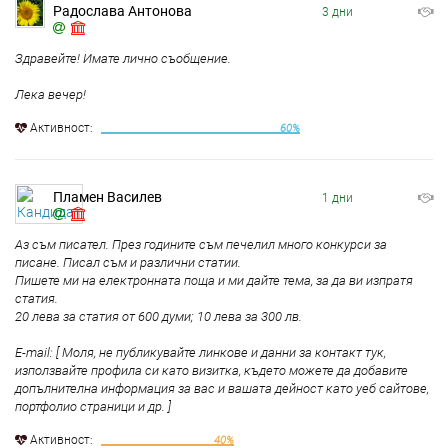
Радослава Антонова
3 дни
Здравейте! Имате лично съобщение.
Лека вечер!
Aктивност:
60%
Пламен Василев
1 дни
Аз съм писател. През годините съм печелил много конкурси за
писане. Писал съм и различни статии.
Пишете ми на електронната поща и ми дайте тема, за да ви изпратя
статия.
20 лева за статия от 600 думи; 10 лева за 300 лв.
E-mail: [ Моля, не публикувайте линкове и данни за контакт тук,
използвайте профила си като визитка, където можете да добавите
допълнителна информация за вас и вашата дейност като уеб сайтове,
портфолио страници и др. ]
Aктивност:
40%