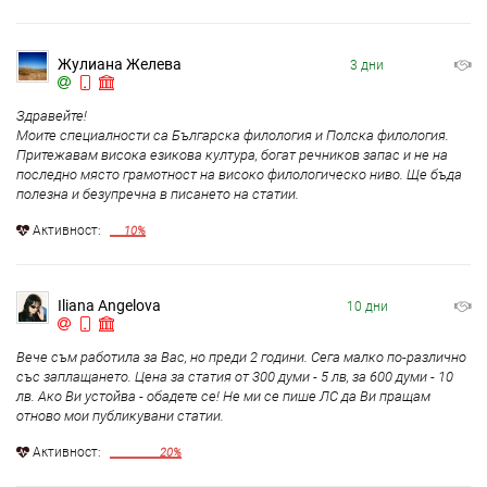
Жулиана Желева
3 дни
Здравейте!
Моите специалности са Българска филология и Полска филология.
Притежавам висока езикова култура, богат речников запас и не на
последно място грамотност на високо филологическо ниво. Ще бъда
полезна и безупречна в писането на статии.
Aктивност:
10%
Iliana Angelova
10 дни
Вече съм работила за Вас, но преди 2 години. Сега малко по-различно
със заплащането. Цена за статия от 300 думи - 5 лв, за 600 думи - 10
лв. Ако Ви устойва - обадете се! Не ми се пише ЛС да Ви пращам
отново мои публикувани статии.
Aктивност:
20%