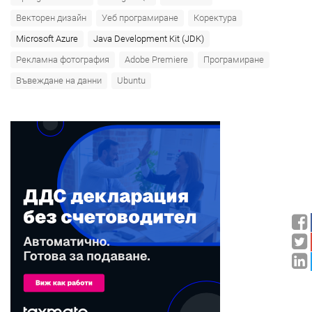
Векторен дизайн
Уеб програмиране
Коректура
Microsoft Azure‎
Java Development Kit (JDK)
Рекламна фотография
Adobe Premiere
Програмиране
Въвеждане на данни
Ubuntu