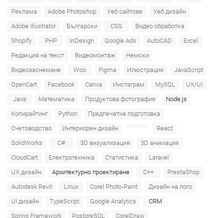
Реклама
Adobe Photoshop
Уеб сайтове
Уеб дизайн
Adobe Illustrator
Български
CSS
Видео обработка
Shopify
PHP
InDesign
Google Ads
AutoCAD
Excel
Редакция на текст
Видеомонтаж
Немски
Видеозаснемане
Woo
Figma
Илюстрация
JavaScript
OpenCart
Facebook
Canva
Инстаграм
MySQL
UX/UI
Java
Математика
Продуктова фотография
Node.js
Копирайтинг
Python
Предпечатна подготовка
Счетоводство
Интериорен дизайн
React
SolidWorks
C#
3D визуализация
3D анимация
CloudCart
Електротехника
Статистика
Laravel
UX дизайн
Архитектурно проектиране
C++
PrestaShop
Autodesk Revit
Linux
Corel Photo-Paint
Дизайн на лого
UI дизайн
TypeScript
Google Analytics
CRM
Spring Framework
PostgreSQL
CorelDraw