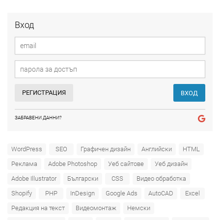
Вход
РЕГИСТРАЦИЯ
ВХОД
ЗАБРАВЕНИ ДАННИ?
WordPress
SEO
Графичен дизайн
Английски
HTML
Реклама
Adobe Photoshop
Уеб сайтове
Уеб дизайн
Adobe Illustrator
Български
CSS
Видео обработка
Shopify
PHP
InDesign
Google Ads
AutoCAD
Excel
Редакция на текст
Видеомонтаж
Немски