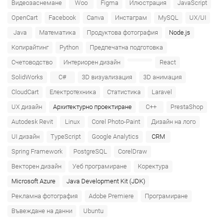
Видеозаснемане
Woo
Figma
Илюстрация
JavaScript
OpenCart
Facebook
Canva
Инстаграм
MySQL
UX/UI
Java
Математика
Продуктова фотография
Node.js
Копирайтинг
Python
Предпечатна подготовка
Счетоводство
Интериорен дизайн
React
SolidWorks
C#
3D визуализация
3D анимация
CloudCart
Електротехника
Статистика
Laravel
UX дизайн
Архитектурно проектиране
C++
PrestaShop
Autodesk Revit
Linux
Corel Photo-Paint
Дизайн на лого
UI дизайн
TypeScript
Google Analytics
CRM
Spring Framework
PostgreSQL
CorelDraw
Векторен дизайн
Уеб програмиране
Коректура
Microsoft Azure‎
Java Development Kit (JDK)
Рекламна фотография
Adobe Premiere
Програмиране
Въвеждане на данни
Ubuntu