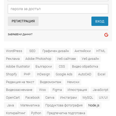
РЕГИСТРАЦИЯ
ВХОД
ЗАБРАВЕНИ ДАННИ?
WordPress
SEO
Графичен дизайн
Английски
HTML
Реклама
Adobe Photoshop
Уеб сайтове
Уеб дизайн
Adobe Illustrator
Български
CSS
Видео обработка
Shopify
PHP
InDesign
Google Ads
AutoCAD
Excel
Редакция на текст
Видеомонтаж
Немски
Видеозаснемане
Woo
Figma
Илюстрация
JavaScript
OpenCart
Facebook
Canva
Инстаграм
MySQL
UX/UI
Java
Математика
Продуктова фотография
Node.js
Копирайтинг
Python
Предпечатна подготовка