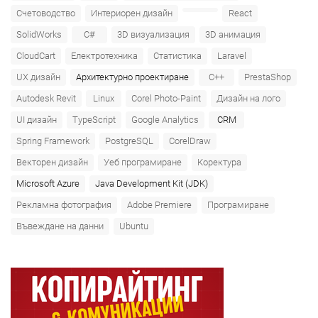
Счетоводство
Интериорен дизайн
React
SolidWorks
C#
3D визуализация
3D анимация
CloudCart
Електротехника
Статистика
Laravel
UX дизайн
Архитектурно проектиране
C++
PrestaShop
Autodesk Revit
Linux
Corel Photo-Paint
Дизайн на лого
UI дизайн
TypeScript
Google Analytics
CRM
Spring Framework
PostgreSQL
CorelDraw
Векторен дизайн
Уеб програмиране
Коректура
Microsoft Azure‎
Java Development Kit (JDK)
Рекламна фотография
Adobe Premiere
Програмиране
Въвеждане на данни
Ubuntu