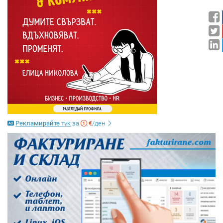
Рекламирайте
тук
за
€
/ден