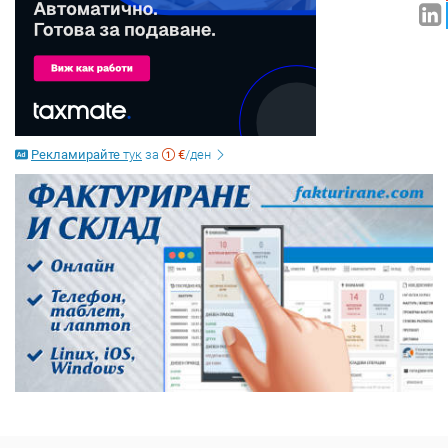
Рекламирайте
тук
за
€
/ден