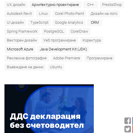
UX дизайн
Архитектурно проектиране
C++
PrestaShop
Autodesk Revit
Linux
Corel Photo-Paint
Дизайн на лого
UI дизайн
TypeScript
Google Analytics
CRM
Spring Framework
PostgreSQL
CorelDraw
Векторен дизайн
Уеб програмиране
Коректура
Microsoft Azure‎
Java Development Kit (JDK)
Рекламна фотография
Adobe Premiere
Програмиране
Въвеждане на данни
Ubuntu