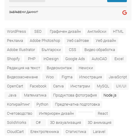
ЗАБРАВЕНИ ДАННИ?
WordPress
SEO
Графичен дизайн
Английски
HTML
Реклама
Adobe Photoshop
Уеб сайтове
Уеб дизайн
Adobe Illustrator
Български
CSS
Видео обработка
Shopify
PHP
InDesign
Google Ads
AutoCAD
Excel
Редакция на текст
Видеомонтаж
Немски
Видеозаснемане
Woo
Figma
Илюстрация
JavaScript
OpenCart
Facebook
Canva
Инстаграм
MySQL
UX/UI
Java
Математика
Продуктова фотография
Node.js
Копирайтинг
Python
Предпечатна подготовка
Счетоводство
Интериорен дизайн
React
SolidWorks
C#
3D визуализация
3D анимация
CloudCart
Електротехника
Статистика
Laravel