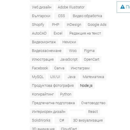
По
Уеб дизайн
Adobe Illustrator
Български
CSS
Видео обработка
Shopify
PHP
InDesign
Google Ads
AutoCAD
Excel
Редакция на текст
Видеомонтаж
Немски
Видеозаснемане
Woo
Figma
Илюстрация
JavaScript
OpenCart
Facebook
Canva
Инстаграм
MySQL
UX/UI
Java
Математика
Продуктова фотография
Node.js
Копирайтинг
Python
Предпечатна подготовка
Счетоводство
Интериорен дизайн
React
SolidWorks
C#
3D визуализация
3D анимация
CloudCart