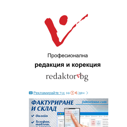
Рекламирайте
тук
за
€
/ден