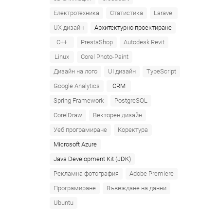
Електротехника
Статистика
Laravel
UX дизайн
Архитектурно проектиране
C++
PrestaShop
Autodesk Revit
Linux
Corel Photo-Paint
Дизайн на лого
UI дизайн
TypeScript
Google Analytics
CRM
Spring Framework
PostgreSQL
CorelDraw
Векторен дизайн
Уеб програмиране
Коректура
Microsoft Azure‎
Java Development Kit (JDK)
Рекламна фотография
Adobe Premiere
Програмиране
Въвеждане на данни
Ubuntu