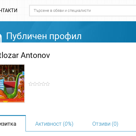
НТАКТИ
Публичен профил
tlozar Antonov
изитка
Активност (
0%
)
Отзиви (0)