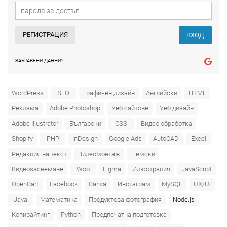
РЕГИСТРАЦИЯ
ВХОД
ЗАБРАВЕНИ ДАННИ?
WordPress
SEO
Графичен дизайн
Английски
HTML
Реклама
Adobe Photoshop
Уеб сайтове
Уеб дизайн
Adobe Illustrator
Български
CSS
Видео обработка
Shopify
PHP
InDesign
Google Ads
AutoCAD
Excel
Редакция на текст
Видеомонтаж
Немски
Видеозаснемане
Woo
Figma
Илюстрация
JavaScript
OpenCart
Facebook
Canva
Инстаграм
MySQL
UX/UI
Java
Математика
Продуктова фотография
Node.js
Копирайтинг
Python
Предпечатна подготовка