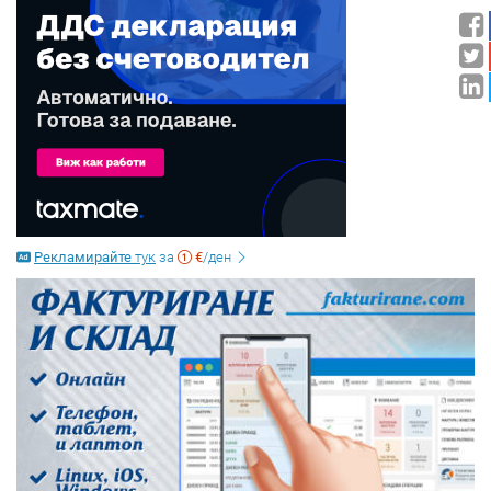
Рекламирайте
тук
за
€
/ден