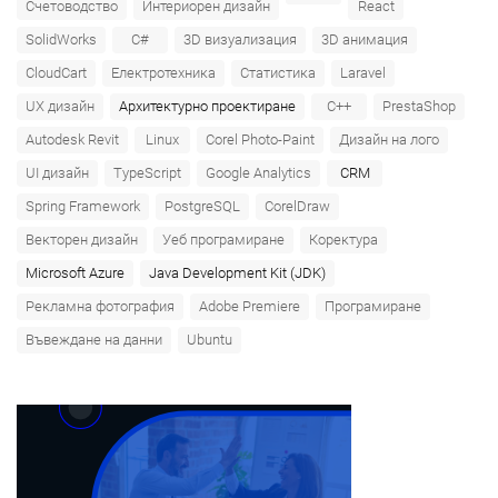
Счетоводство
Интериорен дизайн
React
SolidWorks
C#
3D визуализация
3D анимация
CloudCart
Електротехника
Статистика
Laravel
UX дизайн
Архитектурно проектиране
C++
PrestaShop
Autodesk Revit
Linux
Corel Photo-Paint
Дизайн на лого
UI дизайн
TypeScript
Google Analytics
CRM
Spring Framework
PostgreSQL
CorelDraw
Векторен дизайн
Уеб програмиране
Коректура
Microsoft Azure‎
Java Development Kit (JDK)
Рекламна фотография
Adobe Premiere
Програмиране
Въвеждане на данни
Ubuntu