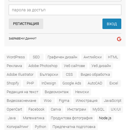
РЕГИСТРАЦИЯ
ВХОД
ЗАБРАВЕНИ ДАННИ?
WordPress
SEO
Графичен дизайн
Английски
HTML
Реклама
Adobe Photoshop
Уеб сайтове
Уеб дизайн
Adobe Illustrator
Български
CSS
Видео обработка
Shopify
PHP
InDesign
Google Ads
AutoCAD
Excel
Редакция на текст
Видеомонтаж
Немски
Видеозаснемане
Woo
Figma
Илюстрация
JavaScript
OpenCart
Facebook
Canva
Инстаграм
MySQL
UX/UI
Java
Математика
Продуктова фотография
Node.js
Копирайтинг
Python
Предпечатна подготовка