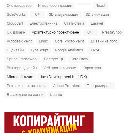
Счетоводство
Интериорен дизайн
React
SolidWorks
C#
3D визуализация
3D анимация
CloudCart
Електротехника
Статистика
Laravel
UX дизайн
Архитектурно проектиране
C++
PrestaShop
Autodesk Revit
Linux
Corel Photo-Paint
Дизайн на лого
UI дизайн
TypeScript
Google Analytics
CRM
Spring Framework
PostgreSQL
CorelDraw
Векторен дизайн
Уеб програмиране
Коректура
Microsoft Azure‎
Java Development Kit (JDK)
Рекламна фотография
Adobe Premiere
Програмиране
Въвеждане на данни
Ubuntu