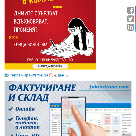
Рекламирайте
тук
за
€
/ден