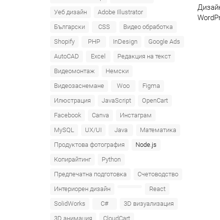
Дизайн
Уеб дизайн
Adobe Illustrator
WordPr
Български
CSS
Видео обработка
Shopify
PHP
InDesign
Google Ads
AutoCAD
Excel
Редакция на текст
Видеомонтаж
Немски
Видеозаснемане
Woo
Figma
Илюстрация
JavaScript
OpenCart
Facebook
Canva
Инстаграм
MySQL
UX/UI
Java
Математика
Продуктова фотография
Node.js
Копирайтинг
Python
Предпечатна подготовка
Счетоводство
Интериорен дизайн
React
SolidWorks
C#
3D визуализация
3D анимация
CloudCart