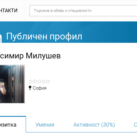
НТАКТИ
Публичен профил
симир Милушев
София
изитка
Умения
Активност (
30%
)
О