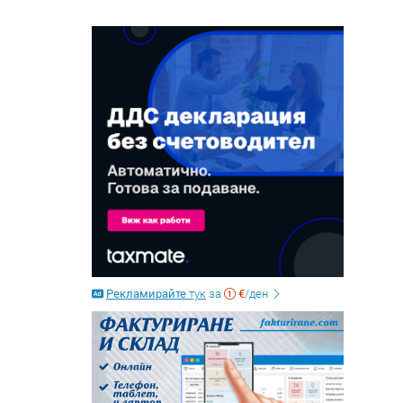
Рекламирайте
тук
за
€
/ден