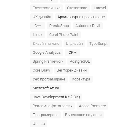
Електротехника
Статистика
Laravel
UX дизайн
Архитектурно проектиране
C++
PrestaShop
Autodesk Revit
Linux
Corel Photo-Paint
Дизайн на лого
UI дизайн
TypeScript
Google Analytics
CRM
Spring Framework
PostgreSQL
CorelDraw
Векторен дизайн
Уеб програмиране
Коректура
Microsoft Azure‎
Java Development Kit (JDK)
Рекламна фотография
Adobe Premiere
Програмиране
Въвеждане на данни
Ubuntu