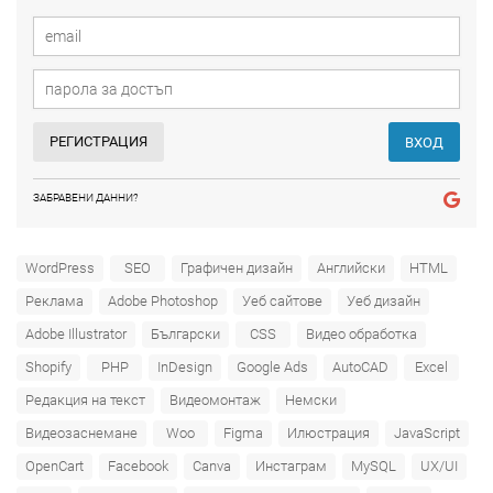
РЕГИСТРАЦИЯ
ВХОД
ЗАБРАВЕНИ ДАННИ?
WordPress
SEO
Графичен дизайн
Английски
HTML
Реклама
Adobe Photoshop
Уеб сайтове
Уеб дизайн
Adobe Illustrator
Български
CSS
Видео обработка
Shopify
PHP
InDesign
Google Ads
AutoCAD
Excel
Редакция на текст
Видеомонтаж
Немски
Видеозаснемане
Woo
Figma
Илюстрация
JavaScript
OpenCart
Facebook
Canva
Инстаграм
MySQL
UX/UI