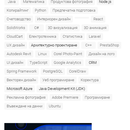
Java
Математика
Продуктова фотография
Node.js
Копирайтинг
Python
Предпечатна подготовка
Счетоводство
Интериорен дизайн
React
SolidWorks
C#
3D визуализация
3D анимация
CloudCart
Електротехника
Статистика
Laravel
UX дизайн
Архитектурно проектиране
C++
PrestaShop
Autodesk Revit
Linux
Corel Photo-Paint
Дизайн на лого
UI дизайн
TypeScript
Google Analytics
CRM
Spring Framework
PostgreSQL
CorelDraw
Векторен дизайн
Уеб програмиране
Коректура
Microsoft Azure‎
Java Development Kit (JDK)
Рекламна фотография
Adobe Premiere
Програмиране
Въвеждане на данни
Ubuntu