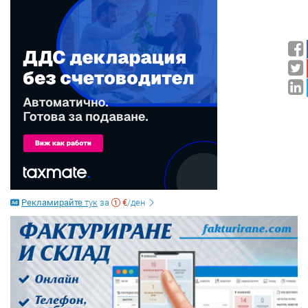
Рекламирайте
тук
за
€
/ден