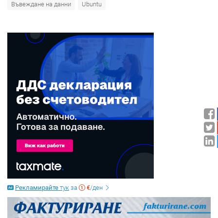
Въвеждане на данни
Ubuntu
Рекламирайте
тук
за
€
/ден