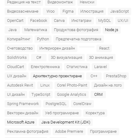
Редакция на текст
Видеомонтаж
Немски
Видеозаснемане
Woo
Figma
Илюстрация
JavaScript
OpenCart
Facebook
Canva
Инстаграм
MySQL
UX/UI
Java
Математика
Продуктова фотография
Node.js
Копирайтинг
Python
Предпечатна подготовка
Счетоводство
Интериорен дизайн
React
SolidWorks
C#
3D визуализация
3D анимация
CloudCart
Електротехника
Статистика
Laravel
UX дизайн
Архитектурно проектиране
C++
PrestaShop
Autodesk Revit
Linux
Corel Photo-Paint
Дизайн на лого
UI дизайн
TypeScript
Google Analytics
CRM
Spring Framework
PostgreSQL
CorelDraw
Векторен дизайн
Уеб програмиране
Коректура
Microsoft Azure‎
Java Development Kit (JDK)
Рекламна фотография
Adobe Premiere
Програмиране