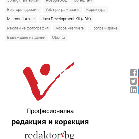
Spring Framework
PostgreSQL
CorelDraw
Векторен дизайн
Уеб програмиране
Коректура
Microsoft Azure‎
Java Development Kit (JDK)
Рекламна фотография
Adobe Premiere
Програмиране
Въвеждане на данни
Ubuntu