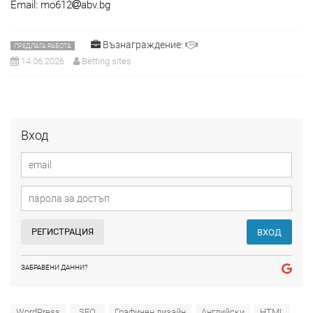
Email: mo612
abv.bg
Възнаграждение:
ПРЕДЛАГА РАБОТА
14.06.2026
Betting sites
Вход
РЕГИСТРАЦИЯ
ВХОД
ЗАБРАВЕНИ ДАННИ?
WordPress
SEO
Графичен дизайн
Английски
HTML