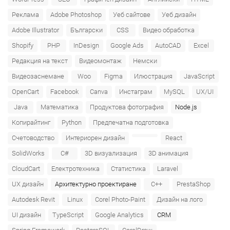
Реклама
Adobe Photoshop
Уеб сайтове
Уеб дизайн
Adobe Illustrator
Български
CSS
Видео обработка
Shopify
PHP
InDesign
Google Ads
AutoCAD
Excel
Редакция на текст
Видеомонтаж
Немски
Видеозаснемане
Woo
Figma
Илюстрация
JavaScript
OpenCart
Facebook
Canva
Инстаграм
MySQL
UX/UI
Java
Математика
Продуктова фотография
Node.js
Копирайтинг
Python
Предпечатна подготовка
Счетоводство
Интериорен дизайн
React
SolidWorks
C#
3D визуализация
3D анимация
CloudCart
Електротехника
Статистика
Laravel
UX дизайн
Архитектурно проектиране
C++
PrestaShop
Autodesk Revit
Linux
Corel Photo-Paint
Дизайн на лого
UI дизайн
TypeScript
Google Analytics
CRM